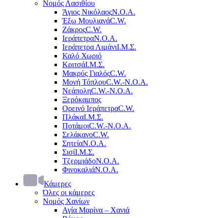
Νομός Λασιθίου
Άγιος Νικόλαος
Ν.Ο.Α.
Έξω Μουλιανά
C.W.
Ζάκρος
C.W.
Ιεράπετρα
Ν.Ο.Α.
Ιεράπετρα Λιμάνι
Ι.Μ.Σ.
Καλό Χωριό
Κριτσά
Ι.Μ.Σ.
Μακρύς Γιαλός
C.W.
Μονή Τόπλου
C.W.-Ν.Ο.Α.
Νεάπολη
C.W.-Ν.Ο.Α.
Ξερόκαμπος
Ορεινό Ιεράπετρα
C.W.
Πλάκα
Ι.Μ.Σ.
Ποτάμοι
C.W.-Ν.Ο.Α.
Σελάκανο
C.W.
Σητεία
Ν.Ο.Α.
Σισί
Ι.Μ.Σ.
Τζερμιάδο
Ν.Ο.Α.
Φινοκαλιά
Ν.Ο.Α.
Κάμερες
Όλες οι κάμερες
Νομός Χανίων
Αγία Μαρίνα – Χανιά