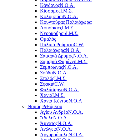
Κάνδανος
Ν.Ο.Α.
Κίσσαμος
Ι.Μ.Σ.
Κολυμπάρι
Ν.Ο.Α.
Κουντούρας Παλαιόχωρα
Λουσακιές
Ι.Μ.Σ.
Νεροκούρου
Ι.Μ.Σ.
Ομαλός
Παλαιά Ρούματα
C.W.
Παλαιόχωρα
Ν.Ο.Α.
Σαμαριά Δρυμός
Ν.Ο.Α.
Σαμαριά Φαράγγι
Ι.Μ.Σ.
Σέμπρωνας
Ν.Ο.Α.
Σούδα
Ν.Ο.Α.
Σταλός
Ι.Μ.Σ.
Σφακιά
C.W.
Φαλάσαρνα
Ν.Ο.Α.
Χανιά
Ι.Μ.Σ.
Χανιά Κέντρο
N.O.A
Νομός Ρεθύμνου
Αγίου Ανδρέα
Ν.Ο.Α.
Άδελε
Ν.Ο.Α.
Άμνατος
Ν.Ο.Α.
Ανώγεια
Ν.Ο.Α.
Αργυρούπολη
Ν.Ο.Α.