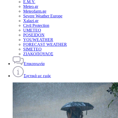
Ε.Μ.Υ.
Meteo.gr
Meteofarm.ge
Severe Weather Europe
Xalazi.gr
Civil Protection
UMETEO
POSEIDON
YOUWEATHER
FORECAST WEATHER
SIMETEO
ΖΙΑΚΟΠΟΥΛΟΣ
Επικοινωνία
Σχετικά με εμάς