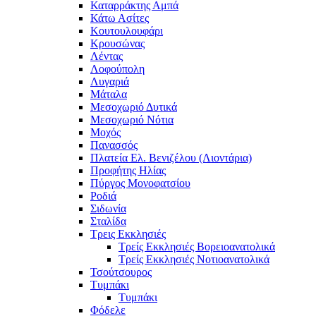
Καταρράκτης Αμπά
Κάτω Ασίτες
Κουτουλουφάρι
Κρουσώνας
Λέντας
Λοφούπολη
Λυγαριά
Μάταλα
Μεσοχωριό Δυτικά
Μεσοχωριό Νότια
Μοχός
Πανασσός
Πλατεία Ελ. Βενιζέλου (Λιοντάρια)
Προφήτης Ηλίας
Πύργος Μονοφατσίου
Ροδιά
Σιδωνία
Σταλίδα
Τρεις Εκκλησιές
Τρείς Εκκλησιές Βορειοανατολικά
Τρείς Εκκλησιές Νοτιοανατολικά
Τσούτσουρος
Τυμπάκι
Τυμπάκι
Φόδελε