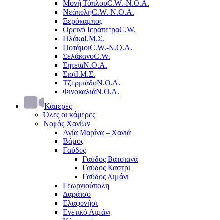
Μονή Τόπλου
C.W.-Ν.Ο.Α.
Νεάπολη
C.W.-Ν.Ο.Α.
Ξερόκαμπος
Ορεινό Ιεράπετρα
C.W.
Πλάκα
Ι.Μ.Σ.
Ποτάμοι
C.W.-Ν.Ο.Α.
Σελάκανο
C.W.
Σητεία
Ν.Ο.Α.
Σισί
Ι.Μ.Σ.
Τζερμιάδο
Ν.Ο.Α.
Φινοκαλιά
Ν.Ο.Α.
Κάμερες
Όλες οι κάμερες
Νομός Χανίων
Αγία Μαρίνα – Χανιά
Βάμος
Γαύδος
Γαύδος Βατσιανά
Γαύδος Καστρί
Γαύδος Λιμάνι
Γεωργιούπολη
Δαράτσο
Ελαφονήσι
Ενετικό Λιμάνι