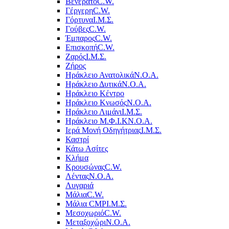
Βενεράτο
C.W.
Γέργερη
C.W.
Γόρτυνα
Ι.Μ.Σ.
Γούβες
C.W.
Έμπαρος
C.W.
Επισκοπή
C.W.
Ζαρός
Ι.Μ.Σ.
Ζήρος
Ηράκλειο Ανατολικά
Ν.Ο.Α.
Ηράκλειο Δυτικά
Ν.Ο.Α.
Ηράκλειο Κέντρο
Ηράκλειο Κνωσός
Ν.Ο.Α.
Ηράκλειο Λιμάνι
Ι.Μ.Σ.
Ηράκλειο Μ.Φ.Ι.Κ
Ν.Ο.Α.
Ιερά Μονή Οδηγήτριας
Ι.Μ.Σ.
Καστρί
Κάτω Ασίτες
Κλήμα
Κρουσώνας
C.W.
Λέντας
Ν.Ο.Α.
Λυγαριά
Μάλια
C.W.
Μάλια CMP
Ι.Μ.Σ.
Μεσοχωριό
C.W.
Μεταξοχώρι
Ν.Ο.Α.