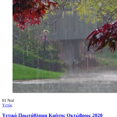
01
Νοέ
Υετός
Υετικό Πρωτάθλημα Κρήτης Οκτώβριος 2020