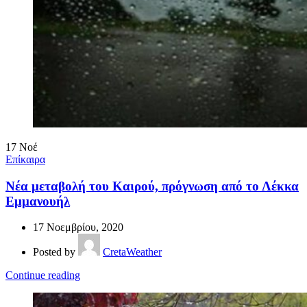
17
Νοέ
Επίκαιρα
Νέα μεταβολή του Καιρού, πρόγνωση από το Λέκκα
Εμμανουήλ
17 Νοεμβρίου, 2020
Posted by
CretaWeather
Continue reading