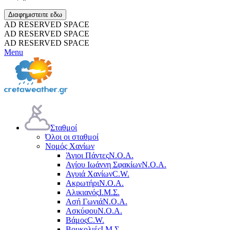
Διαφημιστειτε εδω
AD RESERVED SPACE
AD RESERVED SPACE
AD RESERVED SPACE
Menu
Σταθμοί
Όλοι οι σταθμοί
Νομός Χανίων
Άγιοι Πάντες
Ν.Ο.Α.
Αγίου Ιωάννη Σφακίων
Ν.Ο.Α.
Αγυιά Χανίων
C.W.
Ακρωτήρι
Ν.Ο.Α.
Αλικιανός
Ι.Μ.Σ.
Ασή Γωνιά
Ν.Ο.Α.
Ασκύφου
Ν.Ο.Α.
Βάμος
C.W.
Βουκολιές
Ι.Μ.Σ.