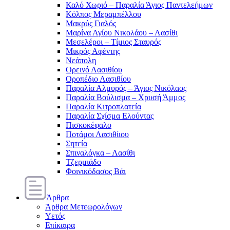
Καλό Χωριό – Παραλία Άγιος Παντελεήμων
Κόλπος Μεραμπέλλου
Μακρύς Γιαλός
Μαρίνα Αγίου Νικολάου – Λασίθι
Μεσελέροι – Τίμιος Σταυρός
Μικρός Αφέντης
Νεάπολη
Ορεινό Λασιθίου
Οροπέδιο Λασιθίου
Παραλία Αλμυρός – Άγιος Νικόλαος
Παραλία Βούλισμα – Χρυσή Άμμος
Παραλία Κιτροπλατεία
Παραλία Σχίσμα Ελούντας
Πισκοκέφαλο
Ποτάμοι Λασιθίιου
Σητεία
Σπιναλόγκα – Λασίθι
Τζερμιάδο
Φοινικόδασος Βάι
Άρθρα
Άρθρα Μετεωρολόγων
Υετός
Επίκαιρα