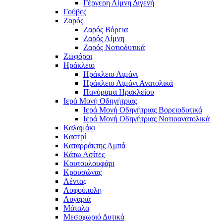
Γέργερη Λίμνη Διγενή
Γούβες
Ζαρός
Ζαρός Βόρεια
Ζαρός Λίμνη
Ζαρός Νοτιοδυτικά
Ζωφόροι
Ηράκλειο
Ηράκλειο Λιμάνι
Ηράκλειο Λιμάνι Ανατολικά
Πανόραμα Ηρακλείου
Ιερά Μονή Οδηγήτριας
Ιερά Μονή Οδηγήτριας Βορειοδυτικά
Ιερά Μονή Οδηγήτριας Νοτιοανατολικά
Καλαμάκι
Καστρί
Καταρράκτης Αμπά
Κάτω Ασίτες
Κουτουλουφάρι
Κρουσώνας
Λέντας
Λοφούπολη
Λυγαριά
Μάταλα
Μεσοχωριό Δυτικά