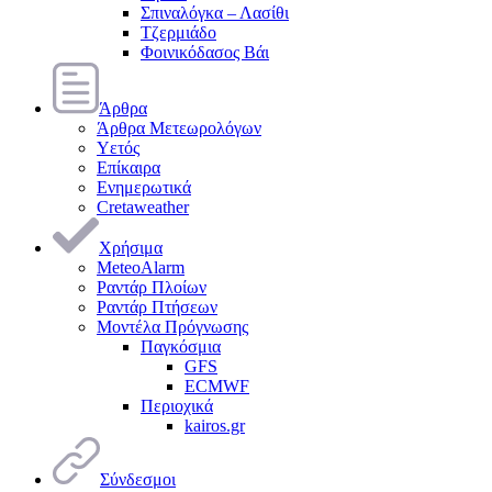
Σπιναλόγκα – Λασίθι
Τζερμιάδο
Φοινικόδασος Βάι
Άρθρα
Άρθρα Μετεωρολόγων
Υετός
Επίκαιρα
Ενημερωτικά
Cretaweather
Χρήσιμα
MeteoAlarm
Ραντάρ Πλοίων
Ραντάρ Πτήσεων
Μοντέλα Πρόγνωσης
Παγκόσμια
GFS
ECMWF
Περιοχικά
kairos.gr
Σύνδεσμοι