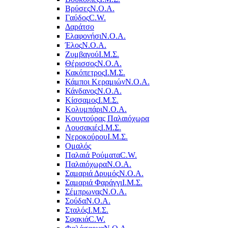
Βρύσες
Ν.Ο.Α.
Γαύδος
C.W.
Δαράτσο
Ελαφονήσι
Ν.Ο.Α.
Έλος
Ν.Ο.Α.
Ζυμβαγού
Ι.Μ.Σ.
Θέρισσος
Ν.Ο.Α.
Κακόπετρος
Ι.Μ.Σ.
Κάμποι Κεραμιών
Ν.Ο.Α.
Κάνδανος
Ν.Ο.Α.
Κίσσαμος
Ι.Μ.Σ.
Κολυμπάρι
Ν.Ο.Α.
Κουντούρας Παλαιόχωρα
Λουσακιές
Ι.Μ.Σ.
Νεροκούρου
Ι.Μ.Σ.
Ομαλός
Παλαιά Ρούματα
C.W.
Παλαιόχωρα
Ν.Ο.Α.
Σαμαριά Δρυμός
Ν.Ο.Α.
Σαμαριά Φαράγγι
Ι.Μ.Σ.
Σέμπρωνας
Ν.Ο.Α.
Σούδα
Ν.Ο.Α.
Σταλός
Ι.Μ.Σ.
Σφακιά
C.W.