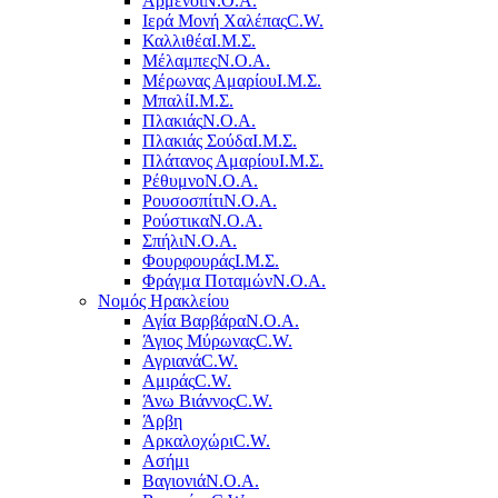
Αρμένοι
Ν.Ο.Α.
Ιερά Μονή Χαλέπας
C.W.
Καλλιθέα
Ι.Μ.Σ.
Μέλαμπες
Ν.Ο.Α.
Μέρωνας Αμαρίου
Ι.Μ.Σ.
Μπαλί
Ι.Μ.Σ.
Πλακιάς
Ν.Ο.Α.
Πλακιάς Σούδα
Ι.Μ.Σ.
Πλάτανος Αμαρίου
Ι.Μ.Σ.
Ρέθυμνο
Ν.Ο.Α.
Ρουσοσπίτι
Ν.Ο.Α.
Ρούστικα
Ν.Ο.Α.
Σπήλι
Ν.Ο.Α.
Φουρφουράς
Ι.Μ.Σ.
Φράγμα Ποταμών
Ν.Ο.Α.
Νομός Ηρακλείου
Αγία Βαρβάρα
Ν.Ο.Α.
Άγιος Μύρωνας
C.W.
Αγριανά
C.W.
Αμιράς
C.W.
Άνω Βιάννος
C.W.
Άρβη
Αρκαλοχώρι
C.W.
Ασήμι
Βαγιονιά
Ν.Ο.Α.