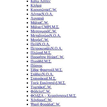
Κάτω Ασίτες
Κλήμα
Κρουσώνας
C.W.
Λέντας
Ν.Ο.Α.
Λυγαριά
Μάλια
C.W.
Μάλια CMP
Ι.Μ.Σ.
Μεσοχωριό
C.W.
Μεταξοχώρι
Ν.Ο.Α.
Μοχός
C.W.
Πεζά
Ν.Ο.Α.
Πετροκεφάλι
Ν.Ο.Α.
Πλώρα
Ι.Μ.Σ.
Προφήτης Ηλίας
C.W.
Πυράθι
Ι.Μ.Σ.
Πύργος
Σίβας Φαιστού
Ι.Μ.Σ.
Στάβιες
Ν.Ο.Α.
Σταυράκια
Ι.Μ.Σ.
Τρείς Εκκλησιές
Ι.Μ.Σ.
Τυμπάκι
C.W.
Φόδελε
C.W.
ΦΟΔΣΑ – Χερσόνησος
Ι.Μ.Σ.
Χόνδρος
C.W.
Ψαρή Φοράδα
C.W.