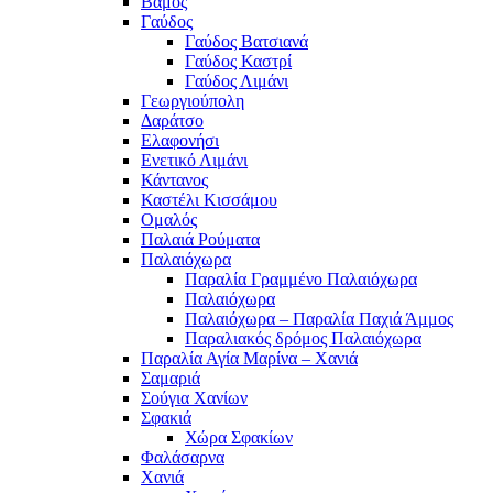
Βάμος
Γαύδος
Γαύδος Βατσιανά
Γαύδος Καστρί
Γαύδος Λιμάνι
Γεωργιούπολη
Δαράτσο
Ελαφονήσι
Ενετικό Λιμάνι
Κάντανος
Καστέλι Κισσάμου
Ομαλός
Παλαιά Ρούματα
Παλαιόχωρα
Παραλία Γραμμένο Παλαιόχωρα
Παλαιόχωρα
Παλαιόχωρα – Παραλία Παχιά Άμμος
Παραλιακός δρόμος Παλαιόχωρα
Παραλία Αγία Μαρίνα – Χανιά
Σαμαριά
Σούγια Χανίων
Σφακιά
Χώρα Σφακίων
Φαλάσαρνα
Χανιά