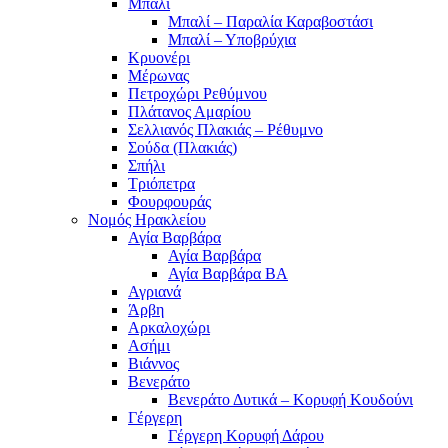
Μπαλί
Μπαλί – Παραλία Καραβοστάσι
Μπαλί – Υποβρύχια
Κρυονέρι
Μέρωνας
Πετροχώρι Ρεθύμνου
Πλάτανος Αμαρίου
Σελλιανός Πλακιάς – Ρέθυμνο
Σούδα (Πλακιάς)
Σπήλι
Τριόπετρα
Φουρφουράς
Νομός Ηρακλείου
Αγία Βαρβάρα
Αγία Βαρβάρα
Αγία Βαρβάρα ΒΑ
Αγριανά
Άρβη
Αρκαλοχώρι
Ασήμι
Βιάννος
Βενεράτο
Βενεράτο Δυτικά – Κορυφή Κουδούνι
Γέργερη
Γέργερη Κορυφή Δάρου