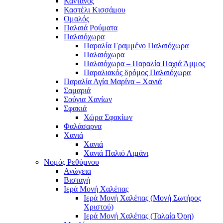
Κάντανος
Καστέλι Κισσάμου
Ομαλός
Παλαιά Ρούματα
Παλαιόχωρα
Παραλία Γραμμένο Παλαιόχωρα
Παλαιόχωρα
Παλαιόχωρα – Παραλία Παχιά Άμμος
Παραλιακός δρόμος Παλαιόχωρα
Παραλία Αγία Μαρίνα – Χανιά
Σαμαριά
Σούγια Χανίων
Σφακιά
Χώρα Σφακίων
Φαλάσαρνα
Χανιά
Χανιά
Χανιά Παλιό Λιμάνι
Νομός Ρεθύμνου
Ανώγεια
Βισταγή
Ιερά Μονή Χαλέπας
Ιερά Μονή Χαλέπας (Μονή Σωτήρος
Χριστού)
Ιερά Μονή Χαλέπας (Ταλαία Όρη)