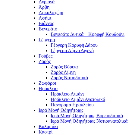
Αγριανά
Άρβη
Αρκαλοχώρι
Ασήμι
Βιάννος
Βενεράτο
Βενεράτο Δυτικά – Κορυφή Κουδούνι
Γέργερη
Γέργερη Κορυφή Δάρου
Γέργερη Λίμνη Διγενή
Γούβες
Ζαρός
Ζαρός Βόρεια
Ζαρός Λίμνη
Ζαρός Νοτιοδυτικά
Ζωφόροι
Ηράκλειο
Ηράκλειο Λιμάνι
Ηράκλειο Λιμάνι Ανατολικά
Πανόραμα Ηρακλείου
Ιερά Μονή Οδηγήτριας
Ιερά Μονή Οδηγήτριας Βορειοδυτικά
Ιερά Μονή Οδηγήτριας Νοτιοανατολικά
Καλαμάκι
Καστρί