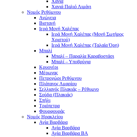
Χανιά
Χανιά Παλιό Λιμάνι
Νομός Ρεθύμνου
Ανώγεια
Βισταγή
Ιερά Μονή Χαλέπας
Ιερά Μονή Χαλέπας (Μονή Σωτήρος
Χριστού)
Ιερά Μονή Χαλέπας (Ταλαία Όρη)
Μπαλί
Μπαλί – Παραλία Καραβοστάσι
Μπαλί – Υποβρύχια
Κρυονέρι
Μέρωνας
Πετροχώρι Ρεθύμνου
Πλάτανος Αμαρίου
Σελλιανός Πλακιάς – Ρέθυμνο
Σούδα (Πλακιάς)
Σπήλι
Τριόπετρα
Φουρφουράς
Νομός Ηρακλείου
Αγία Βαρβάρα
Αγία Βαρβάρα
Αγία Βαρβάρα ΒΑ