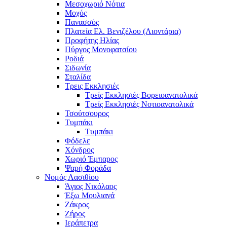
Μεσοχωριό Νότια
Μοχός
Πανασσός
Πλατεία Ελ. Βενιζέλου (Λιοντάρια)
Προφήτης Ηλίας
Πύργος Μονοφατσίου
Ροδιά
Σιδωνία
Σταλίδα
Τρεις Εκκλησιές
Τρείς Εκκλησιές Βορειοανατολικά
Τρείς Εκκλησιές Νοτιοανατολικά
Τσούτσουρος
Τυμπάκι
Τυμπάκι
Φόδελε
Χόνδρος
Χωριό Έμπαρος
Ψαρή Φοράδα
Νομός Λασιθίου
Άγιος Νικόλαος
Έξω Μουλιανά
Ζάκρος
Ζήρος
Ιεράπετρα