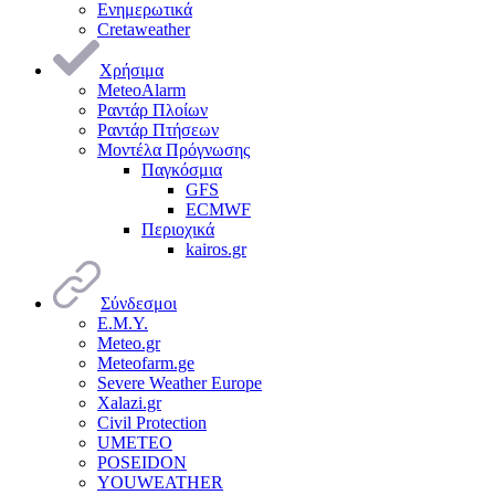
Ενημερωτικά
Cretaweather
Χρήσιμα
MeteoAlarm
Ραντάρ Πλοίων
Ραντάρ Πτήσεων
Μοντέλα Πρόγνωσης
Παγκόσμια
GFS
ECMWF
Περιοχικά
kairos.gr
Σύνδεσμοι
Ε.Μ.Υ.
Meteo.gr
Meteofarm.ge
Severe Weather Europe
Xalazi.gr
Civil Protection
UMETEO
POSEIDON
YOUWEATHER