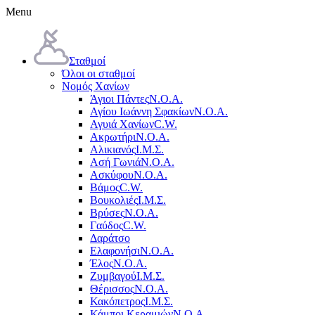
Menu
Σταθμοί
Όλοι οι σταθμοί
Νομός Χανίων
Άγιοι Πάντες
Ν.Ο.Α.
Αγίου Ιωάννη Σφακίων
Ν.Ο.Α.
Αγυιά Χανίων
C.W.
Ακρωτήρι
Ν.Ο.Α.
Αλικιανός
Ι.Μ.Σ.
Ασή Γωνιά
Ν.Ο.Α.
Ασκύφου
Ν.Ο.Α.
Βάμος
C.W.
Βουκολιές
Ι.Μ.Σ.
Βρύσες
Ν.Ο.Α.
Γαύδος
C.W.
Δαράτσο
Ελαφονήσι
Ν.Ο.Α.
Έλος
Ν.Ο.Α.
Ζυμβαγού
Ι.Μ.Σ.
Θέρισσος
Ν.Ο.Α.
Κακόπετρος
Ι.Μ.Σ.
Κάμποι Κεραμιών
Ν.Ο.Α.