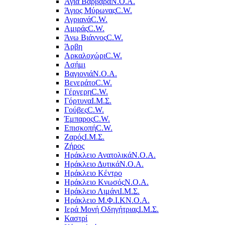
Αγία Βαρβάρα
Ν.Ο.Α.
Άγιος Μύρωνας
C.W.
Αγριανά
C.W.
Αμιράς
C.W.
Άνω Βιάννος
C.W.
Άρβη
Αρκαλοχώρι
C.W.
Ασήμι
Βαγιονιά
Ν.Ο.Α.
Βενεράτο
C.W.
Γέργερη
C.W.
Γόρτυνα
Ι.Μ.Σ.
Γούβες
C.W.
Έμπαρος
C.W.
Επισκοπή
C.W.
Ζαρός
Ι.Μ.Σ.
Ζήρος
Ηράκλειο Ανατολικά
Ν.Ο.Α.
Ηράκλειο Δυτικά
Ν.Ο.Α.
Ηράκλειο Κέντρο
Ηράκλειο Κνωσός
Ν.Ο.Α.
Ηράκλειο Λιμάνι
Ι.Μ.Σ.
Ηράκλειο Μ.Φ.Ι.Κ
Ν.Ο.Α.
Ιερά Μονή Οδηγήτριας
Ι.Μ.Σ.
Καστρί