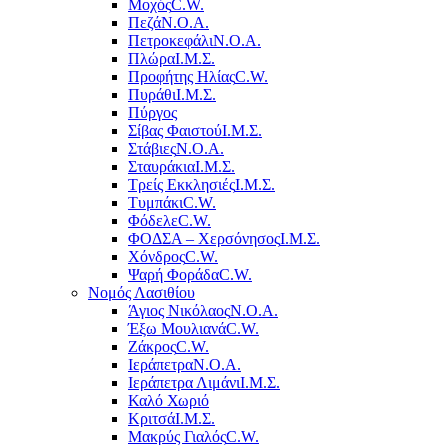
Μοχός
C.W.
Πεζά
Ν.Ο.Α.
Πετροκεφάλι
Ν.Ο.Α.
Πλώρα
Ι.Μ.Σ.
Προφήτης Ηλίας
C.W.
Πυράθι
Ι.Μ.Σ.
Πύργος
Σίβας Φαιστού
Ι.Μ.Σ.
Στάβιες
Ν.Ο.Α.
Σταυράκια
Ι.Μ.Σ.
Τρείς Εκκλησιές
Ι.Μ.Σ.
Τυμπάκι
C.W.
Φόδελε
C.W.
ΦΟΔΣΑ – Χερσόνησος
Ι.Μ.Σ.
Χόνδρος
C.W.
Ψαρή Φοράδα
C.W.
Νομός Λασιθίου
Άγιος Νικόλαος
Ν.Ο.Α.
Έξω Μουλιανά
C.W.
Ζάκρος
C.W.
Ιεράπετρα
Ν.Ο.Α.
Ιεράπετρα Λιμάνι
Ι.Μ.Σ.
Καλό Χωριό
Κριτσά
Ι.Μ.Σ.
Μακρύς Γιαλός
C.W.