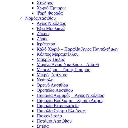
Χόνδρος
Χωριό Έμπαρος
Ψαρή Φοράδα
Νομός Λασιθίου
Άγιος Νικόλαος
Έξω Μουλιανά
Ζάκρος
Ζήρος
Ιεράπετρα
Καλό Χωριό – Παραλία Άγιος Παντελεήμων
Κόλπος Μεραμπέλλου
Μακρύς Γιαλός
Μαρίνα Αγίου Νικολάου – Λασίθι
Μεσελέροι – Τίμιος Σταυρός
Μικρός Αφέντης
Νεάπολη
Ορεινό Λασιθίου
Οροπέδιο Λασιθίου
Παραλία Αλμυρός – Άγιος Νικόλαος
Παραλία Βούλισμα – Χρυσή Άμμος
Παραλία Κιτροπλατεία
Παραλία Σχίσμα Ελούντας
Πισκοκέφαλο
Ποτάμοι Λασιθίιου
Σητεία