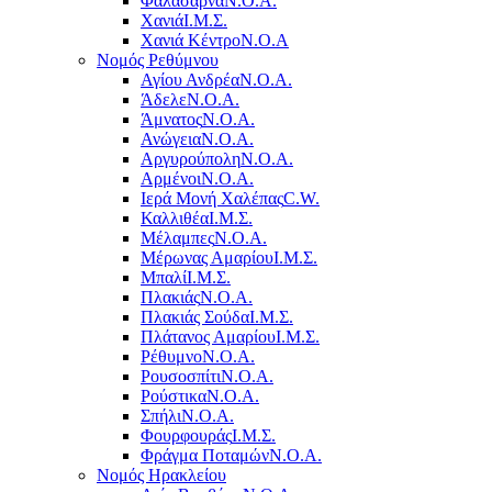
Φαλάσαρνα
Ν.Ο.Α.
Χανιά
Ι.Μ.Σ.
Χανιά Κέντρο
N.O.A
Νομός Ρεθύμνου
Αγίου Ανδρέα
Ν.Ο.Α.
Άδελε
Ν.Ο.Α.
Άμνατος
Ν.Ο.Α.
Ανώγεια
Ν.Ο.Α.
Αργυρούπολη
Ν.Ο.Α.
Αρμένοι
Ν.Ο.Α.
Ιερά Μονή Χαλέπας
C.W.
Καλλιθέα
Ι.Μ.Σ.
Μέλαμπες
Ν.Ο.Α.
Μέρωνας Αμαρίου
Ι.Μ.Σ.
Μπαλί
Ι.Μ.Σ.
Πλακιάς
Ν.Ο.Α.
Πλακιάς Σούδα
Ι.Μ.Σ.
Πλάτανος Αμαρίου
Ι.Μ.Σ.
Ρέθυμνο
Ν.Ο.Α.
Ρουσοσπίτι
Ν.Ο.Α.
Ρούστικα
Ν.Ο.Α.
Σπήλι
Ν.Ο.Α.
Φουρφουράς
Ι.Μ.Σ.
Φράγμα Ποταμών
Ν.Ο.Α.
Νομός Ηρακλείου