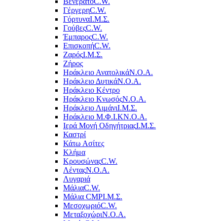
Βενεράτο
C.W.
Γέργερη
C.W.
Γόρτυνα
Ι.Μ.Σ.
Γούβες
C.W.
Έμπαρος
C.W.
Επισκοπή
C.W.
Ζαρός
Ι.Μ.Σ.
Ζήρος
Ηράκλειο Ανατολικά
Ν.Ο.Α.
Ηράκλειο Δυτικά
Ν.Ο.Α.
Ηράκλειο Κέντρο
Ηράκλειο Κνωσός
Ν.Ο.Α.
Ηράκλειο Λιμάνι
Ι.Μ.Σ.
Ηράκλειο Μ.Φ.Ι.Κ
Ν.Ο.Α.
Ιερά Μονή Οδηγήτριας
Ι.Μ.Σ.
Καστρί
Κάτω Ασίτες
Κλήμα
Κρουσώνας
C.W.
Λέντας
Ν.Ο.Α.
Λυγαριά
Μάλια
C.W.
Μάλια CMP
Ι.Μ.Σ.
Μεσοχωριό
C.W.
Μεταξοχώρι
Ν.Ο.Α.