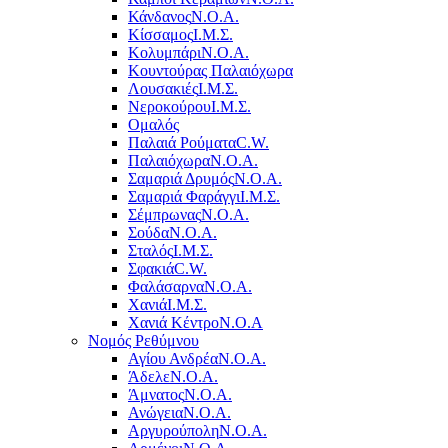
Κάνδανος
Ν.Ο.Α.
Κίσσαμος
Ι.Μ.Σ.
Κολυμπάρι
Ν.Ο.Α.
Κουντούρας Παλαιόχωρα
Λουσακιές
Ι.Μ.Σ.
Νεροκούρου
Ι.Μ.Σ.
Ομαλός
Παλαιά Ρούματα
C.W.
Παλαιόχωρα
Ν.Ο.Α.
Σαμαριά Δρυμός
Ν.Ο.Α.
Σαμαριά Φαράγγι
Ι.Μ.Σ.
Σέμπρωνας
Ν.Ο.Α.
Σούδα
Ν.Ο.Α.
Σταλός
Ι.Μ.Σ.
Σφακιά
C.W.
Φαλάσαρνα
Ν.Ο.Α.
Χανιά
Ι.Μ.Σ.
Χανιά Κέντρο
N.O.A
Νομός Ρεθύμνου
Αγίου Ανδρέα
Ν.Ο.Α.
Άδελε
Ν.Ο.Α.
Άμνατος
Ν.Ο.Α.
Ανώγεια
Ν.Ο.Α.
Αργυρούπολη
Ν.Ο.Α.