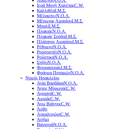
Αρμένοι
Ν.Ο.Α.
Ιερά Μονή Χαλέπας
C.W.
Καλλιθέα
Ι.Μ.Σ.
Μέλαμπες
Ν.Ο.Α.
Μέρωνας Αμαρίου
Ι.Μ.Σ.
Μπαλί
Ι.Μ.Σ.
Πλακιάς
Ν.Ο.Α.
Πλακιάς Σούδα
Ι.Μ.Σ.
Πλάτανος Αμαρίου
Ι.Μ.Σ.
Ρέθυμνο
Ν.Ο.Α.
Ρουσοσπίτι
Ν.Ο.Α.
Ρούστικα
Ν.Ο.Α.
Σπήλι
Ν.Ο.Α.
Φουρφουράς
Ι.Μ.Σ.
Φράγμα Ποταμών
Ν.Ο.Α.
Νομός Ηρακλείου
Αγία Βαρβάρα
Ν.Ο.Α.
Άγιος Μύρωνας
C.W.
Αγριανά
C.W.
Αμιράς
C.W.
Άνω Βιάννος
C.W.
Άρβη
Αρκαλοχώρι
C.W.
Ασήμι
Βαγιονιά
Ν.Ο.Α.