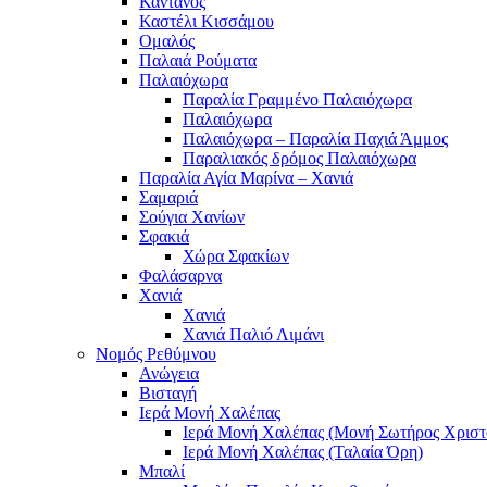
Κάντανος
Καστέλι Κισσάμου
Ομαλός
Παλαιά Ρούματα
Παλαιόχωρα
Παραλία Γραμμένο Παλαιόχωρα
Παλαιόχωρα
Παλαιόχωρα – Παραλία Παχιά Άμμος
Παραλιακός δρόμος Παλαιόχωρα
Παραλία Αγία Μαρίνα – Χανιά
Σαμαριά
Σούγια Χανίων
Σφακιά
Χώρα Σφακίων
Φαλάσαρνα
Χανιά
Χανιά
Χανιά Παλιό Λιμάνι
Νομός Ρεθύμνου
Ανώγεια
Βισταγή
Ιερά Μονή Χαλέπας
Ιερά Μονή Χαλέπας (Μονή Σωτήρος Χριστ
Ιερά Μονή Χαλέπας (Ταλαία Όρη)
Μπαλί