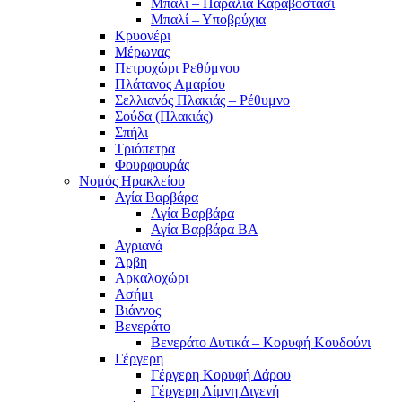
Μπαλί – Παραλία Καραβοστάσι
Μπαλί – Υποβρύχια
Κρυονέρι
Μέρωνας
Πετροχώρι Ρεθύμνου
Πλάτανος Αμαρίου
Σελλιανός Πλακιάς – Ρέθυμνο
Σούδα (Πλακιάς)
Σπήλι
Τριόπετρα
Φουρφουράς
Νομός Ηρακλείου
Αγία Βαρβάρα
Αγία Βαρβάρα
Αγία Βαρβάρα ΒΑ
Αγριανά
Άρβη
Αρκαλοχώρι
Ασήμι
Βιάννος
Βενεράτο
Βενεράτο Δυτικά – Κορυφή Κουδούνι
Γέργερη
Γέργερη Κορυφή Δάρου
Γέργερη Λίμνη Διγενή