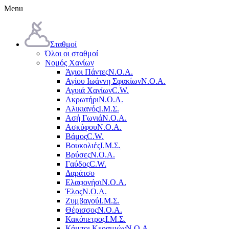
Menu
Σταθμοί
Όλοι οι σταθμοί
Νομός Χανίων
Άγιοι Πάντες
Ν.Ο.Α.
Αγίου Ιωάννη Σφακίων
Ν.Ο.Α.
Αγυιά Χανίων
C.W.
Ακρωτήρι
Ν.Ο.Α.
Αλικιανός
Ι.Μ.Σ.
Ασή Γωνιά
Ν.Ο.Α.
Ασκύφου
Ν.Ο.Α.
Βάμος
C.W.
Βουκολιές
Ι.Μ.Σ.
Βρύσες
Ν.Ο.Α.
Γαύδος
C.W.
Δαράτσο
Ελαφονήσι
Ν.Ο.Α.
Έλος
Ν.Ο.Α.
Ζυμβαγού
Ι.Μ.Σ.
Θέρισσος
Ν.Ο.Α.
Κακόπετρος
Ι.Μ.Σ.
Κάμποι Κεραμιών
Ν.Ο.Α.