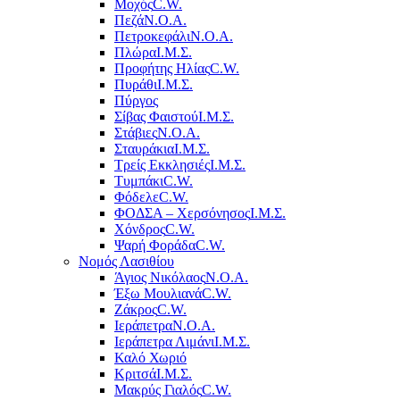
Μοχός
C.W.
Πεζά
Ν.Ο.Α.
Πετροκεφάλι
Ν.Ο.Α.
Πλώρα
Ι.Μ.Σ.
Προφήτης Ηλίας
C.W.
Πυράθι
Ι.Μ.Σ.
Πύργος
Σίβας Φαιστού
Ι.Μ.Σ.
Στάβιες
Ν.Ο.Α.
Σταυράκια
Ι.Μ.Σ.
Τρείς Εκκλησιές
Ι.Μ.Σ.
Τυμπάκι
C.W.
Φόδελε
C.W.
ΦΟΔΣΑ – Χερσόνησος
Ι.Μ.Σ.
Χόνδρος
C.W.
Ψαρή Φοράδα
C.W.
Νομός Λασιθίου
Άγιος Νικόλαος
Ν.Ο.Α.
Έξω Μουλιανά
C.W.
Ζάκρος
C.W.
Ιεράπετρα
Ν.Ο.Α.
Ιεράπετρα Λιμάνι
Ι.Μ.Σ.
Καλό Χωριό
Κριτσά
Ι.Μ.Σ.
Μακρύς Γιαλός
C.W.