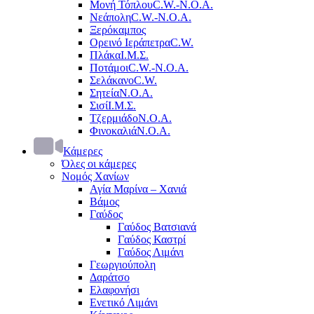
Μονή Τόπλου
C.W.-Ν.Ο.Α.
Νεάπολη
C.W.-Ν.Ο.Α.
Ξερόκαμπος
Ορεινό Ιεράπετρα
C.W.
Πλάκα
Ι.Μ.Σ.
Ποτάμοι
C.W.-Ν.Ο.Α.
Σελάκανο
C.W.
Σητεία
Ν.Ο.Α.
Σισί
Ι.Μ.Σ.
Τζερμιάδο
Ν.Ο.Α.
Φινοκαλιά
Ν.Ο.Α.
Κάμερες
Όλες οι κάμερες
Νομός Χανίων
Αγία Μαρίνα – Χανιά
Βάμος
Γαύδος
Γαύδος Βατσιανά
Γαύδος Καστρί
Γαύδος Λιμάνι
Γεωργιούπολη
Δαράτσο
Ελαφονήσι
Ενετικό Λιμάνι