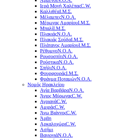
Αρμένοι
Ν.Ο.Α.
Ιερά Μονή Χαλέπας
C.W.
Καλλιθέα
Ι.Μ.Σ.
Μέλαμπες
Ν.Ο.Α.
Μέρωνας Αμαρίου
Ι.Μ.Σ.
Μπαλί
Ι.Μ.Σ.
Πλακιάς
Ν.Ο.Α.
Πλακιάς Σούδα
Ι.Μ.Σ.
Πλάτανος Αμαρίου
Ι.Μ.Σ.
Ρέθυμνο
Ν.Ο.Α.
Ρουσοσπίτι
Ν.Ο.Α.
Ρούστικα
Ν.Ο.Α.
Σπήλι
Ν.Ο.Α.
Φουρφουράς
Ι.Μ.Σ.
Φράγμα Ποταμών
Ν.Ο.Α.
Νομός Ηρακλείου
Αγία Βαρβάρα
Ν.Ο.Α.
Άγιος Μύρωνας
C.W.
Αγριανά
C.W.
Αμιράς
C.W.
Άνω Βιάννος
C.W.
Άρβη
Αρκαλοχώρι
C.W.
Ασήμι
Βαγιονιά
Ν.Ο.Α.