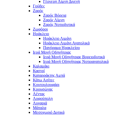
Γέργερη Λίμνη Διγενή
Γούβες
Ζαρός
Ζαρός Βόρεια
Ζαρός Λίμνη
Ζαρός Νοτιοδυτικά
Ζωφόροι
Ηράκλειο
Ηράκλειο Λιμάνι
Ηράκλειο Λιμάνι Ανατολικά
Πανόραμα Ηρακλείου
Ιερά Μονή Οδηγήτριας
Ιερά Μονή Οδηγήτριας Βορειοδυτικά
Ιερά Μονή Οδηγήτριας Νοτιοανατολικά
Καλαμάκι
Καστρί
Καταρράκτης Αμπά
Κάτω Ασίτες
Κουτουλουφάρι
Κρουσώνας
Λέντας
Λοφούπολη
Λυγαριά
Μάταλα
Μεσοχωριό Δυτικά