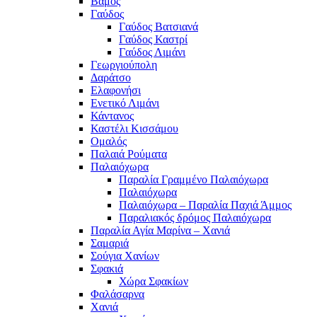
Βάμος
Γαύδος
Γαύδος Βατσιανά
Γαύδος Καστρί
Γαύδος Λιμάνι
Γεωργιούπολη
Δαράτσο
Ελαφονήσι
Ενετικό Λιμάνι
Κάντανος
Καστέλι Κισσάμου
Ομαλός
Παλαιά Ρούματα
Παλαιόχωρα
Παραλία Γραμμένο Παλαιόχωρα
Παλαιόχωρα
Παλαιόχωρα – Παραλία Παχιά Άμμος
Παραλιακός δρόμος Παλαιόχωρα
Παραλία Αγία Μαρίνα – Χανιά
Σαμαριά
Σούγια Χανίων
Σφακιά
Χώρα Σφακίων
Φαλάσαρνα
Χανιά