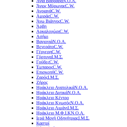
Αγία Βαρβάρα
Ν.Ο.Α.
Άγιος Μύρωνας
C.W.
Αγριανά
C.W.
Αμιράς
C.W.
Άνω Βιάννος
C.W.
Άρβη
Αρκαλοχώρι
C.W.
Ασήμι
Βαγιονιά
Ν.Ο.Α.
Βενεράτο
C.W.
Γέργερη
C.W.
Γόρτυνα
Ι.Μ.Σ.
Γούβες
C.W.
Έμπαρος
C.W.
Επισκοπή
C.W.
Ζαρός
Ι.Μ.Σ.
Ζήρος
Ηράκλειο Ανατολικά
Ν.Ο.Α.
Ηράκλειο Δυτικά
Ν.Ο.Α.
Ηράκλειο Κέντρο
Ηράκλειο Κνωσός
Ν.Ο.Α.
Ηράκλειο Λιμάνι
Ι.Μ.Σ.
Ηράκλειο Μ.Φ.Ι.Κ
Ν.Ο.Α.
Ιερά Μονή Οδηγήτριας
Ι.Μ.Σ.
Καστρί