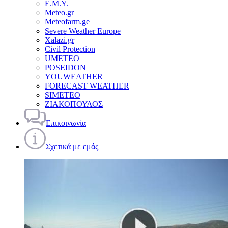
Ε.Μ.Υ.
Meteo.gr
Meteofarm.ge
Severe Weather Europe
Xalazi.gr
Civil Protection
UMETEO
POSEIDON
YOUWEATHER
FORECAST WEATHER
SIMETEO
ΖΙΑΚΟΠΟΥΛΟΣ
Επικοινωνία
Σχετικά με εμάς