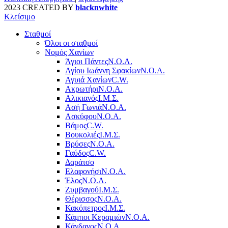
2023 CREATED BY
blacknwhite
Κλείσιμο
Σταθμοί
Όλοι οι σταθμοί
Νομός Χανίων
Άγιοι Πάντες
Ν.Ο.Α.
Αγίου Ιωάννη Σφακίων
Ν.Ο.Α.
Αγυιά Χανίων
C.W.
Ακρωτήρι
Ν.Ο.Α.
Αλικιανός
Ι.Μ.Σ.
Ασή Γωνιά
Ν.Ο.Α.
Ασκύφου
Ν.Ο.Α.
Βάμος
C.W.
Βουκολιές
Ι.Μ.Σ.
Βρύσες
Ν.Ο.Α.
Γαύδος
C.W.
Δαράτσο
Ελαφονήσι
Ν.Ο.Α.
Έλος
Ν.Ο.Α.
Ζυμβαγού
Ι.Μ.Σ.
Θέρισσος
Ν.Ο.Α.
Κακόπετρος
Ι.Μ.Σ.
Κάμποι Κεραμιών
Ν.Ο.Α.
Κάνδανος
Ν.Ο.Α.