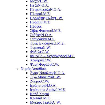
Μοχός
C.W.
Πεζά
Ν.Ο.Α.
Πετροκεφάλι
Ν.Ο.Α.
Πλώρα
Ι.Μ.Σ.
Προφήτης Ηλίας
C.W.
Πυράθι
Ι.Μ.Σ.
Πύργος
Σίβας Φαιστού
Ι.Μ.Σ.
Στάβιες
Ν.Ο.Α.
Σταυράκια
Ι.Μ.Σ.
Τρείς Εκκλησιές
Ι.Μ.Σ.
Τυμπάκι
C.W.
Φόδελε
C.W.
ΦΟΔΣΑ – Χερσόνησος
Ι.Μ.Σ.
Χόνδρος
C.W.
Ψαρή Φοράδα
C.W.
Νομός Λασιθίου
Άγιος Νικόλαος
Ν.Ο.Α.
Έξω Μουλιανά
C.W.
Ζάκρος
C.W.
Ιεράπετρα
Ν.Ο.Α.
Ιεράπετρα Λιμάνι
Ι.Μ.Σ.
Καλό Χωριό
Κριτσά
Ι.Μ.Σ.
Μακρύς Γιαλός
C.W.