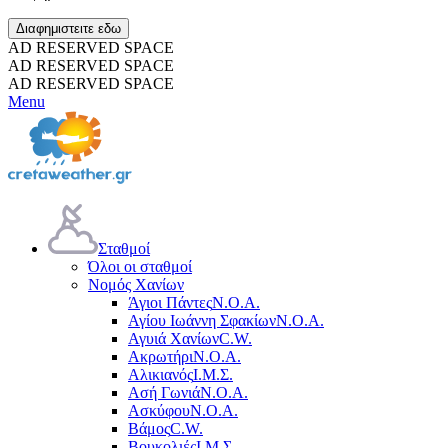
Διαφημιστειτε εδω
AD RESERVED SPACE
AD RESERVED SPACE
AD RESERVED SPACE
Menu
Σταθμοί
Όλοι οι σταθμοί
Νομός Χανίων
Άγιοι Πάντες
Ν.Ο.Α.
Αγίου Ιωάννη Σφακίων
Ν.Ο.Α.
Αγυιά Χανίων
C.W.
Ακρωτήρι
Ν.Ο.Α.
Αλικιανός
Ι.Μ.Σ.
Ασή Γωνιά
Ν.Ο.Α.
Ασκύφου
Ν.Ο.Α.
Βάμος
C.W.
Βουκολιές
Ι.Μ.Σ.