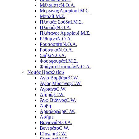
Μέλαμπες
Ν.Ο.Α.
Μέρωνας Αμαρίου
Ι.Μ.Σ.
Μπαλί
Ι.Μ.Σ.
Πλακιάς Σούδα
Ι.Μ.Σ.
Πλακιάς
Ν.Ο.Α.
Πλάτανος Αμαρίου
Ι.Μ.Σ.
Ρέθυμνο
Ν.Ο.Α.
Ρουσοσπίτι
Ν.Ο.Α.
Ρούστικα
Ν.Ο.Α.
Σπήλι
Ν.Ο.Α.
Φουρφουράς
Ι.Μ.Σ.
Φράγμα Ποταμών
Ν.Ο.Α.
Νομός Ηρακλείου
Αγία Βαρβάρα
C.W.
Άγιος Μύρωνας
C.W.
Αγριανά
C.W.
Αμιράς
C.W.
Άνω Βιάννος
C.W.
Άρβη
Αρκαλοχώρι
C.W.
Ασήμι
Βαγιονιά
Ν.Ο.Α.
Βενεράτο
C.W.
Γέργερη
C.W.