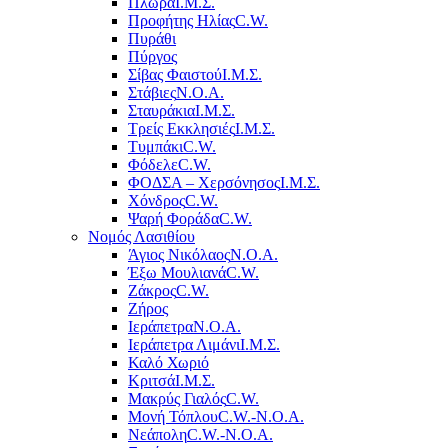
Πλώρα
Ι.Μ.Σ.
Προφήτης Ηλίας
C.W.
Πυράθι
Πύργος
Σίβας Φαιστού
Ι.Μ.Σ.
Στάβιες
Ν.Ο.Α.
Σταυράκια
Ι.Μ.Σ.
Τρείς Εκκλησιές
Ι.Μ.Σ.
Τυμπάκι
C.W.
Φόδελε
C.W.
ΦΟΔΣΑ – Χερσόνησος
Ι.Μ.Σ.
Χόνδρος
C.W.
Ψαρή Φοράδα
C.W.
Νομός Λασιθίου
Άγιος Νικόλαος
Ν.Ο.Α.
Έξω Μουλιανά
C.W.
Ζάκρος
C.W.
Ζήρος
Ιεράπετρα
Ν.Ο.Α.
Ιεράπετρα Λιμάνι
Ι.Μ.Σ.
Καλό Χωριό
Κριτσά
Ι.Μ.Σ.
Μακρύς Γιαλός
C.W.
Μονή Τόπλου
C.W.-Ν.Ο.Α.
Νεάπολη
C.W.-Ν.Ο.Α.