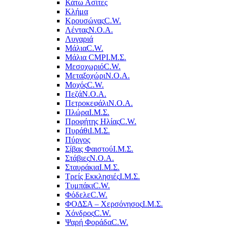
Κάτω Ασίτες
Κλήμα
Κρουσώνας
C.W.
Λέντας
Ν.Ο.Α.
Λυγαριά
Μάλια
C.W.
Μάλια CMP
Ι.Μ.Σ.
Μεσοχωριό
C.W.
Μεταξοχώρι
Ν.Ο.Α.
Μοχός
C.W.
Πεζά
Ν.Ο.Α.
Πετροκεφάλι
Ν.Ο.Α.
Πλώρα
Ι.Μ.Σ.
Προφήτης Ηλίας
C.W.
Πυράθι
Ι.Μ.Σ.
Πύργος
Σίβας Φαιστού
Ι.Μ.Σ.
Στάβιες
Ν.Ο.Α.
Σταυράκια
Ι.Μ.Σ.
Τρείς Εκκλησιές
Ι.Μ.Σ.
Τυμπάκι
C.W.
Φόδελε
C.W.
ΦΟΔΣΑ – Χερσόνησος
Ι.Μ.Σ.
Χόνδρος
C.W.
Ψαρή Φοράδα
C.W.