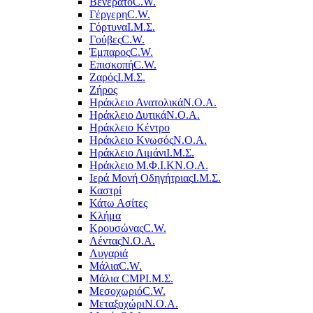
Βενεράτο
C.W.
Γέργερη
C.W.
Γόρτυνα
Ι.Μ.Σ.
Γούβες
C.W.
Έμπαρος
C.W.
Επισκοπή
C.W.
Ζαρός
Ι.Μ.Σ.
Ζήρος
Ηράκλειο Ανατολικά
Ν.Ο.Α.
Ηράκλειο Δυτικά
Ν.Ο.Α.
Ηράκλειο Κέντρο
Ηράκλειο Κνωσός
Ν.Ο.Α.
Ηράκλειο Λιμάνι
Ι.Μ.Σ.
Ηράκλειο Μ.Φ.Ι.Κ
Ν.Ο.Α.
Ιερά Μονή Οδηγήτριας
Ι.Μ.Σ.
Καστρί
Κάτω Ασίτες
Κλήμα
Κρουσώνας
C.W.
Λέντας
Ν.Ο.Α.
Λυγαριά
Μάλια
C.W.
Μάλια CMP
Ι.Μ.Σ.
Μεσοχωριό
C.W.
Μεταξοχώρι
Ν.Ο.Α.