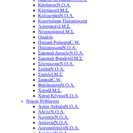
Κάνδανος
Ν.Ο.Α.
Κίσσαμος
Ι.Μ.Σ.
Κολυμπάρι
Ν.Ο.Α.
Κουντούρας Παλαιόχωρα
Λουσακιές
Ι.Μ.Σ.
Νεροκούρου
Ι.Μ.Σ.
Ομαλός
Παλαιά Ρούματα
C.W.
Παλαιόχωρα
Ν.Ο.Α.
Σαμαριά Δρυμός
Ν.Ο.Α.
Σαμαριά Φαράγγι
Ι.Μ.Σ.
Σέμπρωνας
Ν.Ο.Α.
Σούδα
Ν.Ο.Α.
Σταλός
Ι.Μ.Σ.
Σφακιά
C.W.
Φαλάσαρνα
Ν.Ο.Α.
Χανιά
Ι.Μ.Σ.
Χανιά Κέντρο
N.O.A
Νομός Ρεθύμνου
Αγίου Ανδρέα
Ν.Ο.Α.
Άδελε
Ν.Ο.Α.
Άμνατος
Ν.Ο.Α.
Ανώγεια
Ν.Ο.Α.
Αργυρούπολη
Ν.Ο.Α.