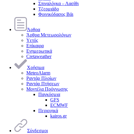
Σπιναλόγκα – Λασίθι
Τζερμιάδο
Φοινικόδασος Βάι
Άρθρα
Άρθρα Μετεωρολόγων
Υετός
Επίκαιρα
Ενημερωτικά
Cretaweather
Χρήσιμα
MeteoAlarm
Ραντάρ Πλοίων
Ραντάρ Πτήσεων
Μοντέλα Πρόγνωσης
Παγκόσμια
GFS
ECMWF
Περιοχικά
kairos.gr
Σύνδεσμοι