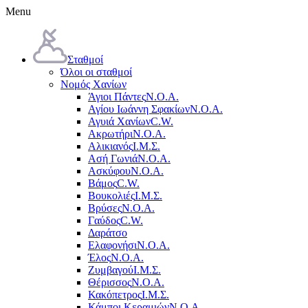
Menu
Σταθμοί
Όλοι οι σταθμοί
Νομός Χανίων
Άγιοι Πάντες
Ν.Ο.Α.
Αγίου Ιωάννη Σφακίων
Ν.Ο.Α.
Αγυιά Χανίων
C.W.
Ακρωτήρι
Ν.Ο.Α.
Αλικιανός
Ι.Μ.Σ.
Ασή Γωνιά
Ν.Ο.Α.
Ασκύφου
Ν.Ο.Α.
Βάμος
C.W.
Βουκολιές
Ι.Μ.Σ.
Βρύσες
Ν.Ο.Α.
Γαύδος
C.W.
Δαράτσο
Ελαφονήσι
Ν.Ο.Α.
Έλος
Ν.Ο.Α.
Ζυμβαγού
Ι.Μ.Σ.
Θέρισσος
Ν.Ο.Α.
Κακόπετρος
Ι.Μ.Σ.
Κάμποι Κεραμιών
Ν.Ο.Α.