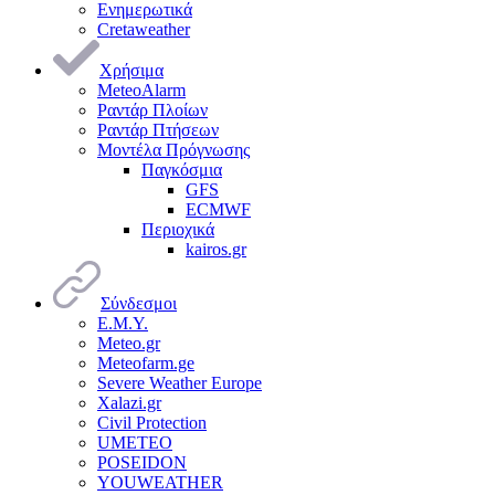
Ενημερωτικά
Cretaweather
Χρήσιμα
MeteoAlarm
Ραντάρ Πλοίων
Ραντάρ Πτήσεων
Μοντέλα Πρόγνωσης
Παγκόσμια
GFS
ECMWF
Περιοχικά
kairos.gr
Σύνδεσμοι
Ε.Μ.Υ.
Meteo.gr
Meteofarm.ge
Severe Weather Europe
Xalazi.gr
Civil Protection
UMETEO
POSEIDON
YOUWEATHER