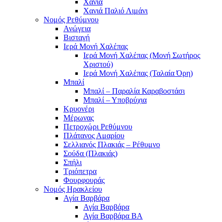
Χανιά
Χανιά Παλιό Λιμάνι
Νομός Ρεθύμνου
Ανώγεια
Βισταγή
Ιερά Μονή Χαλέπας
Ιερά Μονή Χαλέπας (Μονή Σωτήρος
Χριστού)
Ιερά Μονή Χαλέπας (Ταλαία Όρη)
Μπαλί
Μπαλί – Παραλία Καραβοστάσι
Μπαλί – Υποβρύχια
Κρυονέρι
Μέρωνας
Πετροχώρι Ρεθύμνου
Πλάτανος Αμαρίου
Σελλιανός Πλακιάς – Ρέθυμνο
Σούδα (Πλακιάς)
Σπήλι
Τριόπετρα
Φουρφουράς
Νομός Ηρακλείου
Αγία Βαρβάρα
Αγία Βαρβάρα
Αγία Βαρβάρα ΒΑ