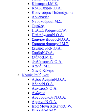
Κίσσαμος
Ι.Μ.Σ.
Κολυμπάρι
Ν.Ο.Α.
Κουντούρας Παλαιόχωρα
Λουσακιές
Νεροκούρου
Ι.Μ.Σ.
Ομαλός
Παλαιά Ρούματα
C.W.
Παλαιόχωρα
Ν.Ο.Α.
Σαμαριά Δρυμός
Ν.Ο.Α.
Σαμαριά Φαράγγι
Ι.Μ.Σ.
Σέμπρωνας
Ν.Ο.Α.
Σούδα
Ν.Ο.Α.
Στάλος
Ι.Μ.Σ.
Φαλάσαρνα
Ν.Ο.Α.
Χανιά
Ι.Μ.Σ.
Χανιά Κέντρο
Νομός Ρεθύμνου
Αγίου Ανδρέα
Ν.Ο.Α.
Άδελε
Ν.Ο.Α.
Άμνατος
Ν.Ο.Α.
Ανώγεια
Αργυρούπολη
Ν.Ο.Α.
Αρμένοι
Ν.Ο.Α.
Ιερά Μονή Χαλέπας
C.W.
Καλλιθέα
Ι.Μ.Σ.