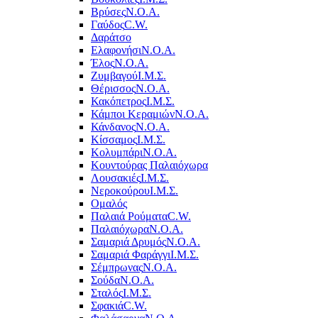
Βρύσες
Ν.Ο.Α.
Γαύδος
C.W.
Δαράτσο
Ελαφονήσι
Ν.Ο.Α.
Έλος
Ν.Ο.Α.
Ζυμβαγού
Ι.Μ.Σ.
Θέρισσος
Ν.Ο.Α.
Κακόπετρος
Ι.Μ.Σ.
Κάμποι Κεραμιών
Ν.Ο.Α.
Κάνδανος
Ν.Ο.Α.
Κίσσαμος
Ι.Μ.Σ.
Κολυμπάρι
Ν.Ο.Α.
Κουντούρας Παλαιόχωρα
Λουσακιές
Ι.Μ.Σ.
Νεροκούρου
Ι.Μ.Σ.
Ομαλός
Παλαιά Ρούματα
C.W.
Παλαιόχωρα
Ν.Ο.Α.
Σαμαριά Δρυμός
Ν.Ο.Α.
Σαμαριά Φαράγγι
Ι.Μ.Σ.
Σέμπρωνας
Ν.Ο.Α.
Σούδα
Ν.Ο.Α.
Σταλός
Ι.Μ.Σ.
Σφακιά
C.W.