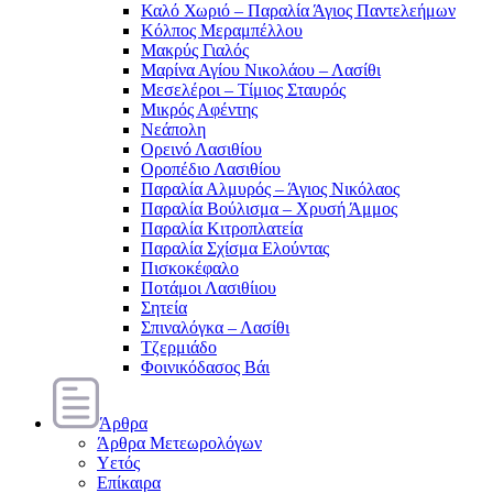
Καλό Χωριό – Παραλία Άγιος Παντελεήμων
Κόλπος Μεραμπέλλου
Μακρύς Γιαλός
Μαρίνα Αγίου Νικολάου – Λασίθι
Μεσελέροι – Τίμιος Σταυρός
Μικρός Αφέντης
Νεάπολη
Ορεινό Λασιθίου
Οροπέδιο Λασιθίου
Παραλία Αλμυρός – Άγιος Νικόλαος
Παραλία Βούλισμα – Χρυσή Άμμος
Παραλία Κιτροπλατεία
Παραλία Σχίσμα Ελούντας
Πισκοκέφαλο
Ποτάμοι Λασιθίιου
Σητεία
Σπιναλόγκα – Λασίθι
Τζερμιάδο
Φοινικόδασος Βάι
Άρθρα
Άρθρα Μετεωρολόγων
Υετός
Επίκαιρα