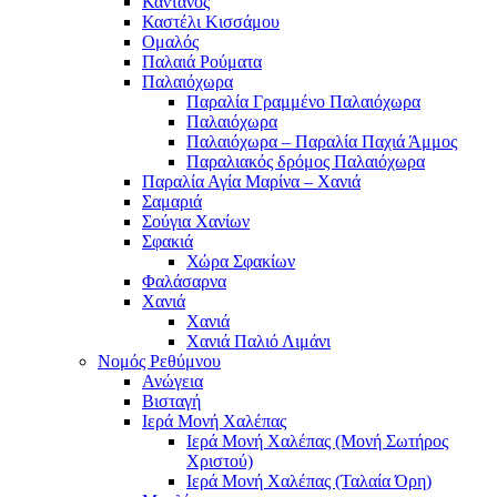
Κάντανος
Καστέλι Κισσάμου
Ομαλός
Παλαιά Ρούματα
Παλαιόχωρα
Παραλία Γραμμένο Παλαιόχωρα
Παλαιόχωρα
Παλαιόχωρα – Παραλία Παχιά Άμμος
Παραλιακός δρόμος Παλαιόχωρα
Παραλία Αγία Μαρίνα – Χανιά
Σαμαριά
Σούγια Χανίων
Σφακιά
Χώρα Σφακίων
Φαλάσαρνα
Χανιά
Χανιά
Χανιά Παλιό Λιμάνι
Νομός Ρεθύμνου
Ανώγεια
Βισταγή
Ιερά Μονή Χαλέπας
Ιερά Μονή Χαλέπας (Μονή Σωτήρος
Χριστού)
Ιερά Μονή Χαλέπας (Ταλαία Όρη)