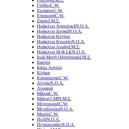
Γόρτυνα
Ι.Μ.Σ.
Γούβες
C.W.
Έμπαρος
C.W.
Επισκοπή
C.W.
Ζαρός
Ι.Μ.Σ.
Ηράκλειο Ανατολικά
Ν.Ο.Α.
Ηράκλειο Δυτικά
Ν.Ο.Α.
Ηράκλειο Κέντρο
Ηράκλειο Κνωσός
Ν.Ο.Α.
Ηράκλειο Λιμάνι
Ι.Μ.Σ.
Ηράκλειο Μ.Φ.Ι.Κ
Ν.Ο.Α.
Ιερά Μονή Οδηγήτριας
Ι.Μ.Σ.
Καστρί
Κάτω Ασιτών
Κλήμα
Κρουσώνας
C.W.
Λέντας
Ν.Ο.Α.
Λυγαριά
Μάλια
C.W.
Μάλια CMP
Ι.Μ.Σ.
Μεσοχωριό
C.W.
Μεταξοχώρι
Ν.Ο.Α.
Μοχός
C.W.
Πεζά
Ν.Ο.Α.
Πετροκεφάλι
Ν.Ο.Α.