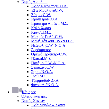
Νομός Λασιθίου
Άγιος Νικόλαος
Ν.Ο.Α.
Έξω Μουλιανά
C.W.
Ζάκρος
C.W.
Ιεράπετρα
Ν.Ο.Α.
Ιεράπετρα Λιμάνι
Ι.Μ.Σ.
Καλό Χωριό
Κριτσά
Ι.Μ.Σ.
Μακρύς Γιαλός
C.W.
Μονή Τόπλου
C.W.-Ν.Ο.Α.
Νεάπολη
C.W.-Ν.Ο.Α.
Ξερόκαμπος
Ορεινό Ιεράπετρα
C.W.
Πλάκα
Ι.Μ.Σ.
Ποτάμοι
C.W.-Ν.Ο.Α.
Σελάκανο
C.W.
Σητεία
Ν.Ο.Α.
Σισί
Ι.Μ.Σ.
Τζερμιάδο
Ν.Ο.Α.
Φινοκαλιά
Ν.Ο.Α.
Κάμερες
Όλες οι κάμερες
Νομός Χανίων
Αγία Μαρίνα – Χανιά