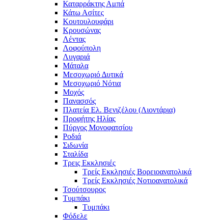
Καταρράκτης Αμπά
Κάτω Ασίτες
Κουτουλουφάρι
Κρουσώνας
Λέντας
Λοφούπολη
Λυγαριά
Μάταλα
Μεσοχωριό Δυτικά
Μεσοχωριό Νότια
Μοχός
Πανασσός
Πλατεία Ελ. Βενιζέλου (Λιοντάρια)
Προφήτης Ηλίας
Πύργος Μονοφατσίου
Ροδιά
Σιδωνία
Σταλίδα
Τρεις Εκκλησιές
Τρείς Εκκλησιές Βορειοανατολικά
Τρείς Εκκλησιές Νοτιοανατολικά
Τσούτσουρος
Τυμπάκι
Τυμπάκι
Φόδελε