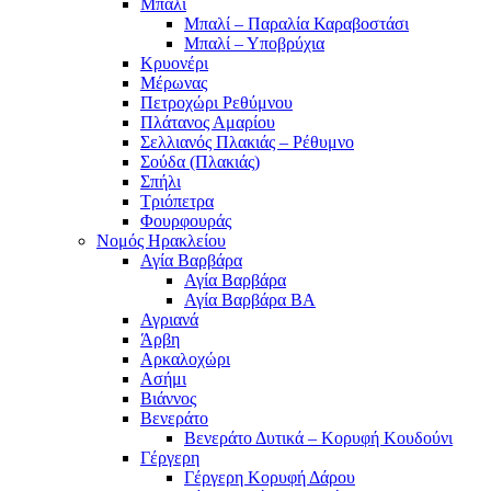
Μπαλί
Μπαλί – Παραλία Καραβοστάσι
Μπαλί – Υποβρύχια
Κρυονέρι
Μέρωνας
Πετροχώρι Ρεθύμνου
Πλάτανος Αμαρίου
Σελλιανός Πλακιάς – Ρέθυμνο
Σούδα (Πλακιάς)
Σπήλι
Τριόπετρα
Φουρφουράς
Νομός Ηρακλείου
Αγία Βαρβάρα
Αγία Βαρβάρα
Αγία Βαρβάρα ΒΑ
Αγριανά
Άρβη
Αρκαλοχώρι
Ασήμι
Βιάννος
Βενεράτο
Βενεράτο Δυτικά – Κορυφή Κουδούνι
Γέργερη
Γέργερη Κορυφή Δάρου