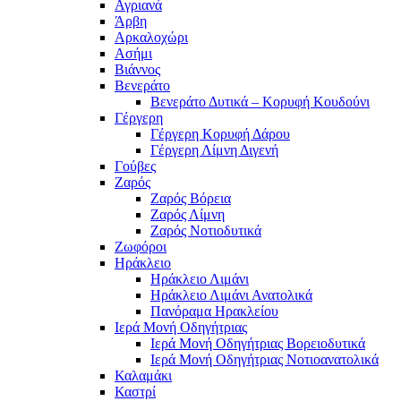
Αγριανά
Άρβη
Αρκαλοχώρι
Ασήμι
Βιάννος
Βενεράτο
Βενεράτο Δυτικά – Κορυφή Κουδούνι
Γέργερη
Γέργερη Κορυφή Δάρου
Γέργερη Λίμνη Διγενή
Γούβες
Ζαρός
Ζαρός Βόρεια
Ζαρός Λίμνη
Ζαρός Νοτιοδυτικά
Ζωφόροι
Ηράκλειο
Ηράκλειο Λιμάνι
Ηράκλειο Λιμάνι Ανατολικά
Πανόραμα Ηρακλείου
Ιερά Μονή Οδηγήτριας
Ιερά Μονή Οδηγήτριας Βορειοδυτικά
Ιερά Μονή Οδηγήτριας Νοτιοανατολικά
Καλαμάκι
Καστρί