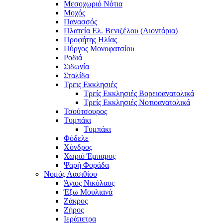
Μεσοχωριό Νότια
Μοχός
Πανασσός
Πλατεία Ελ. Βενιζέλου (Λιοντάρια)
Προφήτης Ηλίας
Πύργος Μονοφατσίου
Ροδιά
Σιδωνία
Σταλίδα
Τρεις Εκκλησιές
Τρείς Εκκλησιές Βορειοανατολικά
Τρείς Εκκλησιές Νοτιοανατολικά
Τσούτσουρος
Τυμπάκι
Τυμπάκι
Φόδελε
Χόνδρος
Χωριό Έμπαρος
Ψαρή Φοράδα
Νομός Λασιθίου
Άγιος Νικόλαος
Έξω Μουλιανά
Ζάκρος
Ζήρος
Ιεράπετρα