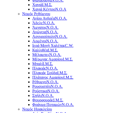
Φαλάσαρνα
Ν.Ο.Α.
Χανιά
Ι.Μ.Σ.
Χανιά Κέντρο
N.O.A
Νομός Ρεθύμνου
Αγίου Ανδρέα
Ν.Ο.Α.
Άδελε
Ν.Ο.Α.
Άμνατος
Ν.Ο.Α.
Ανώγεια
Ν.Ο.Α.
Αργυρούπολη
Ν.Ο.Α.
Αρμένοι
Ν.Ο.Α.
Ιερά Μονή Χαλέπας
C.W.
Καλλιθέα
Ι.Μ.Σ.
Μέλαμπες
Ν.Ο.Α.
Μέρωνας Αμαρίου
Ι.Μ.Σ.
Μπαλί
Ι.Μ.Σ.
Πλακιάς
Ν.Ο.Α.
Πλακιάς Σούδα
Ι.Μ.Σ.
Πλάτανος Αμαρίου
Ι.Μ.Σ.
Ρέθυμνο
Ν.Ο.Α.
Ρουσοσπίτι
Ν.Ο.Α.
Ρούστικα
Ν.Ο.Α.
Σπήλι
Ν.Ο.Α.
Φουρφουράς
Ι.Μ.Σ.
Φράγμα Ποταμών
Ν.Ο.Α.
Νομός Ηρακλείου