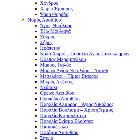
Χόνδρος
Χωριό Έμπαρος
Ψαρή Φοράδα
Νομός Λασιθίου
Άγιος Νικόλαος
Έξω Μουλιανά
Ζάκρος
Ζήρος
Ιεράπετρα
Καλό Χωριό – Παραλία Άγιος Παντελεήμων
Κόλπος Μεραμπέλλου
Μακρύς Γιαλός
Μαρίνα Αγίου Νικολάου – Λασίθι
Μεσελέροι – Τίμιος Σταυρός
Μικρός Αφέντης
Νεάπολη
Ορεινό Λασιθίου
Οροπέδιο Λασιθίου
Παραλία Αλμυρός – Άγιος Νικόλαος
Παραλία Βούλισμα – Χρυσή Άμμος
Παραλία Κιτροπλατεία
Παραλία Σχίσμα Ελούντας
Πισκοκέφαλο
Ποτάμοι Λασιθίιου
Σητεία