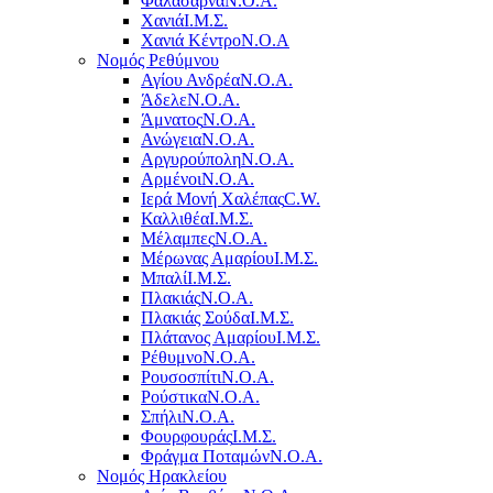
Φαλάσαρνα
Ν.Ο.Α.
Χανιά
Ι.Μ.Σ.
Χανιά Κέντρο
N.O.A
Νομός Ρεθύμνου
Αγίου Ανδρέα
Ν.Ο.Α.
Άδελε
Ν.Ο.Α.
Άμνατος
Ν.Ο.Α.
Ανώγεια
Ν.Ο.Α.
Αργυρούπολη
Ν.Ο.Α.
Αρμένοι
Ν.Ο.Α.
Ιερά Μονή Χαλέπας
C.W.
Καλλιθέα
Ι.Μ.Σ.
Μέλαμπες
Ν.Ο.Α.
Μέρωνας Αμαρίου
Ι.Μ.Σ.
Μπαλί
Ι.Μ.Σ.
Πλακιάς
Ν.Ο.Α.
Πλακιάς Σούδα
Ι.Μ.Σ.
Πλάτανος Αμαρίου
Ι.Μ.Σ.
Ρέθυμνο
Ν.Ο.Α.
Ρουσοσπίτι
Ν.Ο.Α.
Ρούστικα
Ν.Ο.Α.
Σπήλι
Ν.Ο.Α.
Φουρφουράς
Ι.Μ.Σ.
Φράγμα Ποταμών
Ν.Ο.Α.
Νομός Ηρακλείου