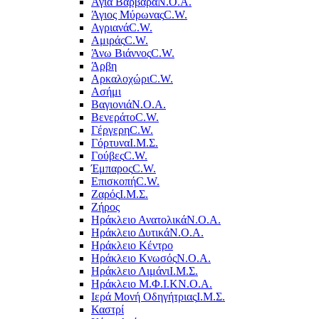
Αγία Βαρβάρα
Ν.Ο.Α.
Άγιος Μύρωνας
C.W.
Αγριανά
C.W.
Αμιράς
C.W.
Άνω Βιάννος
C.W.
Άρβη
Αρκαλοχώρι
C.W.
Ασήμι
Βαγιονιά
Ν.Ο.Α.
Βενεράτο
C.W.
Γέργερη
C.W.
Γόρτυνα
Ι.Μ.Σ.
Γούβες
C.W.
Έμπαρος
C.W.
Επισκοπή
C.W.
Ζαρός
Ι.Μ.Σ.
Ζήρος
Ηράκλειο Ανατολικά
Ν.Ο.Α.
Ηράκλειο Δυτικά
Ν.Ο.Α.
Ηράκλειο Κέντρο
Ηράκλειο Κνωσός
Ν.Ο.Α.
Ηράκλειο Λιμάνι
Ι.Μ.Σ.
Ηράκλειο Μ.Φ.Ι.Κ
Ν.Ο.Α.
Ιερά Μονή Οδηγήτριας
Ι.Μ.Σ.
Καστρί