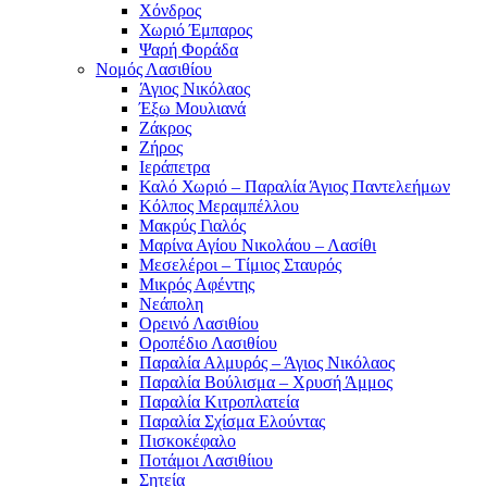
Χόνδρος
Χωριό Έμπαρος
Ψαρή Φοράδα
Νομός Λασιθίου
Άγιος Νικόλαος
Έξω Μουλιανά
Ζάκρος
Ζήρος
Ιεράπετρα
Καλό Χωριό – Παραλία Άγιος Παντελεήμων
Κόλπος Μεραμπέλλου
Μακρύς Γιαλός
Μαρίνα Αγίου Νικολάου – Λασίθι
Μεσελέροι – Τίμιος Σταυρός
Μικρός Αφέντης
Νεάπολη
Ορεινό Λασιθίου
Οροπέδιο Λασιθίου
Παραλία Αλμυρός – Άγιος Νικόλαος
Παραλία Βούλισμα – Χρυσή Άμμος
Παραλία Κιτροπλατεία
Παραλία Σχίσμα Ελούντας
Πισκοκέφαλο
Ποτάμοι Λασιθίιου
Σητεία