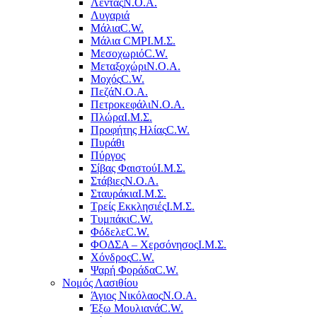
Λέντας
Ν.Ο.Α.
Λυγαριά
Μάλια
C.W.
Μάλια CMP
Ι.Μ.Σ.
Μεσοχωριό
C.W.
Μεταξοχώρι
Ν.Ο.Α.
Μοχός
C.W.
Πεζά
Ν.Ο.Α.
Πετροκεφάλι
Ν.Ο.Α.
Πλώρα
Ι.Μ.Σ.
Προφήτης Ηλίας
C.W.
Πυράθι
Πύργος
Σίβας Φαιστού
Ι.Μ.Σ.
Στάβιες
Ν.Ο.Α.
Σταυράκια
Ι.Μ.Σ.
Τρείς Εκκλησιές
Ι.Μ.Σ.
Τυμπάκι
C.W.
Φόδελε
C.W.
ΦΟΔΣΑ – Χερσόνησος
Ι.Μ.Σ.
Χόνδρος
C.W.
Ψαρή Φοράδα
C.W.
Νομός Λασιθίου
Άγιος Νικόλαος
Ν.Ο.Α.
Έξω Μουλιανά
C.W.