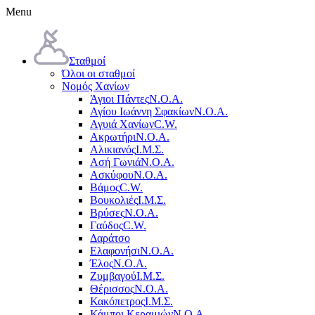
Menu
Σταθμοί
Όλοι οι σταθμοί
Νομός Χανίων
Άγιοι Πάντες
Ν.Ο.Α.
Αγίου Ιωάννη Σφακίων
Ν.Ο.Α.
Αγυιά Χανίων
C.W.
Ακρωτήρι
Ν.Ο.Α.
Αλικιανός
Ι.Μ.Σ.
Ασή Γωνιά
Ν.Ο.Α.
Ασκύφου
Ν.Ο.Α.
Βάμος
C.W.
Βουκολιές
Ι.Μ.Σ.
Βρύσες
Ν.Ο.Α.
Γαύδος
C.W.
Δαράτσο
Ελαφονήσι
Ν.Ο.Α.
Έλος
Ν.Ο.Α.
Ζυμβαγού
Ι.Μ.Σ.
Θέρισσος
Ν.Ο.Α.
Κακόπετρος
Ι.Μ.Σ.
Κάμποι Κεραμιών
Ν.Ο.Α.