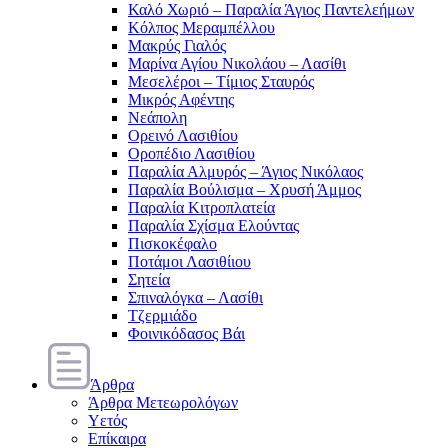
Καλό Χωριό – Παραλία Άγιος Παντελεήμων
Κόλπος Μεραμπέλλου
Μακρύς Γιαλός
Μαρίνα Αγίου Νικολάου – Λασίθι
Μεσελέροι – Τίμιος Σταυρός
Μικρός Αφέντης
Νεάπολη
Ορεινό Λασιθίου
Οροπέδιο Λασιθίου
Παραλία Αλμυρός – Άγιος Νικόλαος
Παραλία Βούλισμα – Χρυσή Άμμος
Παραλία Κιτροπλατεία
Παραλία Σχίσμα Ελούντας
Πισκοκέφαλο
Ποτάμοι Λασιθίιου
Σητεία
Σπιναλόγκα – Λασίθι
Τζερμιάδο
Φοινικόδασος Βάι
Άρθρα
Άρθρα Μετεωρολόγων
Υετός
Επίκαιρα