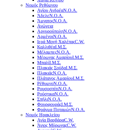
Νομός Ρεθύμνου
Αγίου Ανδρέα
Ν.Ο.Α.
Άδελε
Ν.Ο.Α.
Άμνατος
Ν.Ο.Α.
Ανώγεια
Αργυρούπολη
Ν.Ο.Α.
Αρμένοι
Ν.Ο.Α.
Ιερά Μονή Χαλέπας
C.W.
Καλλιθέα
Ι.Μ.Σ.
Μέλαμπες
Ν.Ο.Α.
Μέρωνας Αμαρίου
Ι.Μ.Σ.
Μπαλί
Ι.Μ.Σ.
Πλακιάς Σούδα
Ι.Μ.Σ.
Πλακιάς
Ν.Ο.Α.
Πλάτανος Αμαρίου
Ι.Μ.Σ.
Ρέθυμνο
Ν.Ο.Α.
Ρουσοσπίτι
Ν.Ο.Α.
Ρούστικα
Ν.Ο.Α.
Σπήλι
Ν.Ο.Α.
Φουρφουράς
Ι.Μ.Σ.
Φράγμα Ποταμών
Ν.Ο.Α.
Νομός Ηρακλείου
Αγία Βαρβάρα
C.W.
Άγιος Μύρωνας
C.W.