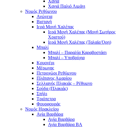
Χανιά
Χανιά Παλιό Λιμάνι
Νομός Ρεθύμνου
Ανώγεια
Βισταγή
Ιερά Μονή Χαλέπας
Ιερά Μονή Χαλέπας (Μονή Σωτήρος
Χριστού)
Ιερά Μονή Χαλέπας (Ταλαία Όρη)
Μπαλί
Μπαλί – Παραλία Καραβοστάσι
Μπαλί – Υποβρύχια
Κρυονέρι
Μέρωνας
Πετροχώρι Ρεθύμνου
Πλάτανος Αμαρίου
Σελλιανός Πλακιάς – Ρέθυμνο
Σούδα (Πλακιάς)
Σπήλι
Τριόπετρα
Φουρφουράς
Νομός Ηρακλείου
Αγία Βαρβάρα
Αγία Βαρβάρα
Αγία Βαρβάρα ΒΑ