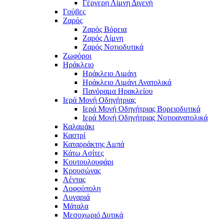
Γέργερη Λίμνη Διγενή
Γούβες
Ζαρός
Ζαρός Βόρεια
Ζαρός Λίμνη
Ζαρός Νοτιοδυτικά
Ζωφόροι
Ηράκλειο
Ηράκλειο Λιμάνι
Ηράκλειο Λιμάνι Ανατολικά
Πανόραμα Ηρακλείου
Ιερά Μονή Οδηγήτριας
Ιερά Μονή Οδηγήτριας Βορειοδυτικά
Ιερά Μονή Οδηγήτριας Νοτιοανατολικά
Καλαμάκι
Καστρί
Καταρράκτης Αμπά
Κάτω Ασίτες
Κουτουλουφάρι
Κρουσώνας
Λέντας
Λοφούπολη
Λυγαριά
Μάταλα
Μεσοχωριό Δυτικά