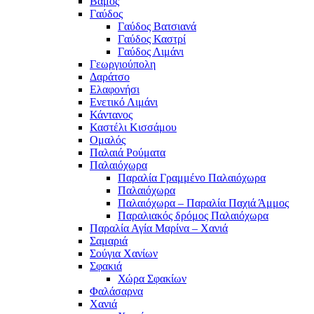
Βάμος
Γαύδος
Γαύδος Βατσιανά
Γαύδος Καστρί
Γαύδος Λιμάνι
Γεωργιούπολη
Δαράτσο
Ελαφονήσι
Ενετικό Λιμάνι
Κάντανος
Καστέλι Κισσάμου
Ομαλός
Παλαιά Ρούματα
Παλαιόχωρα
Παραλία Γραμμένο Παλαιόχωρα
Παλαιόχωρα
Παλαιόχωρα – Παραλία Παχιά Άμμος
Παραλιακός δρόμος Παλαιόχωρα
Παραλία Αγία Μαρίνα – Χανιά
Σαμαριά
Σούγια Χανίων
Σφακιά
Χώρα Σφακίων
Φαλάσαρνα
Χανιά