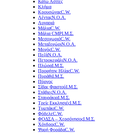
Κάτω Ασίτες
Κλήμα
Κρουσώνας
C.W.
Λέντας
Ν.Ο.Α.
Λυγαριά
Μάλια
C.W.
Μάλια CMP
Ι.Μ.Σ.
Μεσοχωριό
C.W.
Μεταξοχώρι
Ν.Ο.Α.
Μοχός
C.W.
Πεζά
Ν.Ο.Α.
Πετροκεφάλι
Ν.Ο.Α.
Πλώρα
Ι.Μ.Σ.
Προφήτης Ηλίας
C.W.
Πυράθι
Ι.Μ.Σ.
Πύργος
Σίβας Φαιστού
Ι.Μ.Σ.
Στάβιες
Ν.Ο.Α.
Σταυράκια
Ι.Μ.Σ.
Τρείς Εκκλησιές
Ι.Μ.Σ.
Τυμπάκι
C.W.
Φόδελε
C.W.
ΦΟΔΣΑ – Χερσόνησος
Ι.Μ.Σ.
Χόνδρος
C.W.
Ψαρή Φοράδα
C.W.