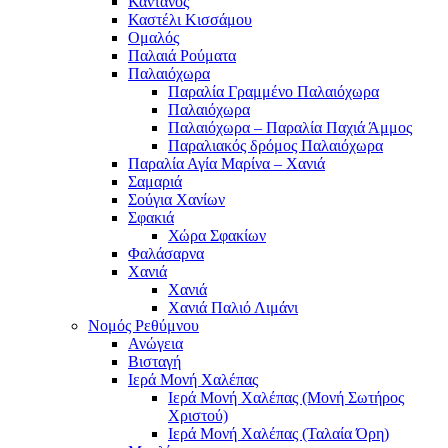
Κάντανος
Καστέλι Κισσάμου
Ομαλός
Παλαιά Ρούματα
Παλαιόχωρα
Παραλία Γραμμένο Παλαιόχωρα
Παλαιόχωρα
Παλαιόχωρα – Παραλία Παχιά Άμμος
Παραλιακός δρόμος Παλαιόχωρα
Παραλία Αγία Μαρίνα – Χανιά
Σαμαριά
Σούγια Χανίων
Σφακιά
Χώρα Σφακίων
Φαλάσαρνα
Χανιά
Χανιά
Χανιά Παλιό Λιμάνι
Νομός Ρεθύμνου
Ανώγεια
Βισταγή
Ιερά Μονή Χαλέπας
Ιερά Μονή Χαλέπας (Μονή Σωτήρος
Χριστού)
Ιερά Μονή Χαλέπας (Ταλαία Όρη)