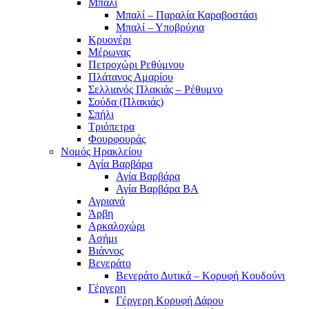
Μπαλί
Μπαλί – Παραλία Καραβοστάσι
Μπαλί – Υποβρύχια
Κρυονέρι
Μέρωνας
Πετροχώρι Ρεθύμνου
Πλάτανος Αμαρίου
Σελλιανός Πλακιάς – Ρέθυμνο
Σούδα (Πλακιάς)
Σπήλι
Τριόπετρα
Φουρφουράς
Νομός Ηρακλείου
Αγία Βαρβάρα
Αγία Βαρβάρα
Αγία Βαρβάρα ΒΑ
Αγριανά
Άρβη
Αρκαλοχώρι
Ασήμι
Βιάννος
Βενεράτο
Βενεράτο Δυτικά – Κορυφή Κουδούνι
Γέργερη
Γέργερη Κορυφή Δάρου