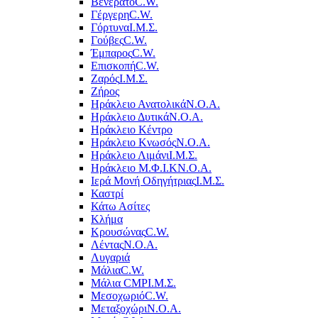
Βενεράτο
C.W.
Γέργερη
C.W.
Γόρτυνα
Ι.Μ.Σ.
Γούβες
C.W.
Έμπαρος
C.W.
Επισκοπή
C.W.
Ζαρός
Ι.Μ.Σ.
Ζήρος
Ηράκλειο Ανατολικά
Ν.Ο.Α.
Ηράκλειο Δυτικά
Ν.Ο.Α.
Ηράκλειο Κέντρο
Ηράκλειο Κνωσός
Ν.Ο.Α.
Ηράκλειο Λιμάνι
Ι.Μ.Σ.
Ηράκλειο Μ.Φ.Ι.Κ
Ν.Ο.Α.
Ιερά Μονή Οδηγήτριας
Ι.Μ.Σ.
Καστρί
Κάτω Ασίτες
Κλήμα
Κρουσώνας
C.W.
Λέντας
Ν.Ο.Α.
Λυγαριά
Μάλια
C.W.
Μάλια CMP
Ι.Μ.Σ.
Μεσοχωριό
C.W.
Μεταξοχώρι
Ν.Ο.Α.