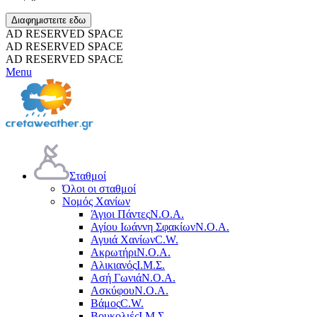
Διαφημιστειτε εδω
AD RESERVED SPACE
AD RESERVED SPACE
AD RESERVED SPACE
Menu
Σταθμοί
Όλοι οι σταθμοί
Νομός Χανίων
Άγιοι Πάντες
Ν.Ο.Α.
Αγίου Ιωάννη Σφακίων
Ν.Ο.Α.
Αγυιά Χανίων
C.W.
Ακρωτήρι
Ν.Ο.Α.
Αλικιανός
Ι.Μ.Σ.
Ασή Γωνιά
Ν.Ο.Α.
Ασκύφου
Ν.Ο.Α.
Βάμος
C.W.
Βουκολιές
Ι.Μ.Σ.