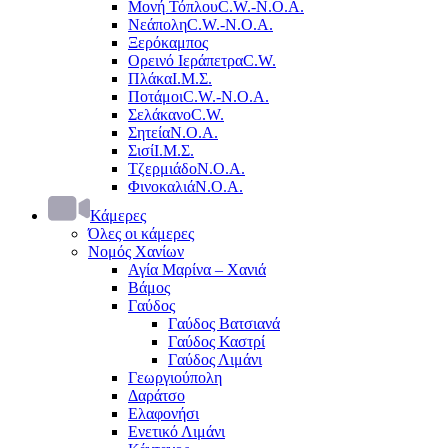
Μονή Τόπλου
C.W.-Ν.Ο.Α.
Νεάπολη
C.W.-Ν.Ο.Α.
Ξερόκαμπος
Ορεινό Ιεράπετρα
C.W.
Πλάκα
Ι.Μ.Σ.
Ποτάμοι
C.W.-Ν.Ο.Α.
Σελάκανο
C.W.
Σητεία
Ν.Ο.Α.
Σισί
Ι.Μ.Σ.
Τζερμιάδο
Ν.Ο.Α.
Φινοκαλιά
Ν.Ο.Α.
Κάμερες
Όλες οι κάμερες
Νομός Χανίων
Αγία Μαρίνα – Χανιά
Βάμος
Γαύδος
Γαύδος Βατσιανά
Γαύδος Καστρί
Γαύδος Λιμάνι
Γεωργιούπολη
Δαράτσο
Ελαφονήσι
Ενετικό Λιμάνι