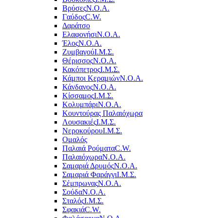
Βρύσες
Ν.Ο.Α.
Γαύδος
C.W.
Δαράτσο
Ελαφονήσι
Ν.Ο.Α.
Έλος
Ν.Ο.Α.
Ζυμβαγού
Ι.Μ.Σ.
Θέρισσος
Ν.Ο.Α.
Κακόπετρος
Ι.Μ.Σ.
Κάμποι Κεραμιών
Ν.Ο.Α.
Κάνδανος
Ν.Ο.Α.
Κίσσαμος
Ι.Μ.Σ.
Κολυμπάρι
Ν.Ο.Α.
Κουντούρας Παλαιόχωρα
Λουσακιές
Ι.Μ.Σ.
Νεροκούρου
Ι.Μ.Σ.
Ομαλός
Παλαιά Ρούματα
C.W.
Παλαιόχωρα
Ν.Ο.Α.
Σαμαριά Δρυμός
Ν.Ο.Α.
Σαμαριά Φαράγγι
Ι.Μ.Σ.
Σέμπρωνας
Ν.Ο.Α.
Σούδα
Ν.Ο.Α.
Σταλός
Ι.Μ.Σ.
Σφακιά
C.W.