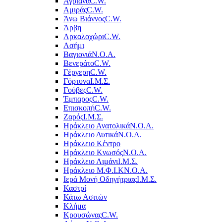
Αγριανά
C.W.
Αμιράς
C.W.
Άνω Βιάννος
C.W.
Άρβη
Αρκαλοχώρι
C.W.
Ασήμι
Βαγιονιά
Ν.Ο.Α.
Βενεράτο
C.W.
Γέργερη
C.W.
Γόρτυνα
Ι.Μ.Σ.
Γούβες
C.W.
Έμπαρος
C.W.
Επισκοπή
C.W.
Ζαρός
Ι.Μ.Σ.
Ηράκλειο Ανατολικά
Ν.Ο.Α.
Ηράκλειο Δυτικά
Ν.Ο.Α.
Ηράκλειο Κέντρο
Ηράκλειο Κνωσός
Ν.Ο.Α.
Ηράκλειο Λιμάνι
Ι.Μ.Σ.
Ηράκλειο Μ.Φ.Ι.Κ
Ν.Ο.Α.
Ιερά Μονή Οδηγήτριας
Ι.Μ.Σ.
Καστρί
Κάτω Ασιτών
Κλήμα
Κρουσώνας
C.W.