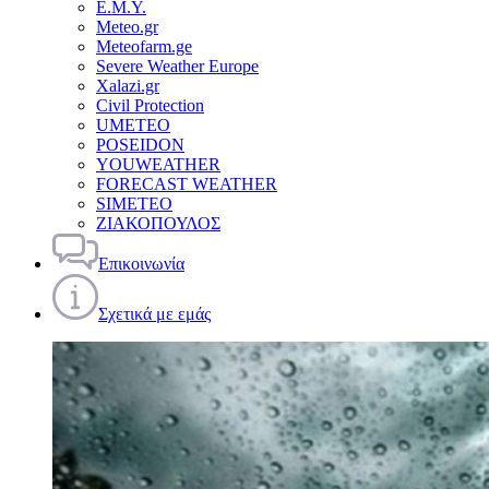
Ε.Μ.Υ.
Meteo.gr
Meteofarm.ge
Severe Weather Europe
Xalazi.gr
Civil Protection
UMETEO
POSEIDON
YOUWEATHER
FORECAST WEATHER
SIMETEO
ΖΙΑΚΟΠΟΥΛΟΣ
Επικοινωνία
Σχετικά με εμάς