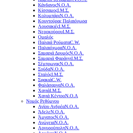
Κάνδανος
Ν.Ο.Α.
Κίσσαμος
Ι.Μ.Σ.
Κολυμπάρι
Ν.Ο.Α.
Κουντούρας Παλαιόχωρα
Λουσακιές
Ι.Μ.Σ.
Νεροκούρου
Ι.Μ.Σ.
Ομαλός
Παλαιά Ρούματα
C.W.
Παλαιόχωρα
Ν.Ο.Α.
Σαμαριά Δρυμός
Ν.Ο.Α.
Σαμαριά Φαράγγι
Ι.Μ.Σ.
Σέμπρωνας
Ν.Ο.Α.
Σούδα
Ν.Ο.Α.
Σταλός
Ι.Μ.Σ.
Σφακιά
C.W.
Φαλάσαρνα
Ν.Ο.Α.
Χανιά
Ι.Μ.Σ.
Χανιά Κέντρο
N.O.A
Νομός Ρεθύμνου
Αγίου Ανδρέα
Ν.Ο.Α.
Άδελε
Ν.Ο.Α.
Άμνατος
Ν.Ο.Α.
Ανώγεια
Ν.Ο.Α.
Αργυρούπολη
Ν.Ο.Α.