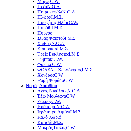
Μοχός
C.W.
Πεζά
Ν.Ο.Α.
Πετροκεφάλι
Ν.Ο.Α.
Πλώρα
Ι.Μ.Σ.
Προφήτης Ηλίας
C.W.
Πυράθι
Ι.Μ.Σ.
Πύργος
Σίβας Φαιστού
Ι.Μ.Σ.
Στάβιες
Ν.Ο.Α.
Σταυράκια
Ι.Μ.Σ.
Τρείς Εκκλησιές
Ι.Μ.Σ.
Τυμπάκι
C.W.
Φόδελε
C.W.
ΦΟΔΣΑ – Χερσόνησος
Ι.Μ.Σ.
Χόνδρος
C.W.
Ψαρή Φοράδα
C.W.
Νομός Λασιθίου
Άγιος Νικόλαος
Ν.Ο.Α.
Έξω Μουλιανά
C.W.
Ζάκρος
C.W.
Ιεράπετρα
Ν.Ο.Α.
Ιεράπετρα Λιμάνι
Ι.Μ.Σ.
Καλό Χωριό
Κριτσά
Ι.Μ.Σ.
Μακρύς Γιαλός
C.W.