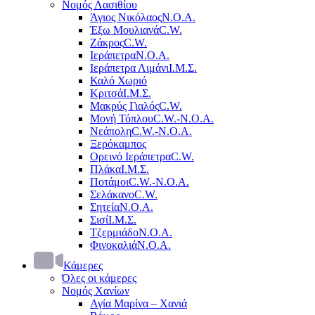
Νομός Λασιθίου
Άγιος Νικόλαος
Ν.Ο.Α.
Έξω Μουλιανά
C.W.
Ζάκρος
C.W.
Ιεράπετρα
Ν.Ο.Α.
Ιεράπετρα Λιμάνι
Ι.Μ.Σ.
Καλό Χωριό
Κριτσά
Ι.Μ.Σ.
Μακρύς Γιαλός
C.W.
Μονή Τόπλου
C.W.-Ν.Ο.Α.
Νεάπολη
C.W.-Ν.Ο.Α.
Ξερόκαμπος
Ορεινό Ιεράπετρα
C.W.
Πλάκα
Ι.Μ.Σ.
Ποτάμοι
C.W.-Ν.Ο.Α.
Σελάκανο
C.W.
Σητεία
Ν.Ο.Α.
Σισί
Ι.Μ.Σ.
Τζερμιάδο
Ν.Ο.Α.
Φινοκαλιά
Ν.Ο.Α.
Κάμερες
Όλες οι κάμερες
Νομός Χανίων
Αγία Μαρίνα – Χανιά