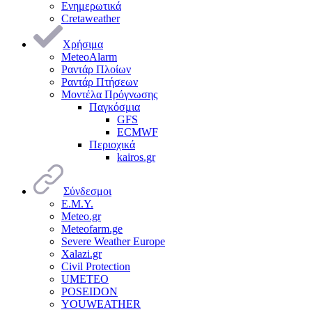
Ενημερωτικά
Cretaweather
Χρήσιμα
MeteoAlarm
Ραντάρ Πλοίων
Ραντάρ Πτήσεων
Μοντέλα Πρόγνωσης
Παγκόσμια
GFS
ECMWF
Περιοχικά
kairos.gr
Σύνδεσμοι
Ε.Μ.Υ.
Meteo.gr
Meteofarm.ge
Severe Weather Europe
Xalazi.gr
Civil Protection
UMETEO
POSEIDON
YOUWEATHER