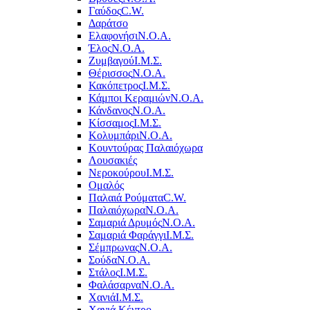
Γαύδος
C.W.
Δαράτσο
Ελαφονήσι
Ν.Ο.Α.
Έλος
Ν.Ο.Α.
Ζυμβαγού
Ι.Μ.Σ.
Θέρισσος
Ν.Ο.Α.
Κακόπετρος
Ι.Μ.Σ.
Κάμποι Κεραμιών
Ν.Ο.Α.
Κάνδανος
Ν.Ο.Α.
Κίσσαμος
Ι.Μ.Σ.
Κολυμπάρι
Ν.Ο.Α.
Κουντούρας Παλαιόχωρα
Λουσακιές
Νεροκούρου
Ι.Μ.Σ.
Ομαλός
Παλαιά Ρούματα
C.W.
Παλαιόχωρα
Ν.Ο.Α.
Σαμαριά Δρυμός
Ν.Ο.Α.
Σαμαριά Φαράγγι
Ι.Μ.Σ.
Σέμπρωνας
Ν.Ο.Α.
Σούδα
Ν.Ο.Α.
Στάλος
Ι.Μ.Σ.
Φαλάσαρνα
Ν.Ο.Α.
Χανιά
Ι.Μ.Σ.
Χανιά Κέντρο