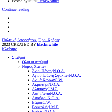
Posted by
CretaWeather
Continue reading
Πολιτική Απορρήτου
|
Όροι Χρήσης
2023 CREATED BY
blacknwhite
Κλείσιμο
Σταθμοί
Όλοι οι σταθμοί
Νομός Χανίων
Άγιοι Πάντες
Ν.Ο.Α.
Αγίου Ιωάννη Σφακίων
Ν.Ο.Α.
Αγυιά Χανίων
C.W.
Ακρωτήρι
Ν.Ο.Α.
Αλικιανός
Ι.Μ.Σ.
Ασή Γωνιά
Ν.Ο.Α.
Ασκύφου
Ν.Ο.Α.
Βάμος
C.W.
Βουκολιές
Ι.Μ.Σ.
Βρύσες
Ν.Ο.Α.