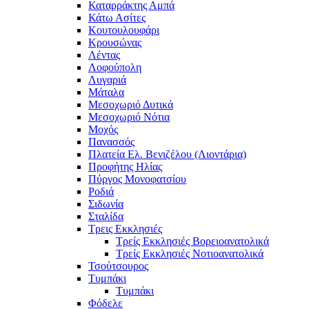
Καταρράκτης Αμπά
Κάτω Ασίτες
Κουτουλουφάρι
Κρουσώνας
Λέντας
Λοφούπολη
Λυγαριά
Μάταλα
Μεσοχωριό Δυτικά
Μεσοχωριό Νότια
Μοχός
Πανασσός
Πλατεία Ελ. Βενιζέλου (Λιοντάρια)
Προφήτης Ηλίας
Πύργος Μονοφατσίου
Ροδιά
Σιδωνία
Σταλίδα
Τρεις Εκκλησιές
Τρείς Εκκλησιές Βορειοανατολικά
Τρείς Εκκλησιές Νοτιοανατολικά
Τσούτσουρος
Τυμπάκι
Τυμπάκι
Φόδελε