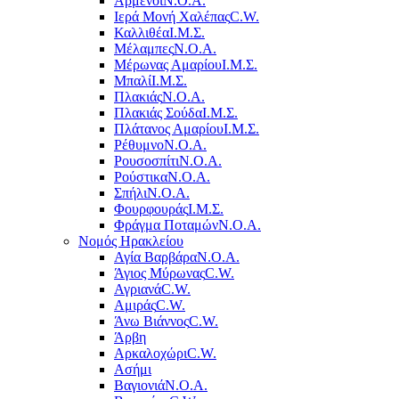
Αρμένοι
Ν.Ο.Α.
Ιερά Μονή Χαλέπας
C.W.
Καλλιθέα
Ι.Μ.Σ.
Μέλαμπες
Ν.Ο.Α.
Μέρωνας Αμαρίου
Ι.Μ.Σ.
Μπαλί
Ι.Μ.Σ.
Πλακιάς
Ν.Ο.Α.
Πλακιάς Σούδα
Ι.Μ.Σ.
Πλάτανος Αμαρίου
Ι.Μ.Σ.
Ρέθυμνο
Ν.Ο.Α.
Ρουσοσπίτι
Ν.Ο.Α.
Ρούστικα
Ν.Ο.Α.
Σπήλι
Ν.Ο.Α.
Φουρφουράς
Ι.Μ.Σ.
Φράγμα Ποταμών
Ν.Ο.Α.
Νομός Ηρακλείου
Αγία Βαρβάρα
Ν.Ο.Α.
Άγιος Μύρωνας
C.W.
Αγριανά
C.W.
Αμιράς
C.W.
Άνω Βιάννος
C.W.
Άρβη
Αρκαλοχώρι
C.W.
Ασήμι
Βαγιονιά
Ν.Ο.Α.