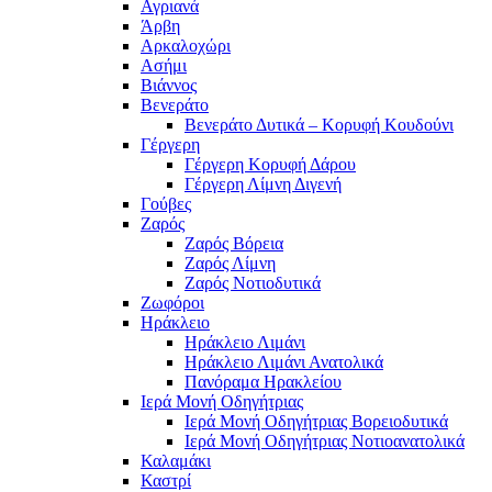
Αγριανά
Άρβη
Αρκαλοχώρι
Ασήμι
Βιάννος
Βενεράτο
Βενεράτο Δυτικά – Κορυφή Κουδούνι
Γέργερη
Γέργερη Κορυφή Δάρου
Γέργερη Λίμνη Διγενή
Γούβες
Ζαρός
Ζαρός Βόρεια
Ζαρός Λίμνη
Ζαρός Νοτιοδυτικά
Ζωφόροι
Ηράκλειο
Ηράκλειο Λιμάνι
Ηράκλειο Λιμάνι Ανατολικά
Πανόραμα Ηρακλείου
Ιερά Μονή Οδηγήτριας
Ιερά Μονή Οδηγήτριας Βορειοδυτικά
Ιερά Μονή Οδηγήτριας Νοτιοανατολικά
Καλαμάκι
Καστρί