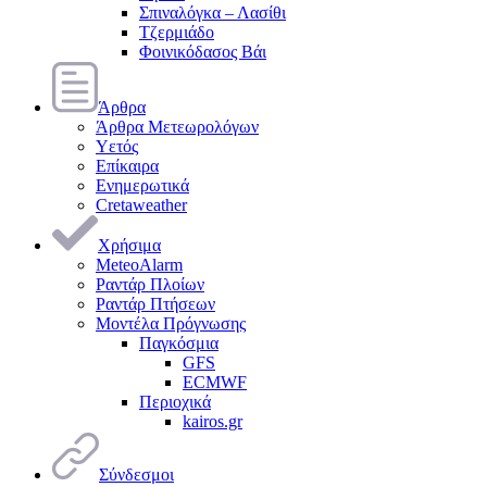
Σπιναλόγκα – Λασίθι
Τζερμιάδο
Φοινικόδασος Βάι
Άρθρα
Άρθρα Μετεωρολόγων
Υετός
Επίκαιρα
Ενημερωτικά
Cretaweather
Χρήσιμα
MeteoAlarm
Ραντάρ Πλοίων
Ραντάρ Πτήσεων
Μοντέλα Πρόγνωσης
Παγκόσμια
GFS
ECMWF
Περιοχικά
kairos.gr
Σύνδεσμοι