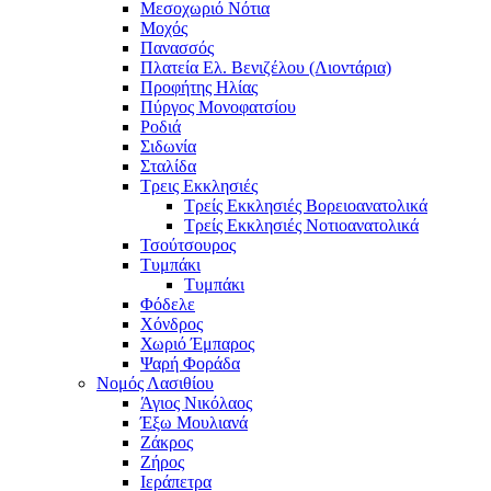
Μεσοχωριό Νότια
Μοχός
Πανασσός
Πλατεία Ελ. Βενιζέλου (Λιοντάρια)
Προφήτης Ηλίας
Πύργος Μονοφατσίου
Ροδιά
Σιδωνία
Σταλίδα
Τρεις Εκκλησιές
Τρείς Εκκλησιές Βορειοανατολικά
Τρείς Εκκλησιές Νοτιοανατολικά
Τσούτσουρος
Τυμπάκι
Τυμπάκι
Φόδελε
Χόνδρος
Χωριό Έμπαρος
Ψαρή Φοράδα
Νομός Λασιθίου
Άγιος Νικόλαος
Έξω Μουλιανά
Ζάκρος
Ζήρος
Ιεράπετρα