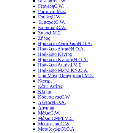
Βενεράτο
C.W.
Γέργερη
C.W.
Γόρτυνα
Ι.Μ.Σ.
Γούβες
C.W.
Έμπαρος
C.W.
Επισκοπή
C.W.
Ζαρός
Ι.Μ.Σ.
Ζήρος
Ηράκλειο Ανατολικά
Ν.Ο.Α.
Ηράκλειο Δυτικά
Ν.Ο.Α.
Ηράκλειο Κέντρο
Ηράκλειο Κνωσός
Ν.Ο.Α.
Ηράκλειο Λιμάνι
Ι.Μ.Σ.
Ηράκλειο Μ.Φ.Ι.Κ
Ν.Ο.Α.
Ιερά Μονή Οδηγήτριας
Ι.Μ.Σ.
Καστρί
Κάτω Ασίτες
Κλήμα
Κρουσώνας
C.W.
Λέντας
Ν.Ο.Α.
Λυγαριά
Μάλια
C.W.
Μάλια CMP
Ι.Μ.Σ.
Μεσοχωριό
C.W.
Μεταξοχώρι
Ν.Ο.Α.