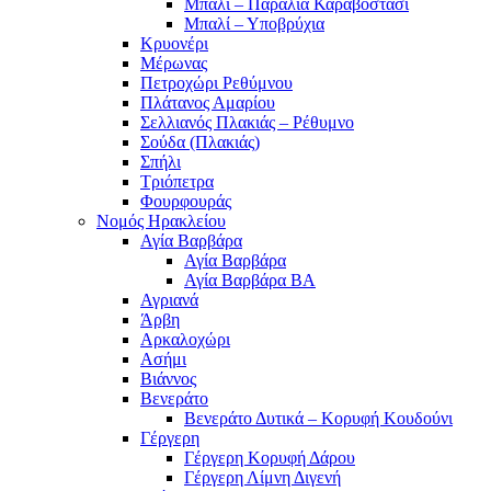
Μπαλί – Παραλία Καραβοστάσι
Μπαλί – Υποβρύχια
Κρυονέρι
Μέρωνας
Πετροχώρι Ρεθύμνου
Πλάτανος Αμαρίου
Σελλιανός Πλακιάς – Ρέθυμνο
Σούδα (Πλακιάς)
Σπήλι
Τριόπετρα
Φουρφουράς
Νομός Ηρακλείου
Αγία Βαρβάρα
Αγία Βαρβάρα
Αγία Βαρβάρα ΒΑ
Αγριανά
Άρβη
Αρκαλοχώρι
Ασήμι
Βιάννος
Βενεράτο
Βενεράτο Δυτικά – Κορυφή Κουδούνι
Γέργερη
Γέργερη Κορυφή Δάρου
Γέργερη Λίμνη Διγενή