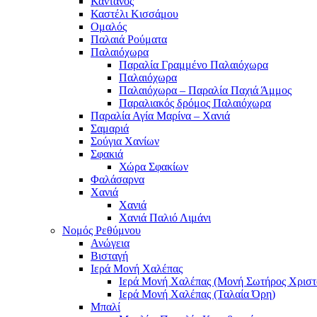
Κάντανος
Καστέλι Κισσάμου
Ομαλός
Παλαιά Ρούματα
Παλαιόχωρα
Παραλία Γραμμένο Παλαιόχωρα
Παλαιόχωρα
Παλαιόχωρα – Παραλία Παχιά Άμμος
Παραλιακός δρόμος Παλαιόχωρα
Παραλία Αγία Μαρίνα – Χανιά
Σαμαριά
Σούγια Χανίων
Σφακιά
Χώρα Σφακίων
Φαλάσαρνα
Χανιά
Χανιά
Χανιά Παλιό Λιμάνι
Νομός Ρεθύμνου
Ανώγεια
Βισταγή
Ιερά Μονή Χαλέπας
Ιερά Μονή Χαλέπας (Μονή Σωτήρος Χριστ
Ιερά Μονή Χαλέπας (Ταλαία Όρη)
Μπαλί