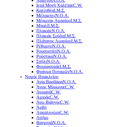
Αρμένοι
Ν.Ο.Α.
Ιερά Μονή Χαλέπας
C.W.
Καλλιθέα
Ι.Μ.Σ.
Μέλαμπες
Ν.Ο.Α.
Μέρωνας Αμαρίου
Ι.Μ.Σ.
Μπαλί
Ι.Μ.Σ.
Πλακιάς
Ν.Ο.Α.
Πλακιάς Σούδα
Ι.Μ.Σ.
Πλάτανος Αμαρίου
Ι.Μ.Σ.
Ρέθυμνο
Ν.Ο.Α.
Ρουσοσπίτι
Ν.Ο.Α.
Ρούστικα
Ν.Ο.Α.
Σπήλι
Ν.Ο.Α.
Φουρφουράς
Ι.Μ.Σ.
Φράγμα Ποταμών
Ν.Ο.Α.
Νομός Ηρακλείου
Αγία Βαρβάρα
Ν.Ο.Α.
Άγιος Μύρωνας
C.W.
Αγριανά
C.W.
Αμιράς
C.W.
Άνω Βιάννος
C.W.
Άρβη
Αρκαλοχώρι
C.W.
Ασήμι
Βαγιονιά
Ν.Ο.Α.