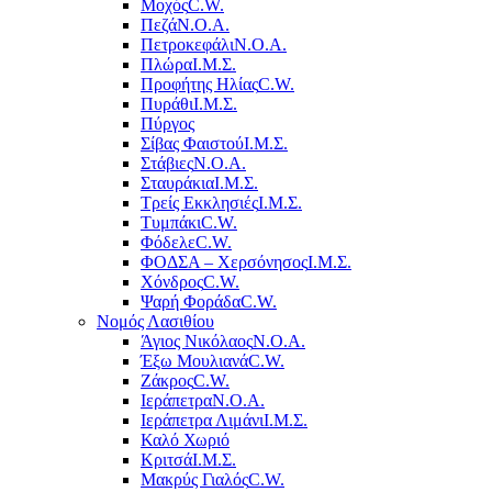
Μοχός
C.W.
Πεζά
Ν.Ο.Α.
Πετροκεφάλι
Ν.Ο.Α.
Πλώρα
Ι.Μ.Σ.
Προφήτης Ηλίας
C.W.
Πυράθι
Ι.Μ.Σ.
Πύργος
Σίβας Φαιστού
Ι.Μ.Σ.
Στάβιες
Ν.Ο.Α.
Σταυράκια
Ι.Μ.Σ.
Τρείς Εκκλησιές
Ι.Μ.Σ.
Τυμπάκι
C.W.
Φόδελε
C.W.
ΦΟΔΣΑ – Χερσόνησος
Ι.Μ.Σ.
Χόνδρος
C.W.
Ψαρή Φοράδα
C.W.
Νομός Λασιθίου
Άγιος Νικόλαος
Ν.Ο.Α.
Έξω Μουλιανά
C.W.
Ζάκρος
C.W.
Ιεράπετρα
Ν.Ο.Α.
Ιεράπετρα Λιμάνι
Ι.Μ.Σ.
Καλό Χωριό
Κριτσά
Ι.Μ.Σ.
Μακρύς Γιαλός
C.W.