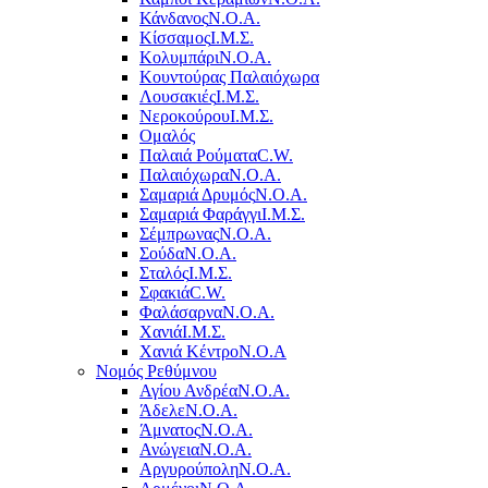
Κάνδανος
Ν.Ο.Α.
Κίσσαμος
Ι.Μ.Σ.
Κολυμπάρι
Ν.Ο.Α.
Κουντούρας Παλαιόχωρα
Λουσακιές
Ι.Μ.Σ.
Νεροκούρου
Ι.Μ.Σ.
Ομαλός
Παλαιά Ρούματα
C.W.
Παλαιόχωρα
Ν.Ο.Α.
Σαμαριά Δρυμός
Ν.Ο.Α.
Σαμαριά Φαράγγι
Ι.Μ.Σ.
Σέμπρωνας
Ν.Ο.Α.
Σούδα
Ν.Ο.Α.
Σταλός
Ι.Μ.Σ.
Σφακιά
C.W.
Φαλάσαρνα
Ν.Ο.Α.
Χανιά
Ι.Μ.Σ.
Χανιά Κέντρο
N.O.A
Νομός Ρεθύμνου
Αγίου Ανδρέα
Ν.Ο.Α.
Άδελε
Ν.Ο.Α.
Άμνατος
Ν.Ο.Α.
Ανώγεια
Ν.Ο.Α.
Αργυρούπολη
Ν.Ο.Α.