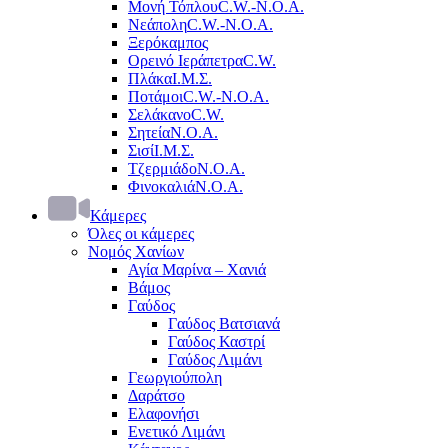
Μονή Τόπλου
C.W.-Ν.Ο.Α.
Νεάπολη
C.W.-Ν.Ο.Α.
Ξερόκαμπος
Ορεινό Ιεράπετρα
C.W.
Πλάκα
Ι.Μ.Σ.
Ποτάμοι
C.W.-Ν.Ο.Α.
Σελάκανο
C.W.
Σητεία
Ν.Ο.Α.
Σισί
Ι.Μ.Σ.
Τζερμιάδο
Ν.Ο.Α.
Φινοκαλιά
Ν.Ο.Α.
Κάμερες
Όλες οι κάμερες
Νομός Χανίων
Αγία Μαρίνα – Χανιά
Βάμος
Γαύδος
Γαύδος Βατσιανά
Γαύδος Καστρί
Γαύδος Λιμάνι
Γεωργιούπολη
Δαράτσο
Ελαφονήσι
Ενετικό Λιμάνι