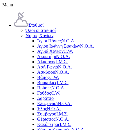
Menu
Σταθμοί
Όλοι οι σταθμοί
Νομός Χανίων
Άγιοι Πάντες
Ν.Ο.Α.
Αγίου Ιωάννη Σφακίων
Ν.Ο.Α.
Αγυιά Χανίων
C.W.
Ακρωτήρι
Ν.Ο.Α.
Αλικιανός
Ι.Μ.Σ.
Ασή Γωνιά
Ν.Ο.Α.
Ασκύφου
Ν.Ο.Α.
Βάμος
C.W.
Βουκολιές
Ι.Μ.Σ.
Βρύσες
Ν.Ο.Α.
Γαύδος
C.W.
Δαράτσο
Ελαφονήσι
Ν.Ο.Α.
Έλος
Ν.Ο.Α.
Ζυμβαγού
Ι.Μ.Σ.
Θέρισσος
Ν.Ο.Α.
Κακόπετρος
Ι.Μ.Σ.
Κάμποι Κεραμιών
Ν.Ο.Α.