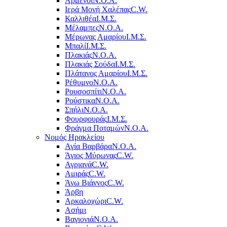
Αρμένοι
Ν.Ο.Α.
Ιερά Μονή Χαλέπας
C.W.
Καλλιθέα
Ι.Μ.Σ.
Μέλαμπες
Ν.Ο.Α.
Μέρωνας Αμαρίου
Ι.Μ.Σ.
Μπαλί
Ι.Μ.Σ.
Πλακιάς
Ν.Ο.Α.
Πλακιάς Σούδα
Ι.Μ.Σ.
Πλάτανος Αμαρίου
Ι.Μ.Σ.
Ρέθυμνο
Ν.Ο.Α.
Ρουσοσπίτι
Ν.Ο.Α.
Ρούστικα
Ν.Ο.Α.
Σπήλι
Ν.Ο.Α.
Φουρφουράς
Ι.Μ.Σ.
Φράγμα Ποταμών
Ν.Ο.Α.
Νομός Ηρακλείου
Αγία Βαρβάρα
Ν.Ο.Α.
Άγιος Μύρωνας
C.W.
Αγριανά
C.W.
Αμιράς
C.W.
Άνω Βιάννος
C.W.
Άρβη
Αρκαλοχώρι
C.W.
Ασήμι
Βαγιονιά
Ν.Ο.Α.