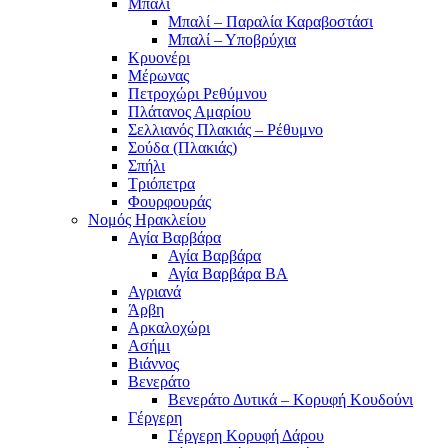
Μπαλί
Μπαλί – Παραλία Καραβοστάσι
Μπαλί – Υποβρύχια
Κρυονέρι
Μέρωνας
Πετροχώρι Ρεθύμνου
Πλάτανος Αμαρίου
Σελλιανός Πλακιάς – Ρέθυμνο
Σούδα (Πλακιάς)
Σπήλι
Τριόπετρα
Φουρφουράς
Νομός Ηρακλείου
Αγία Βαρβάρα
Αγία Βαρβάρα
Αγία Βαρβάρα ΒΑ
Αγριανά
Άρβη
Αρκαλοχώρι
Ασήμι
Βιάννος
Βενεράτο
Βενεράτο Δυτικά – Κορυφή Κουδούνι
Γέργερη
Γέργερη Κορυφή Δάρου