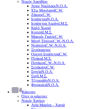
Νομός Λασιθίου
Άγιος Νικόλαος
Ν.Ο.Α.
Έξω Μουλιανά
C.W.
Ζάκρος
C.W.
Ιεράπετρα
Ν.Ο.Α.
Ιεράπετρα Λιμάνι
Ι.Μ.Σ.
Καλό Χωριό
Κριτσά
Ι.Μ.Σ.
Μακρύς Γιαλός
C.W.
Μονή Τόπλου
C.W.-Ν.Ο.Α.
Νεάπολη
C.W.-Ν.Ο.Α.
Ξερόκαμπος
Ορεινό Ιεράπετρα
C.W.
Πλάκα
Ι.Μ.Σ.
Ποτάμοι
C.W.-Ν.Ο.Α.
Σελάκανο
C.W.
Σητεία
Ν.Ο.Α.
Σισί
Ι.Μ.Σ.
Τζερμιάδο
Ν.Ο.Α.
Φινοκαλιά
Ν.Ο.Α.
Κάμερες
Όλες οι κάμερες
Νομός Χανίων
Αγία Μαρίνα – Χανιά