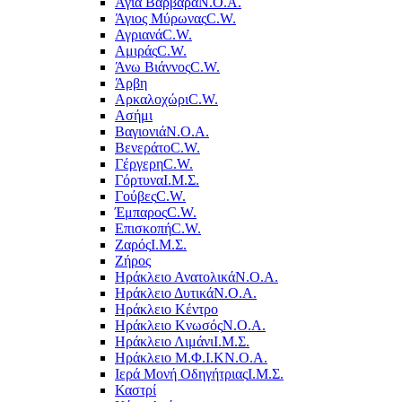
Αγία Βαρβάρα
Ν.Ο.Α.
Άγιος Μύρωνας
C.W.
Αγριανά
C.W.
Αμιράς
C.W.
Άνω Βιάννος
C.W.
Άρβη
Αρκαλοχώρι
C.W.
Ασήμι
Βαγιονιά
Ν.Ο.Α.
Βενεράτο
C.W.
Γέργερη
C.W.
Γόρτυνα
Ι.Μ.Σ.
Γούβες
C.W.
Έμπαρος
C.W.
Επισκοπή
C.W.
Ζαρός
Ι.Μ.Σ.
Ζήρος
Ηράκλειο Ανατολικά
Ν.Ο.Α.
Ηράκλειο Δυτικά
Ν.Ο.Α.
Ηράκλειο Κέντρο
Ηράκλειο Κνωσός
Ν.Ο.Α.
Ηράκλειο Λιμάνι
Ι.Μ.Σ.
Ηράκλειο Μ.Φ.Ι.Κ
Ν.Ο.Α.
Ιερά Μονή Οδηγήτριας
Ι.Μ.Σ.
Καστρί