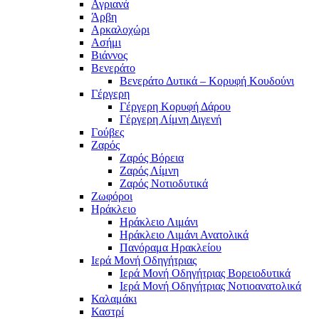
Αγριανά
Άρβη
Αρκαλοχώρι
Ασήμι
Βιάννος
Βενεράτο
Βενεράτο Δυτικά – Κορυφή Κουδούνι
Γέργερη
Γέργερη Κορυφή Δάρου
Γέργερη Λίμνη Διγενή
Γούβες
Ζαρός
Ζαρός Βόρεια
Ζαρός Λίμνη
Ζαρός Νοτιοδυτικά
Ζωφόροι
Ηράκλειο
Ηράκλειο Λιμάνι
Ηράκλειο Λιμάνι Ανατολικά
Πανόραμα Ηρακλείου
Ιερά Μονή Οδηγήτριας
Ιερά Μονή Οδηγήτριας Βορειοδυτικά
Ιερά Μονή Οδηγήτριας Νοτιοανατολικά
Καλαμάκι
Καστρί