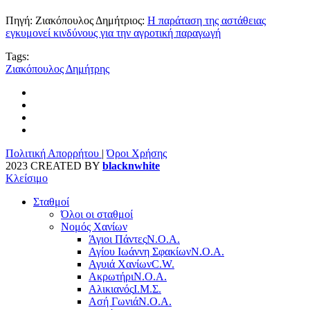
Πηγή: Ζιακόπουλος Δημήτριος:
Η παράταση της αστάθειας
εγκυμονεί κινδύνους για την αγροτική παραγωγή
Tags:
Ζιακόπουλος Δημήτρης
Πολιτική Απορρήτου
|
Όροι Χρήσης
2023 CREATED BY
blacknwhite
Κλείσιμο
Σταθμοί
Όλοι οι σταθμοί
Νομός Χανίων
Άγιοι Πάντες
Ν.Ο.Α.
Αγίου Ιωάννη Σφακίων
Ν.Ο.Α.
Αγυιά Χανίων
C.W.
Ακρωτήρι
Ν.Ο.Α.
Αλικιανός
Ι.Μ.Σ.
Ασή Γωνιά
Ν.Ο.Α.