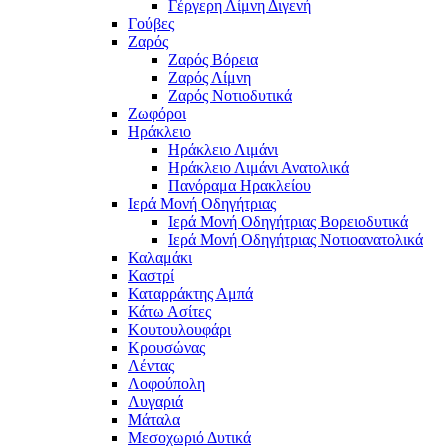
Γέργερη Λίμνη Διγενή
Γούβες
Ζαρός
Ζαρός Βόρεια
Ζαρός Λίμνη
Ζαρός Νοτιοδυτικά
Ζωφόροι
Ηράκλειο
Ηράκλειο Λιμάνι
Ηράκλειο Λιμάνι Ανατολικά
Πανόραμα Ηρακλείου
Ιερά Μονή Οδηγήτριας
Ιερά Μονή Οδηγήτριας Βορειοδυτικά
Ιερά Μονή Οδηγήτριας Νοτιοανατολικά
Καλαμάκι
Καστρί
Καταρράκτης Αμπά
Κάτω Ασίτες
Κουτουλουφάρι
Κρουσώνας
Λέντας
Λοφούπολη
Λυγαριά
Μάταλα
Μεσοχωριό Δυτικά