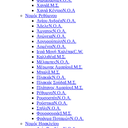
Φαλάσαρνα
Ν.Ο.Α.
Χανιά
Ι.Μ.Σ.
Χανιά Κέντρο
N.O.A
Νομός Ρεθύμνου
Αγίου Ανδρέα
Ν.Ο.Α.
Άδελε
Ν.Ο.Α.
Άμνατος
Ν.Ο.Α.
Ανώγεια
Ν.Ο.Α.
Αργυρούπολη
Ν.Ο.Α.
Αρμένοι
Ν.Ο.Α.
Ιερά Μονή Χαλέπας
C.W.
Καλλιθέα
Ι.Μ.Σ.
Μέλαμπες
Ν.Ο.Α.
Μέρωνας Αμαρίου
Ι.Μ.Σ.
Μπαλί
Ι.Μ.Σ.
Πλακιάς
Ν.Ο.Α.
Πλακιάς Σούδα
Ι.Μ.Σ.
Πλάτανος Αμαρίου
Ι.Μ.Σ.
Ρέθυμνο
Ν.Ο.Α.
Ρουσοσπίτι
Ν.Ο.Α.
Ρούστικα
Ν.Ο.Α.
Σπήλι
Ν.Ο.Α.
Φουρφουράς
Ι.Μ.Σ.
Φράγμα Ποταμών
Ν.Ο.Α.
Νομός Ηρακλείου