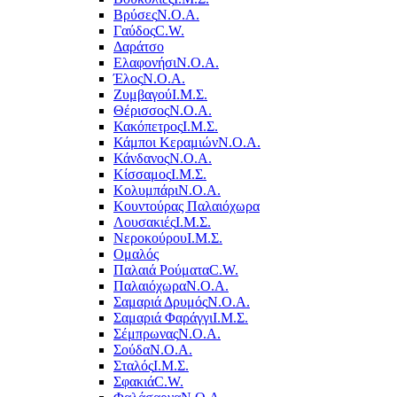
Βρύσες
Ν.Ο.Α.
Γαύδος
C.W.
Δαράτσο
Ελαφονήσι
Ν.Ο.Α.
Έλος
Ν.Ο.Α.
Ζυμβαγού
Ι.Μ.Σ.
Θέρισσος
Ν.Ο.Α.
Κακόπετρος
Ι.Μ.Σ.
Κάμποι Κεραμιών
Ν.Ο.Α.
Κάνδανος
Ν.Ο.Α.
Κίσσαμος
Ι.Μ.Σ.
Κολυμπάρι
Ν.Ο.Α.
Κουντούρας Παλαιόχωρα
Λουσακιές
Ι.Μ.Σ.
Νεροκούρου
Ι.Μ.Σ.
Ομαλός
Παλαιά Ρούματα
C.W.
Παλαιόχωρα
Ν.Ο.Α.
Σαμαριά Δρυμός
Ν.Ο.Α.
Σαμαριά Φαράγγι
Ι.Μ.Σ.
Σέμπρωνας
Ν.Ο.Α.
Σούδα
Ν.Ο.Α.
Σταλός
Ι.Μ.Σ.
Σφακιά
C.W.