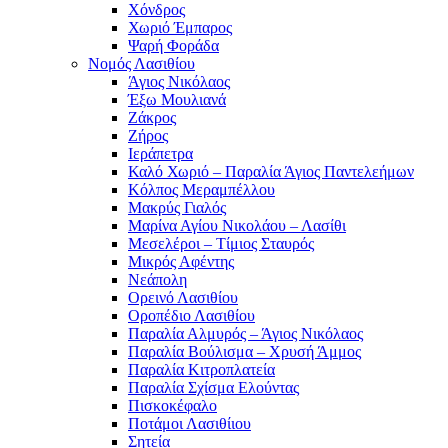
Χόνδρος
Χωριό Έμπαρος
Ψαρή Φοράδα
Νομός Λασιθίου
Άγιος Νικόλαος
Έξω Μουλιανά
Ζάκρος
Ζήρος
Ιεράπετρα
Καλό Χωριό – Παραλία Άγιος Παντελεήμων
Κόλπος Μεραμπέλλου
Μακρύς Γιαλός
Μαρίνα Αγίου Νικολάου – Λασίθι
Μεσελέροι – Τίμιος Σταυρός
Μικρός Αφέντης
Νεάπολη
Ορεινό Λασιθίου
Οροπέδιο Λασιθίου
Παραλία Αλμυρός – Άγιος Νικόλαος
Παραλία Βούλισμα – Χρυσή Άμμος
Παραλία Κιτροπλατεία
Παραλία Σχίσμα Ελούντας
Πισκοκέφαλο
Ποτάμοι Λασιθίιου
Σητεία