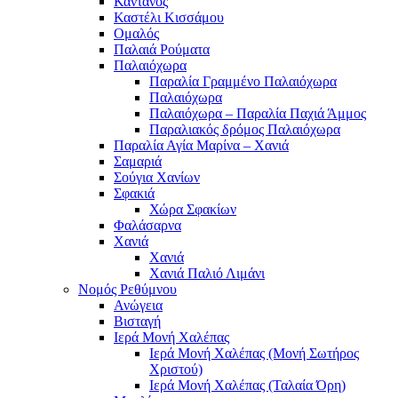
Κάντανος
Καστέλι Κισσάμου
Ομαλός
Παλαιά Ρούματα
Παλαιόχωρα
Παραλία Γραμμένο Παλαιόχωρα
Παλαιόχωρα
Παλαιόχωρα – Παραλία Παχιά Άμμος
Παραλιακός δρόμος Παλαιόχωρα
Παραλία Αγία Μαρίνα – Χανιά
Σαμαριά
Σούγια Χανίων
Σφακιά
Χώρα Σφακίων
Φαλάσαρνα
Χανιά
Χανιά
Χανιά Παλιό Λιμάνι
Νομός Ρεθύμνου
Ανώγεια
Βισταγή
Ιερά Μονή Χαλέπας
Ιερά Μονή Χαλέπας (Μονή Σωτήρος
Χριστού)
Ιερά Μονή Χαλέπας (Ταλαία Όρη)