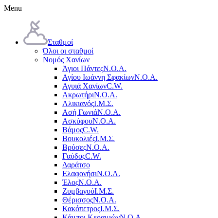
Menu
Σταθμοί
Όλοι οι σταθμοί
Νομός Χανίων
Άγιοι Πάντες
Ν.Ο.Α.
Αγίου Ιωάννη Σφακίων
Ν.Ο.Α.
Αγυιά Χανίων
C.W.
Ακρωτήρι
Ν.Ο.Α.
Αλικιανός
Ι.Μ.Σ.
Ασή Γωνιά
Ν.Ο.Α.
Ασκύφου
Ν.Ο.Α.
Βάμος
C.W.
Βουκολιές
Ι.Μ.Σ.
Βρύσες
Ν.Ο.Α.
Γαύδος
C.W.
Δαράτσο
Ελαφονήσι
Ν.Ο.Α.
Έλος
Ν.Ο.Α.
Ζυμβαγού
Ι.Μ.Σ.
Θέρισσος
Ν.Ο.Α.
Κακόπετρος
Ι.Μ.Σ.
Κάμποι Κεραμιών
Ν.Ο.Α.