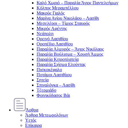
Καλό Χωριό – Παραλία Άγιος Παντελεήμων
Κόλπος Μεραμπέλλου
Μακρύς Γιαλός
Μαρίνα Αγίου Νικολάου – Λασίθι
Μεσελέροι – Τίμιος Σταυρός
Μικρός Αφέντης
Νεάπολη
Ορεινό Λασιθίου
Οροπέδιο Λασιθίου
Παραλία Αλμυρός – Άγιος Νικόλαος
Παραλία Βούλισμα – Χρυσή Άμμος
Παραλία Κιτροπλατεία
Παραλία Σχίσμα Ελούντας
Πισκοκέφαλο
Ποτάμοι Λασιθίιου
Σητεία
Σπιναλόγκα – Λασίθι
Τζερμιάδο
Φοινικόδασος Βάι
Άρθρα
Άρθρα Μετεωρολόγων
Υετός
Επίκαιρα