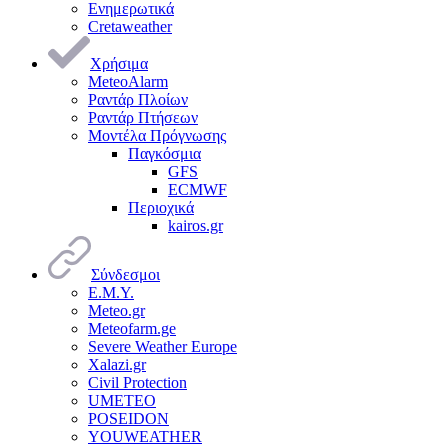
Ενημερωτικά
Cretaweather
Χρήσιμα
MeteoAlarm
Ραντάρ Πλοίων
Ραντάρ Πτήσεων
Μοντέλα Πρόγνωσης
Παγκόσμια
GFS
ECMWF
Περιοχικά
kairos.gr
Σύνδεσμοι
Ε.Μ.Υ.
Meteo.gr
Meteofarm.ge
Severe Weather Europe
Xalazi.gr
Civil Protection
UMETEO
POSEIDON
YOUWEATHER