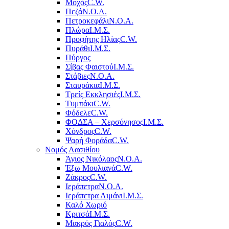
Μοχός
C.W.
Πεζά
Ν.Ο.Α.
Πετροκεφάλι
Ν.Ο.Α.
Πλώρα
Ι.Μ.Σ.
Προφήτης Ηλίας
C.W.
Πυράθι
Ι.Μ.Σ.
Πύργος
Σίβας Φαιστού
Ι.Μ.Σ.
Στάβιες
Ν.Ο.Α.
Σταυράκια
Ι.Μ.Σ.
Τρείς Εκκλησιές
Ι.Μ.Σ.
Τυμπάκι
C.W.
Φόδελε
C.W.
ΦΟΔΣΑ – Χερσόνησος
Ι.Μ.Σ.
Χόνδρος
C.W.
Ψαρή Φοράδα
C.W.
Νομός Λασιθίου
Άγιος Νικόλαος
Ν.Ο.Α.
Έξω Μουλιανά
C.W.
Ζάκρος
C.W.
Ιεράπετρα
Ν.Ο.Α.
Ιεράπετρα Λιμάνι
Ι.Μ.Σ.
Καλό Χωριό
Κριτσά
Ι.Μ.Σ.
Μακρύς Γιαλός
C.W.