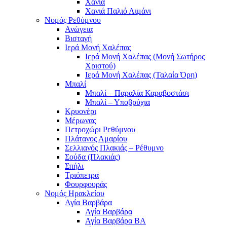
Χανιά
Χανιά Παλιό Λιμάνι
Νομός Ρεθύμνου
Ανώγεια
Βισταγή
Ιερά Μονή Χαλέπας
Ιερά Μονή Χαλέπας (Μονή Σωτήρος
Χριστού)
Ιερά Μονή Χαλέπας (Ταλαία Όρη)
Μπαλί
Μπαλί – Παραλία Καραβοστάσι
Μπαλί – Υποβρύχια
Κρυονέρι
Μέρωνας
Πετροχώρι Ρεθύμνου
Πλάτανος Αμαρίου
Σελλιανός Πλακιάς – Ρέθυμνο
Σούδα (Πλακιάς)
Σπήλι
Τριόπετρα
Φουρφουράς
Νομός Ηρακλείου
Αγία Βαρβάρα
Αγία Βαρβάρα
Αγία Βαρβάρα ΒΑ