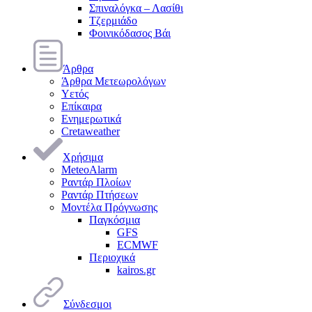
Σπιναλόγκα – Λασίθι
Τζερμιάδο
Φοινικόδασος Βάι
Άρθρα
Άρθρα Μετεωρολόγων
Υετός
Επίκαιρα
Ενημερωτικά
Cretaweather
Χρήσιμα
MeteoAlarm
Ραντάρ Πλοίων
Ραντάρ Πτήσεων
Μοντέλα Πρόγνωσης
Παγκόσμια
GFS
ECMWF
Περιοχικά
kairos.gr
Σύνδεσμοι