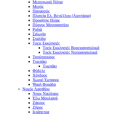
Μεσοχωριό Νότια
Μοχός
Πανασσός
Πλατεία Ελ. Βενιζέλου (Λιοντάρια)
Προφήτης Ηλίας
Πύργος Μονοφατσίου
Ροδιά
Σιδωνία
Σταλίδα
Τρεις Εκκλησιές
Τρείς Εκκλησιές Βορειοανατολικά
Τρείς Εκκλησιές Νοτιοανατολικά
Τσούτσουρος
Τυμπάκι
Τυμπάκι
Φόδελε
Χόνδρος
Χωριό Έμπαρος
Ψαρή Φοράδα
Νομός Λασιθίου
Άγιος Νικόλαος
Έξω Μουλιανά
Ζάκρος
Ζήρος
Ιεράπετρα