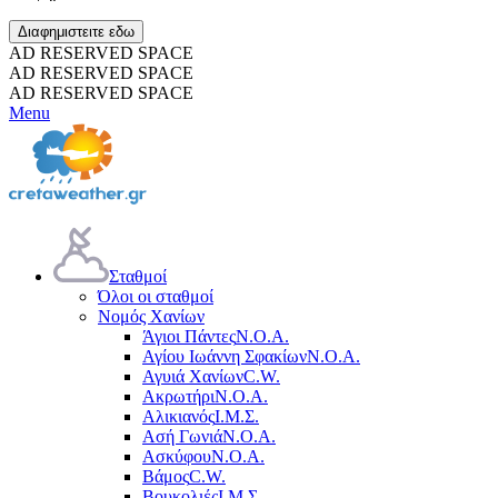
Διαφημιστειτε εδω
AD RESERVED SPACE
AD RESERVED SPACE
AD RESERVED SPACE
Menu
Σταθμοί
Όλοι οι σταθμοί
Νομός Χανίων
Άγιοι Πάντες
Ν.Ο.Α.
Αγίου Ιωάννη Σφακίων
Ν.Ο.Α.
Αγυιά Χανίων
C.W.
Ακρωτήρι
Ν.Ο.Α.
Αλικιανός
Ι.Μ.Σ.
Ασή Γωνιά
Ν.Ο.Α.
Ασκύφου
Ν.Ο.Α.
Βάμος
C.W.
Βουκολιές
Ι.Μ.Σ.