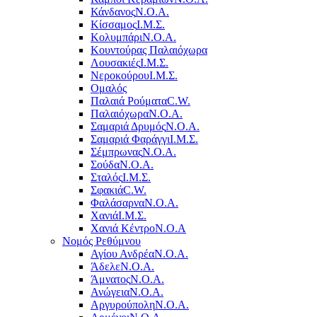
Κάνδανος
Ν.Ο.Α.
Κίσσαμος
Ι.Μ.Σ.
Κολυμπάρι
Ν.Ο.Α.
Κουντούρας Παλαιόχωρα
Λουσακιές
Ι.Μ.Σ.
Νεροκούρου
Ι.Μ.Σ.
Ομαλός
Παλαιά Ρούματα
C.W.
Παλαιόχωρα
Ν.Ο.Α.
Σαμαριά Δρυμός
Ν.Ο.Α.
Σαμαριά Φαράγγι
Ι.Μ.Σ.
Σέμπρωνας
Ν.Ο.Α.
Σούδα
Ν.Ο.Α.
Σταλός
Ι.Μ.Σ.
Σφακιά
C.W.
Φαλάσαρνα
Ν.Ο.Α.
Χανιά
Ι.Μ.Σ.
Χανιά Κέντρο
N.O.A
Νομός Ρεθύμνου
Αγίου Ανδρέα
Ν.Ο.Α.
Άδελε
Ν.Ο.Α.
Άμνατος
Ν.Ο.Α.
Ανώγεια
Ν.Ο.Α.
Αργυρούπολη
Ν.Ο.Α.