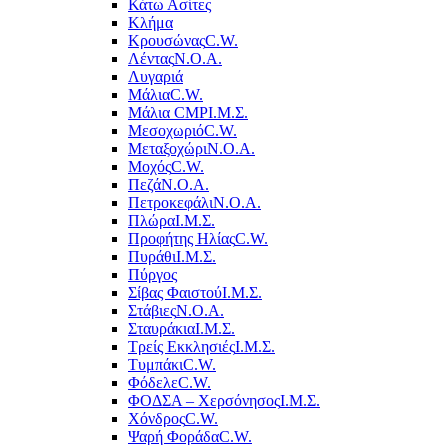
Κάτω Ασίτες
Κλήμα
Κρουσώνας
C.W.
Λέντας
Ν.Ο.Α.
Λυγαριά
Μάλια
C.W.
Μάλια CMP
Ι.Μ.Σ.
Μεσοχωριό
C.W.
Μεταξοχώρι
Ν.Ο.Α.
Μοχός
C.W.
Πεζά
Ν.Ο.Α.
Πετροκεφάλι
Ν.Ο.Α.
Πλώρα
Ι.Μ.Σ.
Προφήτης Ηλίας
C.W.
Πυράθι
Ι.Μ.Σ.
Πύργος
Σίβας Φαιστού
Ι.Μ.Σ.
Στάβιες
Ν.Ο.Α.
Σταυράκια
Ι.Μ.Σ.
Τρείς Εκκλησιές
Ι.Μ.Σ.
Τυμπάκι
C.W.
Φόδελε
C.W.
ΦΟΔΣΑ – Χερσόνησος
Ι.Μ.Σ.
Χόνδρος
C.W.
Ψαρή Φοράδα
C.W.