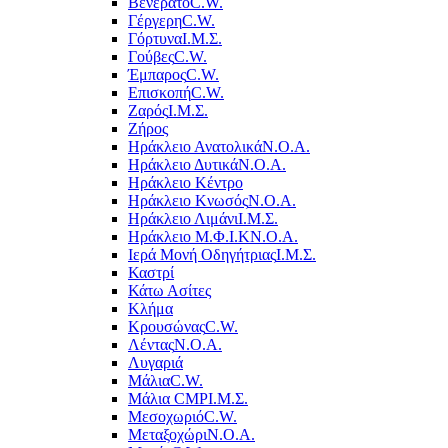
Βενεράτο
C.W.
Γέργερη
C.W.
Γόρτυνα
Ι.Μ.Σ.
Γούβες
C.W.
Έμπαρος
C.W.
Επισκοπή
C.W.
Ζαρός
Ι.Μ.Σ.
Ζήρος
Ηράκλειο Ανατολικά
Ν.Ο.Α.
Ηράκλειο Δυτικά
Ν.Ο.Α.
Ηράκλειο Κέντρο
Ηράκλειο Κνωσός
Ν.Ο.Α.
Ηράκλειο Λιμάνι
Ι.Μ.Σ.
Ηράκλειο Μ.Φ.Ι.Κ
Ν.Ο.Α.
Ιερά Μονή Οδηγήτριας
Ι.Μ.Σ.
Καστρί
Κάτω Ασίτες
Κλήμα
Κρουσώνας
C.W.
Λέντας
Ν.Ο.Α.
Λυγαριά
Μάλια
C.W.
Μάλια CMP
Ι.Μ.Σ.
Μεσοχωριό
C.W.
Μεταξοχώρι
Ν.Ο.Α.