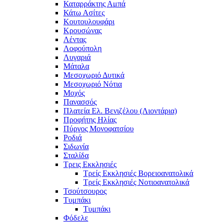
Καταρράκτης Αμπά
Κάτω Ασίτες
Κουτουλουφάρι
Κρουσώνας
Λέντας
Λοφούπολη
Λυγαριά
Μάταλα
Μεσοχωριό Δυτικά
Μεσοχωριό Νότια
Μοχός
Πανασσός
Πλατεία Ελ. Βενιζέλου (Λιοντάρια)
Προφήτης Ηλίας
Πύργος Μονοφατσίου
Ροδιά
Σιδωνία
Σταλίδα
Τρεις Εκκλησιές
Τρείς Εκκλησιές Βορειοανατολικά
Τρείς Εκκλησιές Νοτιοανατολικά
Τσούτσουρος
Τυμπάκι
Τυμπάκι
Φόδελε