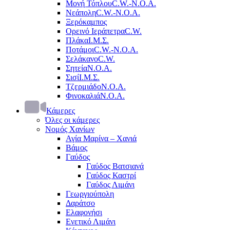
Μονή Τόπλου
C.W.-Ν.Ο.Α.
Νεάπολη
C.W.-Ν.Ο.Α.
Ξερόκαμπος
Ορεινό Ιεράπετρα
C.W.
Πλάκα
Ι.Μ.Σ.
Ποτάμοι
C.W.-Ν.Ο.Α.
Σελάκανο
C.W.
Σητεία
Ν.Ο.Α.
Σισί
Ι.Μ.Σ.
Τζερμιάδο
Ν.Ο.Α.
Φινοκαλιά
Ν.Ο.Α.
Κάμερες
Όλες οι κάμερες
Νομός Χανίων
Αγία Μαρίνα – Χανιά
Βάμος
Γαύδος
Γαύδος Βατσιανά
Γαύδος Καστρί
Γαύδος Λιμάνι
Γεωργιούπολη
Δαράτσο
Ελαφονήσι
Ενετικό Λιμάνι