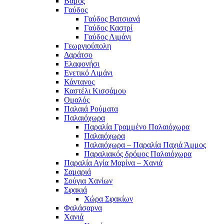
Βάμος
Γαύδος
Γαύδος Βατσιανά
Γαύδος Καστρί
Γαύδος Λιμάνι
Γεωργιούπολη
Δαράτσο
Ελαφονήσι
Ενετικό Λιμάνι
Κάντανος
Καστέλι Κισσάμου
Ομαλός
Παλαιά Ρούματα
Παλαιόχωρα
Παραλία Γραμμένο Παλαιόχωρα
Παλαιόχωρα
Παλαιόχωρα – Παραλία Παχιά Άμμος
Παραλιακός δρόμος Παλαιόχωρα
Παραλία Αγία Μαρίνα – Χανιά
Σαμαριά
Σούγια Χανίων
Σφακιά
Χώρα Σφακίων
Φαλάσαρνα
Χανιά