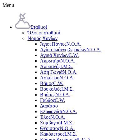
Menu
Σταθμοί
Όλοι οι σταθμοί
Νομός Χανίων
Άγιοι Πάντες
Ν.Ο.Α.
Αγίου Ιωάννη Σφακίων
Ν.Ο.Α.
Αγυιά Χανίων
C.W.
Ακρωτήρι
Ν.Ο.Α.
Αλικιανός
Ι.Μ.Σ.
Ασή Γωνιά
Ν.Ο.Α.
Ασκύφου
Ν.Ο.Α.
Βάμος
C.W.
Βουκολιές
Ι.Μ.Σ.
Βρύσες
Ν.Ο.Α.
Γαύδος
C.W.
Δαράτσο
Ελαφονήσι
Ν.Ο.Α.
Έλος
Ν.Ο.Α.
Ζυμβαγού
Ι.Μ.Σ.
Θέρισσος
Ν.Ο.Α.
Κακόπετρος
Ι.Μ.Σ.
Κάμποι Κεραμιών
Ν.Ο.Α.