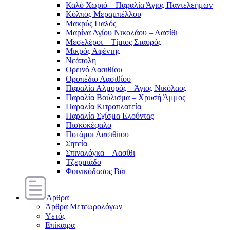
Καλό Χωριό – Παραλία Άγιος Παντελεήμων
Κόλπος Μεραμπέλλου
Μακρύς Γιαλός
Μαρίνα Αγίου Νικολάου – Λασίθι
Μεσελέροι – Τίμιος Σταυρός
Μικρός Αφέντης
Νεάπολη
Ορεινό Λασιθίου
Οροπέδιο Λασιθίου
Παραλία Αλμυρός – Άγιος Νικόλαος
Παραλία Βούλισμα – Χρυσή Άμμος
Παραλία Κιτροπλατεία
Παραλία Σχίσμα Ελούντας
Πισκοκέφαλο
Ποτάμοι Λασιθίιου
Σητεία
Σπιναλόγκα – Λασίθι
Τζερμιάδο
Φοινικόδασος Βάι
Άρθρα
Άρθρα Μετεωρολόγων
Υετός
Επίκαιρα