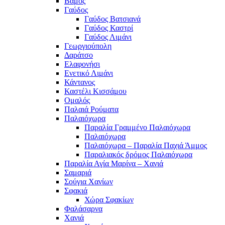
Βάμος
Γαύδος
Γαύδος Βατσιανά
Γαύδος Καστρί
Γαύδος Λιμάνι
Γεωργιούπολη
Δαράτσο
Ελαφονήσι
Ενετικό Λιμάνι
Κάντανος
Καστέλι Κισσάμου
Ομαλός
Παλαιά Ρούματα
Παλαιόχωρα
Παραλία Γραμμένο Παλαιόχωρα
Παλαιόχωρα
Παλαιόχωρα – Παραλία Παχιά Άμμος
Παραλιακός δρόμος Παλαιόχωρα
Παραλία Αγία Μαρίνα – Χανιά
Σαμαριά
Σούγια Χανίων
Σφακιά
Χώρα Σφακίων
Φαλάσαρνα
Χανιά