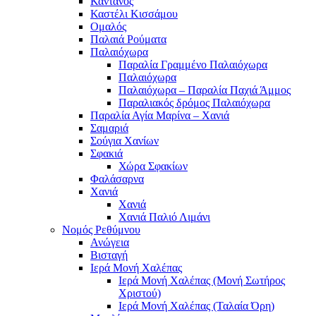
Κάντανος
Καστέλι Κισσάμου
Ομαλός
Παλαιά Ρούματα
Παλαιόχωρα
Παραλία Γραμμένο Παλαιόχωρα
Παλαιόχωρα
Παλαιόχωρα – Παραλία Παχιά Άμμος
Παραλιακός δρόμος Παλαιόχωρα
Παραλία Αγία Μαρίνα – Χανιά
Σαμαριά
Σούγια Χανίων
Σφακιά
Χώρα Σφακίων
Φαλάσαρνα
Χανιά
Χανιά
Χανιά Παλιό Λιμάνι
Νομός Ρεθύμνου
Ανώγεια
Βισταγή
Ιερά Μονή Χαλέπας
Ιερά Μονή Χαλέπας (Μονή Σωτήρος
Χριστού)
Ιερά Μονή Χαλέπας (Ταλαία Όρη)