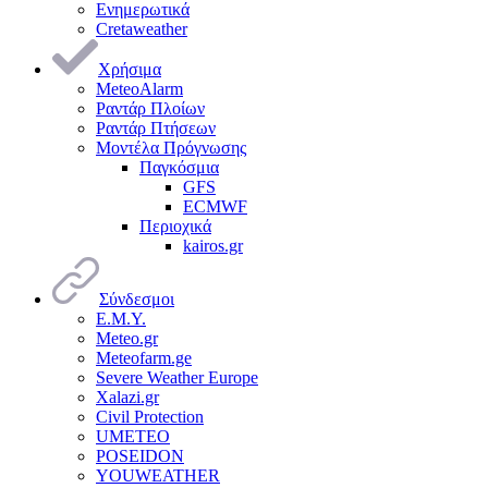
Ενημερωτικά
Cretaweather
Χρήσιμα
MeteoAlarm
Ραντάρ Πλοίων
Ραντάρ Πτήσεων
Μοντέλα Πρόγνωσης
Παγκόσμια
GFS
ECMWF
Περιοχικά
kairos.gr
Σύνδεσμοι
Ε.Μ.Υ.
Meteo.gr
Meteofarm.ge
Severe Weather Europe
Xalazi.gr
Civil Protection
UMETEO
POSEIDON
YOUWEATHER