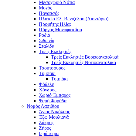
Μεσοχωριό Νότια
Μοχός
Πανασσός
Πλατεία Ελ. Βενιζέλου (Λιοντάρια)
Προφήτης Ηλίας
Πύργος Μονοφατσίου
Ροδιά
Σιδωνία
Σταλίδα
Τρεις Εκκλησιές
Τρείς Εκκλησιές Βορειοανατολικά
Τρείς Εκκλησιές Νοτιοανατολικά
Τσούτσουρος
Τυμπάκι
Τυμπάκι
Φόδελε
Χόνδρος
Χωριό Έμπαρος
Ψαρή Φοράδα
Νομός Λασιθίου
Άγιος Νικόλαος
Έξω Μουλιανά
Ζάκρος
Ζήρος
Ιεράπετρα