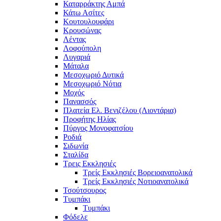
Καταρράκτης Αμπά
Κάτω Ασίτες
Κουτουλουφάρι
Κρουσώνας
Λέντας
Λοφούπολη
Λυγαριά
Μάταλα
Μεσοχωριό Δυτικά
Μεσοχωριό Νότια
Μοχός
Πανασσός
Πλατεία Ελ. Βενιζέλου (Λιοντάρια)
Προφήτης Ηλίας
Πύργος Μονοφατσίου
Ροδιά
Σιδωνία
Σταλίδα
Τρεις Εκκλησιές
Τρείς Εκκλησιές Βορειοανατολικά
Τρείς Εκκλησιές Νοτιοανατολικά
Τσούτσουρος
Τυμπάκι
Τυμπάκι
Φόδελε