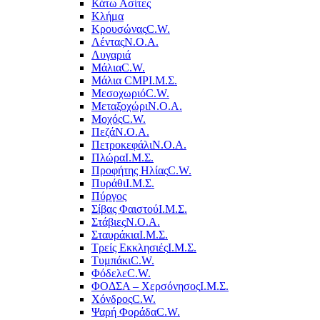
Κάτω Ασίτες
Κλήμα
Κρουσώνας
C.W.
Λέντας
Ν.Ο.Α.
Λυγαριά
Μάλια
C.W.
Μάλια CMP
Ι.Μ.Σ.
Μεσοχωριό
C.W.
Μεταξοχώρι
Ν.Ο.Α.
Μοχός
C.W.
Πεζά
Ν.Ο.Α.
Πετροκεφάλι
Ν.Ο.Α.
Πλώρα
Ι.Μ.Σ.
Προφήτης Ηλίας
C.W.
Πυράθι
Ι.Μ.Σ.
Πύργος
Σίβας Φαιστού
Ι.Μ.Σ.
Στάβιες
Ν.Ο.Α.
Σταυράκια
Ι.Μ.Σ.
Τρείς Εκκλησιές
Ι.Μ.Σ.
Τυμπάκι
C.W.
Φόδελε
C.W.
ΦΟΔΣΑ – Χερσόνησος
Ι.Μ.Σ.
Χόνδρος
C.W.
Ψαρή Φοράδα
C.W.