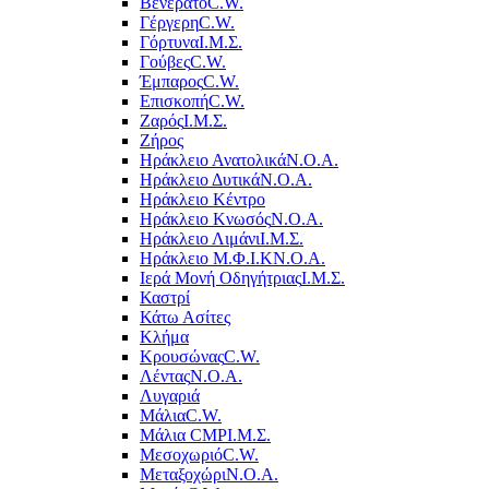
Βενεράτο
C.W.
Γέργερη
C.W.
Γόρτυνα
Ι.Μ.Σ.
Γούβες
C.W.
Έμπαρος
C.W.
Επισκοπή
C.W.
Ζαρός
Ι.Μ.Σ.
Ζήρος
Ηράκλειο Ανατολικά
Ν.Ο.Α.
Ηράκλειο Δυτικά
Ν.Ο.Α.
Ηράκλειο Κέντρο
Ηράκλειο Κνωσός
Ν.Ο.Α.
Ηράκλειο Λιμάνι
Ι.Μ.Σ.
Ηράκλειο Μ.Φ.Ι.Κ
Ν.Ο.Α.
Ιερά Μονή Οδηγήτριας
Ι.Μ.Σ.
Καστρί
Κάτω Ασίτες
Κλήμα
Κρουσώνας
C.W.
Λέντας
Ν.Ο.Α.
Λυγαριά
Μάλια
C.W.
Μάλια CMP
Ι.Μ.Σ.
Μεσοχωριό
C.W.
Μεταξοχώρι
Ν.Ο.Α.