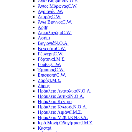
Αγία Βαρβάρα
Ν.Ο.Α.
Άγιος Μύρωνας
C.W.
Αγριανά
C.W.
Αμιράς
C.W.
Άνω Βιάννος
C.W.
Άρβη
Αρκαλοχώρι
C.W.
Ασήμι
Βαγιονιά
Ν.Ο.Α.
Βενεράτο
C.W.
Γέργερη
C.W.
Γόρτυνα
Ι.Μ.Σ.
Γούβες
C.W.
Έμπαρος
C.W.
Επισκοπή
C.W.
Ζαρός
Ι.Μ.Σ.
Ζήρος
Ηράκλειο Ανατολικά
Ν.Ο.Α.
Ηράκλειο Δυτικά
Ν.Ο.Α.
Ηράκλειο Κέντρο
Ηράκλειο Κνωσός
Ν.Ο.Α.
Ηράκλειο Λιμάνι
Ι.Μ.Σ.
Ηράκλειο Μ.Φ.Ι.Κ
Ν.Ο.Α.
Ιερά Μονή Οδηγήτριας
Ι.Μ.Σ.
Καστρί