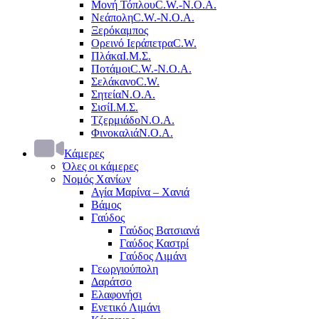
Μονή Τόπλου
C.W.-Ν.Ο.Α.
Νεάπολη
C.W.-Ν.Ο.Α.
Ξερόκαμπος
Ορεινό Ιεράπετρα
C.W.
Πλάκα
Ι.Μ.Σ.
Ποτάμοι
C.W.-Ν.Ο.Α.
Σελάκανο
C.W.
Σητεία
Ν.Ο.Α.
Σισί
Ι.Μ.Σ.
Τζερμιάδο
Ν.Ο.Α.
Φινοκαλιά
Ν.Ο.Α.
Κάμερες
Όλες οι κάμερες
Νομός Χανίων
Αγία Μαρίνα – Χανιά
Βάμος
Γαύδος
Γαύδος Βατσιανά
Γαύδος Καστρί
Γαύδος Λιμάνι
Γεωργιούπολη
Δαράτσο
Ελαφονήσι
Ενετικό Λιμάνι