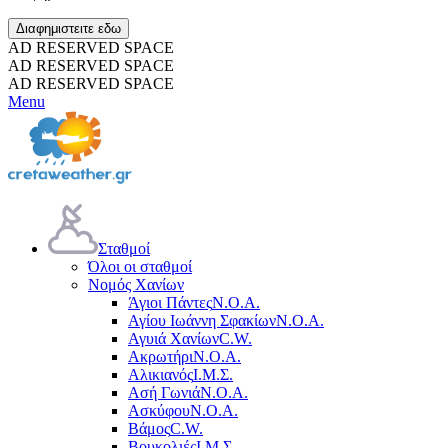
Διαφημιστειτε εδω
AD RESERVED SPACE
AD RESERVED SPACE
AD RESERVED SPACE
Menu
Σταθμοί
Όλοι οι σταθμοί
Νομός Χανίων
Άγιοι Πάντες
Ν.Ο.Α.
Αγίου Ιωάννη Σφακίων
Ν.Ο.Α.
Αγυιά Χανίων
C.W.
Ακρωτήρι
Ν.Ο.Α.
Αλικιανός
Ι.Μ.Σ.
Ασή Γωνιά
Ν.Ο.Α.
Ασκύφου
Ν.Ο.Α.
Βάμος
C.W.
Βουκολιές
Ι.Μ.Σ.