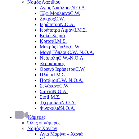
Νομός Λασιθίου
Άγιος Νικόλαος
Ν.Ο.Α.
Έξω Μουλιανά
C.W.
Ζάκρος
C.W.
Ιεράπετρα
Ν.Ο.Α.
Ιεράπετρα Λιμάνι
Ι.Μ.Σ.
Καλό Χωριό
Κριτσά
Ι.Μ.Σ.
Μακρύς Γιαλός
C.W.
Μονή Τόπλου
C.W.-Ν.Ο.Α.
Νεάπολη
C.W.-Ν.Ο.Α.
Ξερόκαμπος
Ορεινό Ιεράπετρα
C.W.
Πλάκα
Ι.Μ.Σ.
Ποτάμοι
C.W.-Ν.Ο.Α.
Σελάκανο
C.W.
Σητεία
Ν.Ο.Α.
Σισί
Ι.Μ.Σ.
Τζερμιάδο
Ν.Ο.Α.
Φινοκαλιά
Ν.Ο.Α.
Κάμερες
Όλες οι κάμερες
Νομός Χανίων
Αγία Μαρίνα – Χανιά