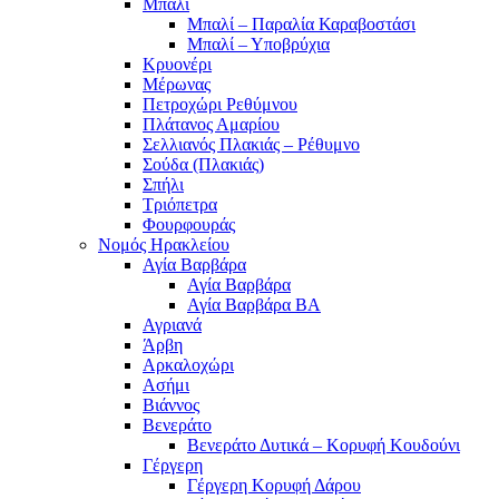
Μπαλί
Μπαλί – Παραλία Καραβοστάσι
Μπαλί – Υποβρύχια
Κρυονέρι
Μέρωνας
Πετροχώρι Ρεθύμνου
Πλάτανος Αμαρίου
Σελλιανός Πλακιάς – Ρέθυμνο
Σούδα (Πλακιάς)
Σπήλι
Τριόπετρα
Φουρφουράς
Νομός Ηρακλείου
Αγία Βαρβάρα
Αγία Βαρβάρα
Αγία Βαρβάρα ΒΑ
Αγριανά
Άρβη
Αρκαλοχώρι
Ασήμι
Βιάννος
Βενεράτο
Βενεράτο Δυτικά – Κορυφή Κουδούνι
Γέργερη
Γέργερη Κορυφή Δάρου