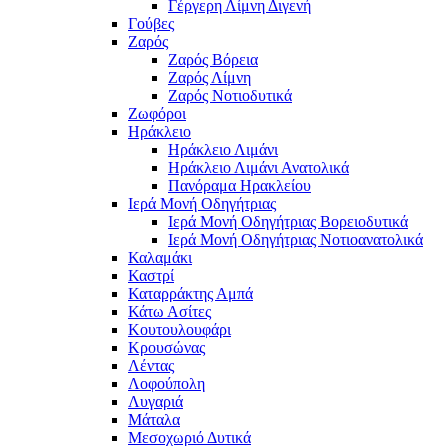
Γέργερη Λίμνη Διγενή
Γούβες
Ζαρός
Ζαρός Βόρεια
Ζαρός Λίμνη
Ζαρός Νοτιοδυτικά
Ζωφόροι
Ηράκλειο
Ηράκλειο Λιμάνι
Ηράκλειο Λιμάνι Ανατολικά
Πανόραμα Ηρακλείου
Ιερά Μονή Οδηγήτριας
Ιερά Μονή Οδηγήτριας Βορειοδυτικά
Ιερά Μονή Οδηγήτριας Νοτιοανατολικά
Καλαμάκι
Καστρί
Καταρράκτης Αμπά
Κάτω Ασίτες
Κουτουλουφάρι
Κρουσώνας
Λέντας
Λοφούπολη
Λυγαριά
Μάταλα
Μεσοχωριό Δυτικά