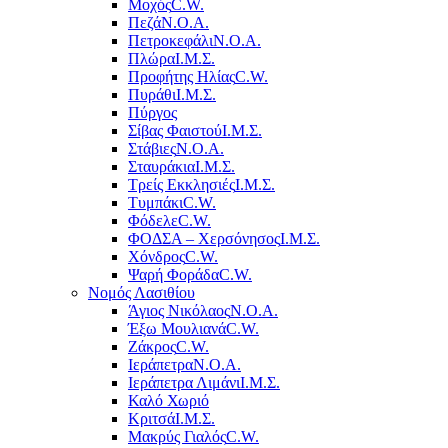
Μοχός
C.W.
Πεζά
Ν.Ο.Α.
Πετροκεφάλι
Ν.Ο.Α.
Πλώρα
Ι.Μ.Σ.
Προφήτης Ηλίας
C.W.
Πυράθι
Ι.Μ.Σ.
Πύργος
Σίβας Φαιστού
Ι.Μ.Σ.
Στάβιες
Ν.Ο.Α.
Σταυράκια
Ι.Μ.Σ.
Τρείς Εκκλησιές
Ι.Μ.Σ.
Τυμπάκι
C.W.
Φόδελε
C.W.
ΦΟΔΣΑ – Χερσόνησος
Ι.Μ.Σ.
Χόνδρος
C.W.
Ψαρή Φοράδα
C.W.
Νομός Λασιθίου
Άγιος Νικόλαος
Ν.Ο.Α.
Έξω Μουλιανά
C.W.
Ζάκρος
C.W.
Ιεράπετρα
Ν.Ο.Α.
Ιεράπετρα Λιμάνι
Ι.Μ.Σ.
Καλό Χωριό
Κριτσά
Ι.Μ.Σ.
Μακρύς Γιαλός
C.W.