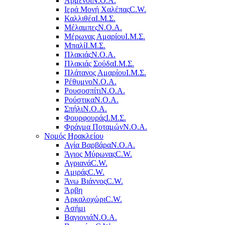
Αρμένοι
Ν.Ο.Α.
Ιερά Μονή Χαλέπας
C.W.
Καλλιθέα
Ι.Μ.Σ.
Μέλαμπες
Ν.Ο.Α.
Μέρωνας Αμαρίου
Ι.Μ.Σ.
Μπαλί
Ι.Μ.Σ.
Πλακιάς
Ν.Ο.Α.
Πλακιάς Σούδα
Ι.Μ.Σ.
Πλάτανος Αμαρίου
Ι.Μ.Σ.
Ρέθυμνο
Ν.Ο.Α.
Ρουσοσπίτι
Ν.Ο.Α.
Ρούστικα
Ν.Ο.Α.
Σπήλι
Ν.Ο.Α.
Φουρφουράς
Ι.Μ.Σ.
Φράγμα Ποταμών
Ν.Ο.Α.
Νομός Ηρακλείου
Αγία Βαρβάρα
Ν.Ο.Α.
Άγιος Μύρωνας
C.W.
Αγριανά
C.W.
Αμιράς
C.W.
Άνω Βιάννος
C.W.
Άρβη
Αρκαλοχώρι
C.W.
Ασήμι
Βαγιονιά
Ν.Ο.Α.