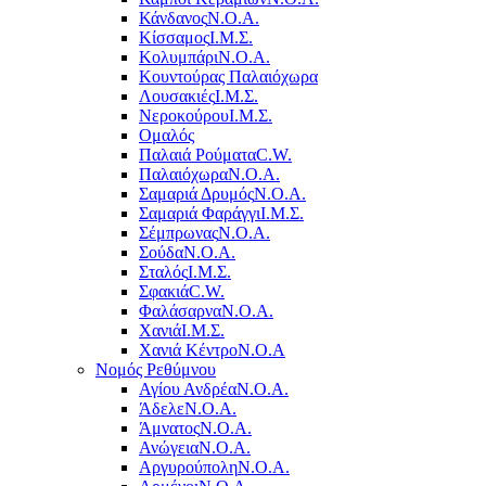
Κάνδανος
Ν.Ο.Α.
Κίσσαμος
Ι.Μ.Σ.
Κολυμπάρι
Ν.Ο.Α.
Κουντούρας Παλαιόχωρα
Λουσακιές
Ι.Μ.Σ.
Νεροκούρου
Ι.Μ.Σ.
Ομαλός
Παλαιά Ρούματα
C.W.
Παλαιόχωρα
Ν.Ο.Α.
Σαμαριά Δρυμός
Ν.Ο.Α.
Σαμαριά Φαράγγι
Ι.Μ.Σ.
Σέμπρωνας
Ν.Ο.Α.
Σούδα
Ν.Ο.Α.
Σταλός
Ι.Μ.Σ.
Σφακιά
C.W.
Φαλάσαρνα
Ν.Ο.Α.
Χανιά
Ι.Μ.Σ.
Χανιά Κέντρο
N.O.A
Νομός Ρεθύμνου
Αγίου Ανδρέα
Ν.Ο.Α.
Άδελε
Ν.Ο.Α.
Άμνατος
Ν.Ο.Α.
Ανώγεια
Ν.Ο.Α.
Αργυρούπολη
Ν.Ο.Α.