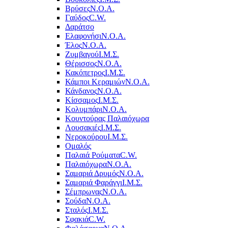
Βρύσες
Ν.Ο.Α.
Γαύδος
C.W.
Δαράτσο
Ελαφονήσι
Ν.Ο.Α.
Έλος
Ν.Ο.Α.
Ζυμβαγού
Ι.Μ.Σ.
Θέρισσος
Ν.Ο.Α.
Κακόπετρος
Ι.Μ.Σ.
Κάμποι Κεραμιών
Ν.Ο.Α.
Κάνδανος
Ν.Ο.Α.
Κίσσαμος
Ι.Μ.Σ.
Κολυμπάρι
Ν.Ο.Α.
Κουντούρας Παλαιόχωρα
Λουσακιές
Ι.Μ.Σ.
Νεροκούρου
Ι.Μ.Σ.
Ομαλός
Παλαιά Ρούματα
C.W.
Παλαιόχωρα
Ν.Ο.Α.
Σαμαριά Δρυμός
Ν.Ο.Α.
Σαμαριά Φαράγγι
Ι.Μ.Σ.
Σέμπρωνας
Ν.Ο.Α.
Σούδα
Ν.Ο.Α.
Σταλός
Ι.Μ.Σ.
Σφακιά
C.W.