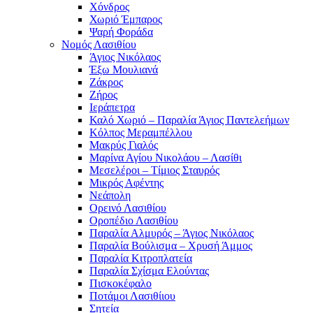
Χόνδρος
Χωριό Έμπαρος
Ψαρή Φοράδα
Νομός Λασιθίου
Άγιος Νικόλαος
Έξω Μουλιανά
Ζάκρος
Ζήρος
Ιεράπετρα
Καλό Χωριό – Παραλία Άγιος Παντελεήμων
Κόλπος Μεραμπέλλου
Μακρύς Γιαλός
Μαρίνα Αγίου Νικολάου – Λασίθι
Μεσελέροι – Τίμιος Σταυρός
Μικρός Αφέντης
Νεάπολη
Ορεινό Λασιθίου
Οροπέδιο Λασιθίου
Παραλία Αλμυρός – Άγιος Νικόλαος
Παραλία Βούλισμα – Χρυσή Άμμος
Παραλία Κιτροπλατεία
Παραλία Σχίσμα Ελούντας
Πισκοκέφαλο
Ποτάμοι Λασιθίιου
Σητεία