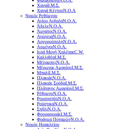
Φαλάσαρνα
Ν.Ο.Α.
Χανιά
Ι.Μ.Σ.
Χανιά Κέντρο
N.O.A
Νομός Ρεθύμνου
Αγίου Ανδρέα
Ν.Ο.Α.
Άδελε
Ν.Ο.Α.
Άμνατος
Ν.Ο.Α.
Ανώγεια
Ν.Ο.Α.
Αργυρούπολη
Ν.Ο.Α.
Αρμένοι
Ν.Ο.Α.
Ιερά Μονή Χαλέπας
C.W.
Καλλιθέα
Ι.Μ.Σ.
Μέλαμπες
Ν.Ο.Α.
Μέρωνας Αμαρίου
Ι.Μ.Σ.
Μπαλί
Ι.Μ.Σ.
Πλακιάς
Ν.Ο.Α.
Πλακιάς Σούδα
Ι.Μ.Σ.
Πλάτανος Αμαρίου
Ι.Μ.Σ.
Ρέθυμνο
Ν.Ο.Α.
Ρουσοσπίτι
Ν.Ο.Α.
Ρούστικα
Ν.Ο.Α.
Σπήλι
Ν.Ο.Α.
Φουρφουράς
Ι.Μ.Σ.
Φράγμα Ποταμών
Ν.Ο.Α.
Νομός Ηρακλείου