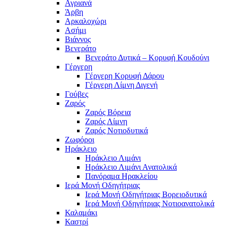
Αγριανά
Άρβη
Αρκαλοχώρι
Ασήμι
Βιάννος
Βενεράτο
Βενεράτο Δυτικά – Κορυφή Κουδούνι
Γέργερη
Γέργερη Κορυφή Δάρου
Γέργερη Λίμνη Διγενή
Γούβες
Ζαρός
Ζαρός Βόρεια
Ζαρός Λίμνη
Ζαρός Νοτιοδυτικά
Ζωφόροι
Ηράκλειο
Ηράκλειο Λιμάνι
Ηράκλειο Λιμάνι Ανατολικά
Πανόραμα Ηρακλείου
Ιερά Μονή Οδηγήτριας
Ιερά Μονή Οδηγήτριας Βορειοδυτικά
Ιερά Μονή Οδηγήτριας Νοτιοανατολικά
Καλαμάκι
Καστρί