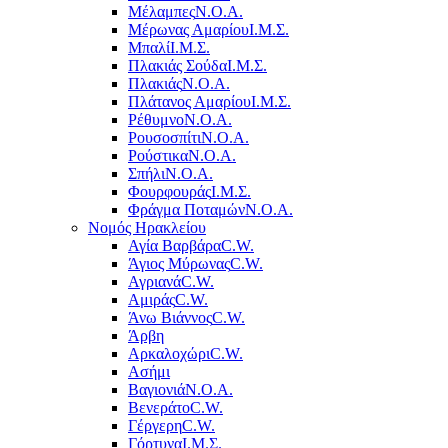
Μέλαμπες
Ν.Ο.Α.
Μέρωνας Αμαρίου
Ι.Μ.Σ.
Μπαλί
Ι.Μ.Σ.
Πλακιάς Σούδα
Ι.Μ.Σ.
Πλακιάς
Ν.Ο.Α.
Πλάτανος Αμαρίου
Ι.Μ.Σ.
Ρέθυμνο
Ν.Ο.Α.
Ρουσοσπίτι
Ν.Ο.Α.
Ρούστικα
Ν.Ο.Α.
Σπήλι
Ν.Ο.Α.
Φουρφουράς
Ι.Μ.Σ.
Φράγμα Ποταμών
Ν.Ο.Α.
Νομός Ηρακλείου
Αγία Βαρβάρα
C.W.
Άγιος Μύρωνας
C.W.
Αγριανά
C.W.
Αμιράς
C.W.
Άνω Βιάννος
C.W.
Άρβη
Αρκαλοχώρι
C.W.
Ασήμι
Βαγιονιά
Ν.Ο.Α.
Βενεράτο
C.W.
Γέργερη
C.W.
Γόρτυνα
Ι.Μ.Σ.