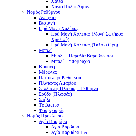
Χανιά
Χανιά Παλιό Λιμάνι
Νομός Ρεθύμνου
Ανώγεια
Βισταγή
Ιερά Μονή Χαλέπας
Ιερά Μονή Χαλέπας (Μονή Σωτήρος
Χριστού)
Ιερά Μονή Χαλέπας (Ταλαία Όρη)
Μπαλί
Μπαλί – Παραλία Καραβοστάσι
Μπαλί – Υποβρύχια
Κρυονέρι
Μέρωνας
Πετροχώρι Ρεθύμνου
Πλάτανος Αμαρίου
Σελλιανός Πλακιάς – Ρέθυμνο
Σούδα (Πλακιάς)
Σπήλι
Τριόπετρα
Φουρφουράς
Νομός Ηρακλείου
Αγία Βαρβάρα
Αγία Βαρβάρα
Αγία Βαρβάρα ΒΑ