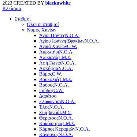
2023 CREATED BY
blacknwhite
Κλείσιμο
Σταθμοί
Όλοι οι σταθμοί
Νομός Χανίων
Άγιοι Πάντες
Ν.Ο.Α.
Αγίου Ιωάννη Σφακίων
Ν.Ο.Α.
Αγυιά Χανίων
C.W.
Ακρωτήρι
Ν.Ο.Α.
Αλικιανός
Ι.Μ.Σ.
Ασή Γωνιά
Ν.Ο.Α.
Ασκύφου
Ν.Ο.Α.
Βάμος
C.W.
Βουκολιές
Ι.Μ.Σ.
Βρύσες
Ν.Ο.Α.
Γαύδος
C.W.
Δαράτσο
Ελαφονήσι
Ν.Ο.Α.
Έλος
Ν.Ο.Α.
Ζυμβαγού
Ι.Μ.Σ.
Θέρισσος
Ν.Ο.Α.
Κακόπετρος
Ι.Μ.Σ.
Κάμποι Κεραμιών
Ν.Ο.Α.
Κάνδανος
Ν.Ο.Α.