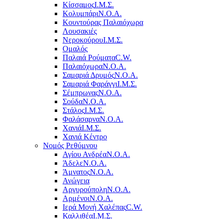
Κίσσαμος
Ι.Μ.Σ.
Κολυμπάρι
Ν.Ο.Α.
Κουντούρας Παλαιόχωρα
Λουσακιές
Νεροκούρου
Ι.Μ.Σ.
Ομαλός
Παλαιά Ρούματα
C.W.
Παλαιόχωρα
Ν.Ο.Α.
Σαμαριά Δρυμός
Ν.Ο.Α.
Σαμαριά Φαράγγι
Ι.Μ.Σ.
Σέμπρωνας
Ν.Ο.Α.
Σούδα
Ν.Ο.Α.
Στάλος
Ι.Μ.Σ.
Φαλάσαρνα
Ν.Ο.Α.
Χανιά
Ι.Μ.Σ.
Χανιά Κέντρο
Νομός Ρεθύμνου
Αγίου Ανδρέα
Ν.Ο.Α.
Άδελε
Ν.Ο.Α.
Άμνατος
Ν.Ο.Α.
Ανώγεια
Αργυρούπολη
Ν.Ο.Α.
Αρμένοι
Ν.Ο.Α.
Ιερά Μονή Χαλέπας
C.W.
Καλλιθέα
Ι.Μ.Σ.