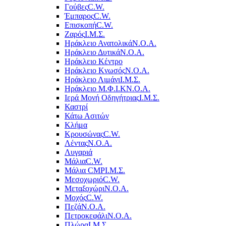
Γούβες
C.W.
Έμπαρος
C.W.
Επισκοπή
C.W.
Ζαρός
Ι.Μ.Σ.
Ηράκλειο Ανατολικά
Ν.Ο.Α.
Ηράκλειο Δυτικά
Ν.Ο.Α.
Ηράκλειο Κέντρο
Ηράκλειο Κνωσός
Ν.Ο.Α.
Ηράκλειο Λιμάνι
Ι.Μ.Σ.
Ηράκλειο Μ.Φ.Ι.Κ
Ν.Ο.Α.
Ιερά Μονή Οδηγήτριας
Ι.Μ.Σ.
Καστρί
Κάτω Ασιτών
Κλήμα
Κρουσώνας
C.W.
Λέντας
Ν.Ο.Α.
Λυγαριά
Μάλια
C.W.
Μάλια CMP
Ι.Μ.Σ.
Μεσοχωριό
C.W.
Μεταξοχώρι
Ν.Ο.Α.
Μοχός
C.W.
Πεζά
Ν.Ο.Α.
Πετροκεφάλι
Ν.Ο.Α.
Πλώρα
Ι.Μ.Σ.