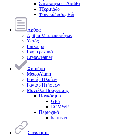
Σπιναλόγκα – Λασίθι
Τζερμιάδο
Φοινικόδασος Βάι
Άρθρα
Άρθρα Μετεωρολόγων
Υετός
Επίκαιρα
Ενημερωτικά
Cretaweather
Χρήσιμα
MeteoAlarm
Ραντάρ Πλοίων
Ραντάρ Πτήσεων
Μοντέλα Πρόγνωσης
Παγκόσμια
GFS
ECMWF
Περιοχικά
kairos.gr
Σύνδεσμοι