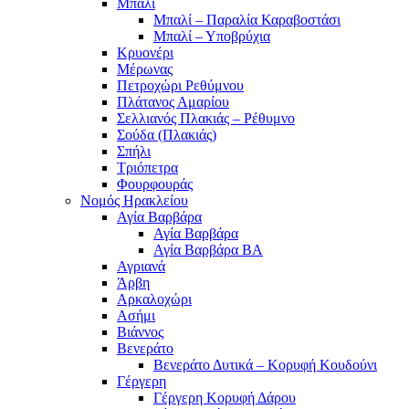
Μπαλί
Μπαλί – Παραλία Καραβοστάσι
Μπαλί – Υποβρύχια
Κρυονέρι
Μέρωνας
Πετροχώρι Ρεθύμνου
Πλάτανος Αμαρίου
Σελλιανός Πλακιάς – Ρέθυμνο
Σούδα (Πλακιάς)
Σπήλι
Τριόπετρα
Φουρφουράς
Νομός Ηρακλείου
Αγία Βαρβάρα
Αγία Βαρβάρα
Αγία Βαρβάρα ΒΑ
Αγριανά
Άρβη
Αρκαλοχώρι
Ασήμι
Βιάννος
Βενεράτο
Βενεράτο Δυτικά – Κορυφή Κουδούνι
Γέργερη
Γέργερη Κορυφή Δάρου