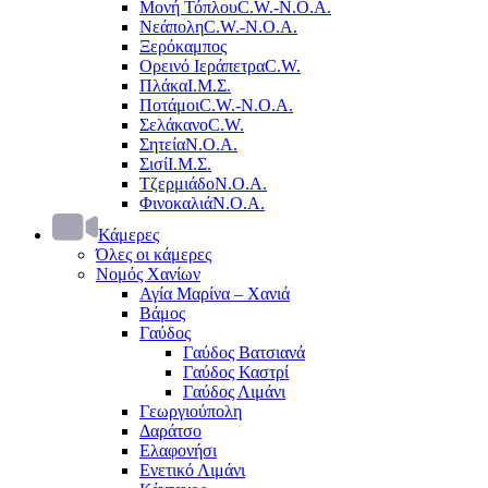
Μονή Τόπλου
C.W.-Ν.Ο.Α.
Νεάπολη
C.W.-Ν.Ο.Α.
Ξερόκαμπος
Ορεινό Ιεράπετρα
C.W.
Πλάκα
Ι.Μ.Σ.
Ποτάμοι
C.W.-Ν.Ο.Α.
Σελάκανο
C.W.
Σητεία
Ν.Ο.Α.
Σισί
Ι.Μ.Σ.
Τζερμιάδο
Ν.Ο.Α.
Φινοκαλιά
Ν.Ο.Α.
Κάμερες
Όλες οι κάμερες
Νομός Χανίων
Αγία Μαρίνα – Χανιά
Βάμος
Γαύδος
Γαύδος Βατσιανά
Γαύδος Καστρί
Γαύδος Λιμάνι
Γεωργιούπολη
Δαράτσο
Ελαφονήσι
Ενετικό Λιμάνι