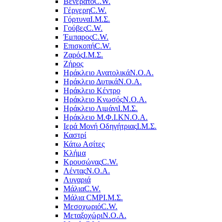
Βενεράτο
C.W.
Γέργερη
C.W.
Γόρτυνα
Ι.Μ.Σ.
Γούβες
C.W.
Έμπαρος
C.W.
Επισκοπή
C.W.
Ζαρός
Ι.Μ.Σ.
Ζήρος
Ηράκλειο Ανατολικά
Ν.Ο.Α.
Ηράκλειο Δυτικά
Ν.Ο.Α.
Ηράκλειο Κέντρο
Ηράκλειο Κνωσός
Ν.Ο.Α.
Ηράκλειο Λιμάνι
Ι.Μ.Σ.
Ηράκλειο Μ.Φ.Ι.Κ
Ν.Ο.Α.
Ιερά Μονή Οδηγήτριας
Ι.Μ.Σ.
Καστρί
Κάτω Ασίτες
Κλήμα
Κρουσώνας
C.W.
Λέντας
Ν.Ο.Α.
Λυγαριά
Μάλια
C.W.
Μάλια CMP
Ι.Μ.Σ.
Μεσοχωριό
C.W.
Μεταξοχώρι
Ν.Ο.Α.