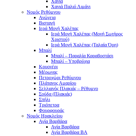
Χανιά
Χανιά Παλιό Λιμάνι
Νομός Ρεθύμνου
Ανώγεια
Βισταγή
Ιερά Μονή Χαλέπας
Ιερά Μονή Χαλέπας (Μονή Σωτήρος
Χριστού)
Ιερά Μονή Χαλέπας (Ταλαία Όρη)
Μπαλί
Μπαλί – Παραλία Καραβοστάσι
Μπαλί – Υποβρύχια
Κρυονέρι
Μέρωνας
Πετροχώρι Ρεθύμνου
Πλάτανος Αμαρίου
Σελλιανός Πλακιάς – Ρέθυμνο
Σούδα (Πλακιάς)
Σπήλι
Τριόπετρα
Φουρφουράς
Νομός Ηρακλείου
Αγία Βαρβάρα
Αγία Βαρβάρα
Αγία Βαρβάρα ΒΑ