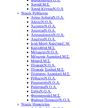
Φαλάσαρνα
Ν.Ο.Α.
Χανιά
Ι.Μ.Σ.
Χανιά Κέντρο
N.O.A
Νομός Ρεθύμνου
Αγίου Ανδρέα
Ν.Ο.Α.
Άδελε
Ν.Ο.Α.
Άμνατος
Ν.Ο.Α.
Ανώγεια
Ν.Ο.Α.
Αργυρούπολη
Ν.Ο.Α.
Αρμένοι
Ν.Ο.Α.
Ιερά Μονή Χαλέπας
C.W.
Καλλιθέα
Ι.Μ.Σ.
Μέλαμπες
Ν.Ο.Α.
Μέρωνας Αμαρίου
Ι.Μ.Σ.
Μπαλί
Ι.Μ.Σ.
Πλακιάς
Ν.Ο.Α.
Πλακιάς Σούδα
Ι.Μ.Σ.
Πλάτανος Αμαρίου
Ι.Μ.Σ.
Ρέθυμνο
Ν.Ο.Α.
Ρουσοσπίτι
Ν.Ο.Α.
Ρούστικα
Ν.Ο.Α.
Σπήλι
Ν.Ο.Α.
Φουρφουράς
Ι.Μ.Σ.
Φράγμα Ποταμών
Ν.Ο.Α.
Νομός Ηρακλείου