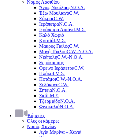
Νομός Λασιθίου
Άγιος Νικόλαος
Ν.Ο.Α.
Έξω Μουλιανά
C.W.
Ζάκρος
C.W.
Ιεράπετρα
Ν.Ο.Α.
Ιεράπετρα Λιμάνι
Ι.Μ.Σ.
Καλό Χωριό
Κριτσά
Ι.Μ.Σ.
Μακρύς Γιαλός
C.W.
Μονή Τόπλου
C.W.-Ν.Ο.Α.
Νεάπολη
C.W.-Ν.Ο.Α.
Ξερόκαμπος
Ορεινό Ιεράπετρα
C.W.
Πλάκα
Ι.Μ.Σ.
Ποτάμοι
C.W.-Ν.Ο.Α.
Σελάκανο
C.W.
Σητεία
Ν.Ο.Α.
Σισί
Ι.Μ.Σ.
Τζερμιάδο
Ν.Ο.Α.
Φινοκαλιά
Ν.Ο.Α.
Κάμερες
Όλες οι κάμερες
Νομός Χανίων
Αγία Μαρίνα – Χανιά