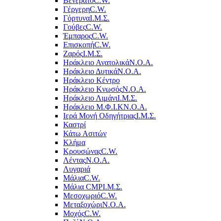
Βενεράτο
C.W.
Γέργερη
C.W.
Γόρτυνα
Ι.Μ.Σ.
Γούβες
C.W.
Έμπαρος
C.W.
Επισκοπή
C.W.
Ζαρός
Ι.Μ.Σ.
Ηράκλειο Ανατολικά
Ν.Ο.Α.
Ηράκλειο Δυτικά
Ν.Ο.Α.
Ηράκλειο Κέντρο
Ηράκλειο Κνωσός
Ν.Ο.Α.
Ηράκλειο Λιμάνι
Ι.Μ.Σ.
Ηράκλειο Μ.Φ.Ι.Κ
Ν.Ο.Α.
Ιερά Μονή Οδηγήτριας
Ι.Μ.Σ.
Καστρί
Κάτω Ασιτών
Κλήμα
Κρουσώνας
C.W.
Λέντας
Ν.Ο.Α.
Λυγαριά
Μάλια
C.W.
Μάλια CMP
Ι.Μ.Σ.
Μεσοχωριό
C.W.
Μεταξοχώρι
Ν.Ο.Α.
Μοχός
C.W.