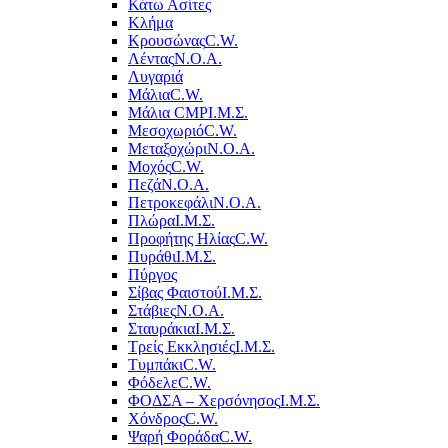
Κάτω Ασίτες
Κλήμα
Κρουσώνας
C.W.
Λέντας
Ν.Ο.Α.
Λυγαριά
Μάλια
C.W.
Μάλια CMP
Ι.Μ.Σ.
Μεσοχωριό
C.W.
Μεταξοχώρι
Ν.Ο.Α.
Μοχός
C.W.
Πεζά
Ν.Ο.Α.
Πετροκεφάλι
Ν.Ο.Α.
Πλώρα
Ι.Μ.Σ.
Προφήτης Ηλίας
C.W.
Πυράθι
Ι.Μ.Σ.
Πύργος
Σίβας Φαιστού
Ι.Μ.Σ.
Στάβιες
Ν.Ο.Α.
Σταυράκια
Ι.Μ.Σ.
Τρείς Εκκλησιές
Ι.Μ.Σ.
Τυμπάκι
C.W.
Φόδελε
C.W.
ΦΟΔΣΑ – Χερσόνησος
Ι.Μ.Σ.
Χόνδρος
C.W.
Ψαρή Φοράδα
C.W.