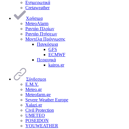
Ενημερωτικά
Cretaweather
Χρήσιμα
MeteoAlarm
Ραντάρ Πλοίων
Ραντάρ Πτήσεων
Μοντέλα Πρόγνωσης
Παγκόσμια
GFS
ECMWF
Περιοχικά
kairos.gr
Σύνδεσμοι
Ε.Μ.Υ.
Meteo.gr
Meteofarm.ge
Severe Weather Europe
Xalazi.gr
Civil Protection
UMETEO
POSEIDON
YOUWEATHER