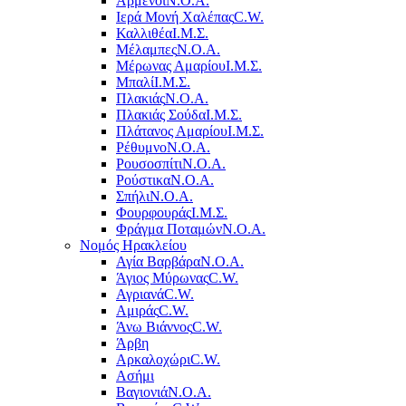
Αρμένοι
Ν.Ο.Α.
Ιερά Μονή Χαλέπας
C.W.
Καλλιθέα
Ι.Μ.Σ.
Μέλαμπες
Ν.Ο.Α.
Μέρωνας Αμαρίου
Ι.Μ.Σ.
Μπαλί
Ι.Μ.Σ.
Πλακιάς
Ν.Ο.Α.
Πλακιάς Σούδα
Ι.Μ.Σ.
Πλάτανος Αμαρίου
Ι.Μ.Σ.
Ρέθυμνο
Ν.Ο.Α.
Ρουσοσπίτι
Ν.Ο.Α.
Ρούστικα
Ν.Ο.Α.
Σπήλι
Ν.Ο.Α.
Φουρφουράς
Ι.Μ.Σ.
Φράγμα Ποταμών
Ν.Ο.Α.
Νομός Ηρακλείου
Αγία Βαρβάρα
Ν.Ο.Α.
Άγιος Μύρωνας
C.W.
Αγριανά
C.W.
Αμιράς
C.W.
Άνω Βιάννος
C.W.
Άρβη
Αρκαλοχώρι
C.W.
Ασήμι
Βαγιονιά
Ν.Ο.Α.