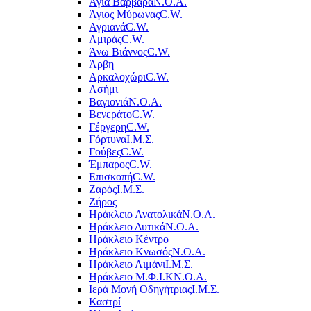
Αγία Βαρβάρα
Ν.Ο.Α.
Άγιος Μύρωνας
C.W.
Αγριανά
C.W.
Αμιράς
C.W.
Άνω Βιάννος
C.W.
Άρβη
Αρκαλοχώρι
C.W.
Ασήμι
Βαγιονιά
Ν.Ο.Α.
Βενεράτο
C.W.
Γέργερη
C.W.
Γόρτυνα
Ι.Μ.Σ.
Γούβες
C.W.
Έμπαρος
C.W.
Επισκοπή
C.W.
Ζαρός
Ι.Μ.Σ.
Ζήρος
Ηράκλειο Ανατολικά
Ν.Ο.Α.
Ηράκλειο Δυτικά
Ν.Ο.Α.
Ηράκλειο Κέντρο
Ηράκλειο Κνωσός
Ν.Ο.Α.
Ηράκλειο Λιμάνι
Ι.Μ.Σ.
Ηράκλειο Μ.Φ.Ι.Κ
Ν.Ο.Α.
Ιερά Μονή Οδηγήτριας
Ι.Μ.Σ.
Καστρί