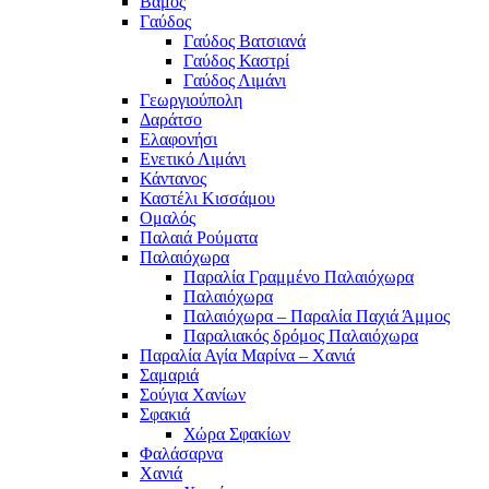
Βάμος
Γαύδος
Γαύδος Βατσιανά
Γαύδος Καστρί
Γαύδος Λιμάνι
Γεωργιούπολη
Δαράτσο
Ελαφονήσι
Ενετικό Λιμάνι
Κάντανος
Καστέλι Κισσάμου
Ομαλός
Παλαιά Ρούματα
Παλαιόχωρα
Παραλία Γραμμένο Παλαιόχωρα
Παλαιόχωρα
Παλαιόχωρα – Παραλία Παχιά Άμμος
Παραλιακός δρόμος Παλαιόχωρα
Παραλία Αγία Μαρίνα – Χανιά
Σαμαριά
Σούγια Χανίων
Σφακιά
Χώρα Σφακίων
Φαλάσαρνα
Χανιά