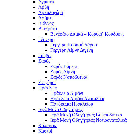
Αγριανά
Άρβη
Αρκαλοχώρι
Ασήμι
Βιάννος
Βενεράτο
Βενεράτο Δυτικά – Κορυφή Κουδούνι
Γέργερη
Γέργερη Κορυφή Δάρου
Γέργερη Λίμνη Διγενή
Γούβες
Ζαρός
Ζαρός Βόρεια
Ζαρός Λίμνη
Ζαρός Νοτιοδυτικά
Ζωφόροι
Ηράκλειο
Ηράκλειο Λιμάνι
Ηράκλειο Λιμάνι Ανατολικά
Πανόραμα Ηρακλείου
Ιερά Μονή Οδηγήτριας
Ιερά Μονή Οδηγήτριας Βορειοδυτικά
Ιερά Μονή Οδηγήτριας Νοτιοανατολικά
Καλαμάκι
Καστρί