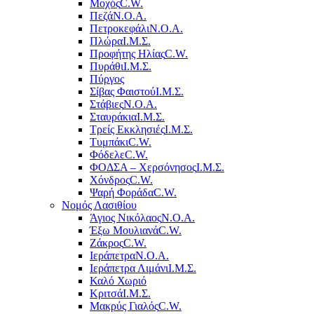
Μοχός
C.W.
Πεζά
Ν.Ο.Α.
Πετροκεφάλι
Ν.Ο.Α.
Πλώρα
Ι.Μ.Σ.
Προφήτης Ηλίας
C.W.
Πυράθι
Ι.Μ.Σ.
Πύργος
Σίβας Φαιστού
Ι.Μ.Σ.
Στάβιες
Ν.Ο.Α.
Σταυράκια
Ι.Μ.Σ.
Τρείς Εκκλησιές
Ι.Μ.Σ.
Τυμπάκι
C.W.
Φόδελε
C.W.
ΦΟΔΣΑ – Χερσόνησος
Ι.Μ.Σ.
Χόνδρος
C.W.
Ψαρή Φοράδα
C.W.
Νομός Λασιθίου
Άγιος Νικόλαος
Ν.Ο.Α.
Έξω Μουλιανά
C.W.
Ζάκρος
C.W.
Ιεράπετρα
Ν.Ο.Α.
Ιεράπετρα Λιμάνι
Ι.Μ.Σ.
Καλό Χωριό
Κριτσά
Ι.Μ.Σ.
Μακρύς Γιαλός
C.W.