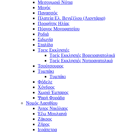
Μεσοχωριό Νότια
Μοχός
Πανασσός
Πλατεία Ελ. Βενιζέλου (Λιοντάρια)
Προφήτης Ηλίας
Πύργος Μονοφατσίου
Ροδιά
Σιδωνία
Σταλίδα
Τρεις Εκκλησιές
Τρείς Εκκλησιές Βορειοανατολικά
Τρείς Εκκλησιές Νοτιοανατολικά
Τσούτσουρος
Τυμπάκι
Τυμπάκι
Φόδελε
Χόνδρος
Χωριό Έμπαρος
Ψαρή Φοράδα
Νομός Λασιθίου
Άγιος Νικόλαος
Έξω Μουλιανά
Ζάκρος
Ζήρος
Ιεράπετρα