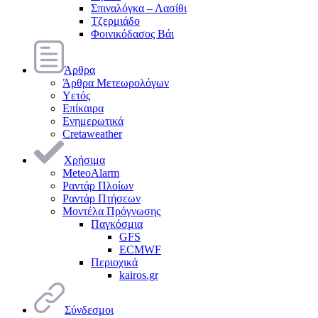
Σπιναλόγκα – Λασίθι
Τζερμιάδο
Φοινικόδασος Βάι
Άρθρα
Άρθρα Μετεωρολόγων
Υετός
Επίκαιρα
Ενημερωτικά
Cretaweather
Χρήσιμα
MeteoAlarm
Ραντάρ Πλοίων
Ραντάρ Πτήσεων
Μοντέλα Πρόγνωσης
Παγκόσμια
GFS
ECMWF
Περιοχικά
kairos.gr
Σύνδεσμοι