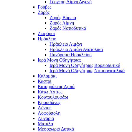
Γέργερη Λίμνη Διγενή
Γούβες
Ζαρός
Ζαρός Βόρεια
Ζαρός Λίμνη
Ζαρός Νοτιοδυτικά
Ζωφόροι
Ηράκλειο
Ηράκλειο Λιμάνι
Ηράκλειο Λιμάνι Ανατολικά
Πανόραμα Ηρακλείου
Ιερά Μονή Οδηγήτριας
Ιερά Μονή Οδηγήτριας Βορειοδυτικά
Ιερά Μονή Οδηγήτριας Νοτιοανατολικά
Καλαμάκι
Καστρί
Καταρράκτης Αμπά
Κάτω Ασίτες
Κουτουλουφάρι
Κρουσώνας
Λέντας
Λοφούπολη
Λυγαριά
Μάταλα
Μεσοχωριό Δυτικά