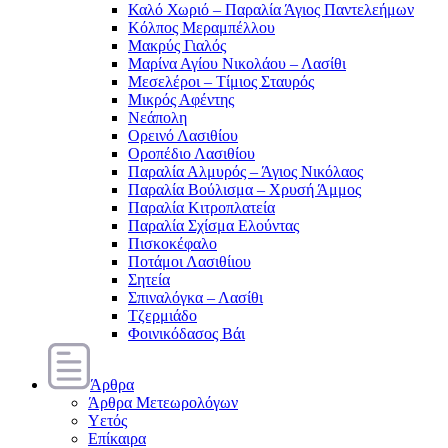
Καλό Χωριό – Παραλία Άγιος Παντελεήμων
Κόλπος Μεραμπέλλου
Μακρύς Γιαλός
Μαρίνα Αγίου Νικολάου – Λασίθι
Μεσελέροι – Τίμιος Σταυρός
Μικρός Αφέντης
Νεάπολη
Ορεινό Λασιθίου
Οροπέδιο Λασιθίου
Παραλία Αλμυρός – Άγιος Νικόλαος
Παραλία Βούλισμα – Χρυσή Άμμος
Παραλία Κιτροπλατεία
Παραλία Σχίσμα Ελούντας
Πισκοκέφαλο
Ποτάμοι Λασιθίιου
Σητεία
Σπιναλόγκα – Λασίθι
Τζερμιάδο
Φοινικόδασος Βάι
Άρθρα
Άρθρα Μετεωρολόγων
Υετός
Επίκαιρα