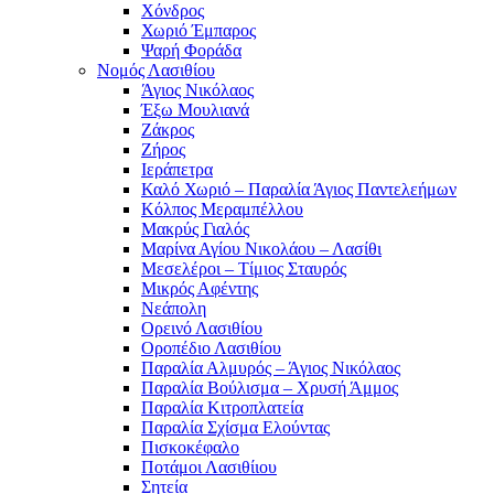
Χόνδρος
Χωριό Έμπαρος
Ψαρή Φοράδα
Νομός Λασιθίου
Άγιος Νικόλαος
Έξω Μουλιανά
Ζάκρος
Ζήρος
Ιεράπετρα
Καλό Χωριό – Παραλία Άγιος Παντελεήμων
Κόλπος Μεραμπέλλου
Μακρύς Γιαλός
Μαρίνα Αγίου Νικολάου – Λασίθι
Μεσελέροι – Τίμιος Σταυρός
Μικρός Αφέντης
Νεάπολη
Ορεινό Λασιθίου
Οροπέδιο Λασιθίου
Παραλία Αλμυρός – Άγιος Νικόλαος
Παραλία Βούλισμα – Χρυσή Άμμος
Παραλία Κιτροπλατεία
Παραλία Σχίσμα Ελούντας
Πισκοκέφαλο
Ποτάμοι Λασιθίιου
Σητεία