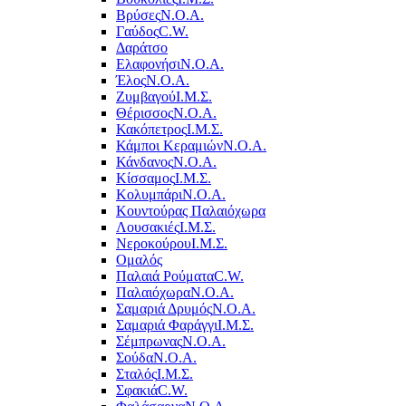
Βρύσες
Ν.Ο.Α.
Γαύδος
C.W.
Δαράτσο
Ελαφονήσι
Ν.Ο.Α.
Έλος
Ν.Ο.Α.
Ζυμβαγού
Ι.Μ.Σ.
Θέρισσος
Ν.Ο.Α.
Κακόπετρος
Ι.Μ.Σ.
Κάμποι Κεραμιών
Ν.Ο.Α.
Κάνδανος
Ν.Ο.Α.
Κίσσαμος
Ι.Μ.Σ.
Κολυμπάρι
Ν.Ο.Α.
Κουντούρας Παλαιόχωρα
Λουσακιές
Ι.Μ.Σ.
Νεροκούρου
Ι.Μ.Σ.
Ομαλός
Παλαιά Ρούματα
C.W.
Παλαιόχωρα
Ν.Ο.Α.
Σαμαριά Δρυμός
Ν.Ο.Α.
Σαμαριά Φαράγγι
Ι.Μ.Σ.
Σέμπρωνας
Ν.Ο.Α.
Σούδα
Ν.Ο.Α.
Σταλός
Ι.Μ.Σ.
Σφακιά
C.W.