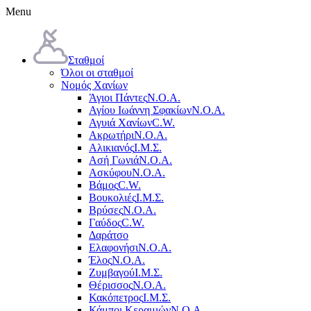
Menu
Σταθμοί
Όλοι οι σταθμοί
Νομός Χανίων
Άγιοι Πάντες
Ν.Ο.Α.
Αγίου Ιωάννη Σφακίων
Ν.Ο.Α.
Αγυιά Χανίων
C.W.
Ακρωτήρι
Ν.Ο.Α.
Αλικιανός
Ι.Μ.Σ.
Ασή Γωνιά
Ν.Ο.Α.
Ασκύφου
Ν.Ο.Α.
Βάμος
C.W.
Βουκολιές
Ι.Μ.Σ.
Βρύσες
Ν.Ο.Α.
Γαύδος
C.W.
Δαράτσο
Ελαφονήσι
Ν.Ο.Α.
Έλος
Ν.Ο.Α.
Ζυμβαγού
Ι.Μ.Σ.
Θέρισσος
Ν.Ο.Α.
Κακόπετρος
Ι.Μ.Σ.
Κάμποι Κεραμιών
Ν.Ο.Α.