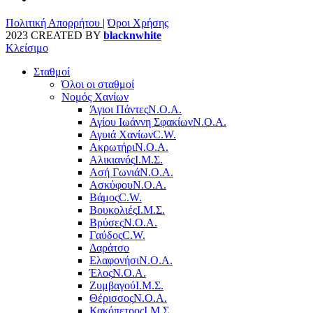
Πολιτική Απορρήτου
|
Όροι Χρήσης
2023 CREATED BY
blacknwhite
Κλείσιμο
Σταθμοί
Όλοι οι σταθμοί
Νομός Χανίων
Άγιοι Πάντες
Ν.Ο.Α.
Αγίου Ιωάννη Σφακίων
Ν.Ο.Α.
Αγυιά Χανίων
C.W.
Ακρωτήρι
Ν.Ο.Α.
Αλικιανός
Ι.Μ.Σ.
Ασή Γωνιά
Ν.Ο.Α.
Ασκύφου
Ν.Ο.Α.
Βάμος
C.W.
Βουκολιές
Ι.Μ.Σ.
Βρύσες
Ν.Ο.Α.
Γαύδος
C.W.
Δαράτσο
Ελαφονήσι
Ν.Ο.Α.
Έλος
Ν.Ο.Α.
Ζυμβαγού
Ι.Μ.Σ.
Θέρισσος
Ν.Ο.Α.
Κακόπετρος
Ι.Μ.Σ.