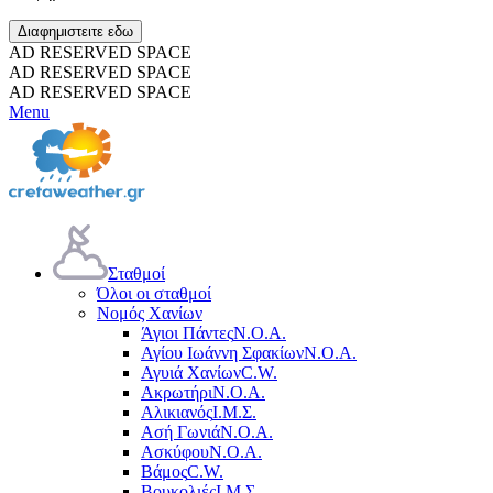
Διαφημιστειτε εδω
AD RESERVED SPACE
AD RESERVED SPACE
AD RESERVED SPACE
Menu
Σταθμοί
Όλοι οι σταθμοί
Νομός Χανίων
Άγιοι Πάντες
Ν.Ο.Α.
Αγίου Ιωάννη Σφακίων
Ν.Ο.Α.
Αγυιά Χανίων
C.W.
Ακρωτήρι
Ν.Ο.Α.
Αλικιανός
Ι.Μ.Σ.
Ασή Γωνιά
Ν.Ο.Α.
Ασκύφου
Ν.Ο.Α.
Βάμος
C.W.
Βουκολιές
Ι.Μ.Σ.