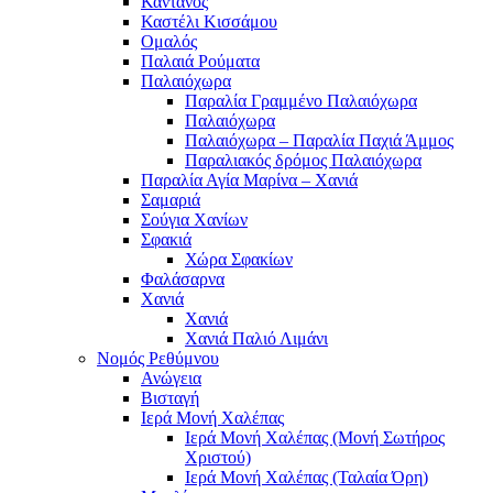
Κάντανος
Καστέλι Κισσάμου
Ομαλός
Παλαιά Ρούματα
Παλαιόχωρα
Παραλία Γραμμένο Παλαιόχωρα
Παλαιόχωρα
Παλαιόχωρα – Παραλία Παχιά Άμμος
Παραλιακός δρόμος Παλαιόχωρα
Παραλία Αγία Μαρίνα – Χανιά
Σαμαριά
Σούγια Χανίων
Σφακιά
Χώρα Σφακίων
Φαλάσαρνα
Χανιά
Χανιά
Χανιά Παλιό Λιμάνι
Νομός Ρεθύμνου
Ανώγεια
Βισταγή
Ιερά Μονή Χαλέπας
Ιερά Μονή Χαλέπας (Μονή Σωτήρος
Χριστού)
Ιερά Μονή Χαλέπας (Ταλαία Όρη)