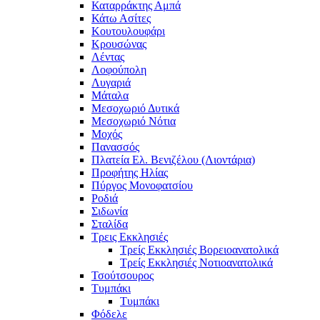
Καταρράκτης Αμπά
Κάτω Ασίτες
Κουτουλουφάρι
Κρουσώνας
Λέντας
Λοφούπολη
Λυγαριά
Μάταλα
Μεσοχωριό Δυτικά
Μεσοχωριό Νότια
Μοχός
Πανασσός
Πλατεία Ελ. Βενιζέλου (Λιοντάρια)
Προφήτης Ηλίας
Πύργος Μονοφατσίου
Ροδιά
Σιδωνία
Σταλίδα
Τρεις Εκκλησιές
Τρείς Εκκλησιές Βορειοανατολικά
Τρείς Εκκλησιές Νοτιοανατολικά
Τσούτσουρος
Τυμπάκι
Τυμπάκι
Φόδελε