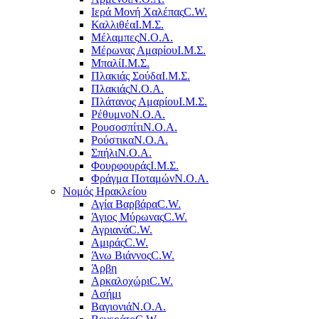
Ιερά Μονή Χαλέπας
C.W.
Καλλιθέα
Ι.Μ.Σ.
Μέλαμπες
Ν.Ο.Α.
Μέρωνας Αμαρίου
Ι.Μ.Σ.
Μπαλί
Ι.Μ.Σ.
Πλακιάς Σούδα
Ι.Μ.Σ.
Πλακιάς
Ν.Ο.Α.
Πλάτανος Αμαρίου
Ι.Μ.Σ.
Ρέθυμνο
Ν.Ο.Α.
Ρουσοσπίτι
Ν.Ο.Α.
Ρούστικα
Ν.Ο.Α.
Σπήλι
Ν.Ο.Α.
Φουρφουράς
Ι.Μ.Σ.
Φράγμα Ποταμών
Ν.Ο.Α.
Νομός Ηρακλείου
Αγία Βαρβάρα
C.W.
Άγιος Μύρωνας
C.W.
Αγριανά
C.W.
Αμιράς
C.W.
Άνω Βιάννος
C.W.
Άρβη
Αρκαλοχώρι
C.W.
Ασήμι
Βαγιονιά
Ν.Ο.Α.