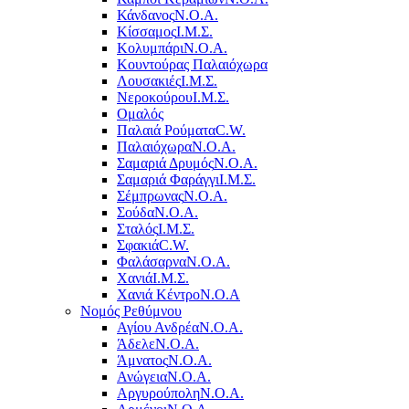
Κάνδανος
Ν.Ο.Α.
Κίσσαμος
Ι.Μ.Σ.
Κολυμπάρι
Ν.Ο.Α.
Κουντούρας Παλαιόχωρα
Λουσακιές
Ι.Μ.Σ.
Νεροκούρου
Ι.Μ.Σ.
Ομαλός
Παλαιά Ρούματα
C.W.
Παλαιόχωρα
Ν.Ο.Α.
Σαμαριά Δρυμός
Ν.Ο.Α.
Σαμαριά Φαράγγι
Ι.Μ.Σ.
Σέμπρωνας
Ν.Ο.Α.
Σούδα
Ν.Ο.Α.
Σταλός
Ι.Μ.Σ.
Σφακιά
C.W.
Φαλάσαρνα
Ν.Ο.Α.
Χανιά
Ι.Μ.Σ.
Χανιά Κέντρο
N.O.A
Νομός Ρεθύμνου
Αγίου Ανδρέα
Ν.Ο.Α.
Άδελε
Ν.Ο.Α.
Άμνατος
Ν.Ο.Α.
Ανώγεια
Ν.Ο.Α.
Αργυρούπολη
Ν.Ο.Α.