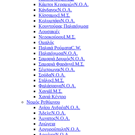
Κάμποι Κεραμιών
Ν.Ο.Α.
Κάνδανος
Ν.Ο.Α.
Κίσσαμος
Ι.Μ.Σ.
Κολυμπάρι
Ν.Ο.Α.
Κουντούρας Παλαιόχωρα
Λουσακιές
Νεροκούρου
Ι.Μ.Σ.
Ομαλός
Παλαιά Ρούματα
C.W.
Παλαιόχωρα
Ν.Ο.Α.
Σαμαριά Δρυμός
Ν.Ο.Α.
Σαμαριά Φαράγγι
Ι.Μ.Σ.
Σέμπρωνας
Ν.Ο.Α.
Σούδα
Ν.Ο.Α.
Στάλος
Ι.Μ.Σ.
Φαλάσαρνα
Ν.Ο.Α.
Χανιά
Ι.Μ.Σ.
Χανιά Κέντρο
Νομός Ρεθύμνου
Αγίου Ανδρέα
Ν.Ο.Α.
Άδελε
Ν.Ο.Α.
Άμνατος
Ν.Ο.Α.
Ανώγεια
Αργυρούπολη
Ν.Ο.Α.
Αρμένοι
Ν.Ο.Α.