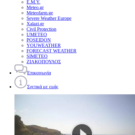
Ε.Μ.Υ.
Meteo.gr
Meteofarm.ge
Severe Weather Europe
Xalazi.gr
Civil Protection
UMETEO
POSEIDON
YOUWEATHER
FORECAST WEATHER
SIMETEO
ΖΙΑΚΟΠΟΥΛΟΣ
Επικοινωνία
Σχετικά με εμάς