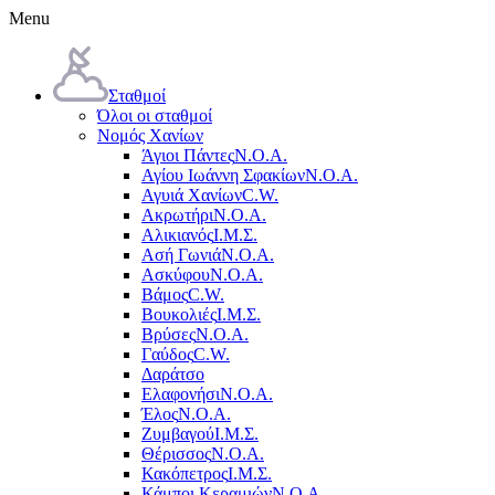
Menu
Σταθμοί
Όλοι οι σταθμοί
Νομός Χανίων
Άγιοι Πάντες
Ν.Ο.Α.
Αγίου Ιωάννη Σφακίων
Ν.Ο.Α.
Αγυιά Χανίων
C.W.
Ακρωτήρι
Ν.Ο.Α.
Αλικιανός
Ι.Μ.Σ.
Ασή Γωνιά
Ν.Ο.Α.
Ασκύφου
Ν.Ο.Α.
Βάμος
C.W.
Βουκολιές
Ι.Μ.Σ.
Βρύσες
Ν.Ο.Α.
Γαύδος
C.W.
Δαράτσο
Ελαφονήσι
Ν.Ο.Α.
Έλος
Ν.Ο.Α.
Ζυμβαγού
Ι.Μ.Σ.
Θέρισσος
Ν.Ο.Α.
Κακόπετρος
Ι.Μ.Σ.
Κάμποι Κεραμιών
Ν.Ο.Α.