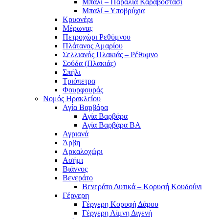
Μπαλί – Παραλία Καραβοστάσι
Μπαλί – Υποβρύχια
Κρυονέρι
Μέρωνας
Πετροχώρι Ρεθύμνου
Πλάτανος Αμαρίου
Σελλιανός Πλακιάς – Ρέθυμνο
Σούδα (Πλακιάς)
Σπήλι
Τριόπετρα
Φουρφουράς
Νομός Ηρακλείου
Αγία Βαρβάρα
Αγία Βαρβάρα
Αγία Βαρβάρα ΒΑ
Αγριανά
Άρβη
Αρκαλοχώρι
Ασήμι
Βιάννος
Βενεράτο
Βενεράτο Δυτικά – Κορυφή Κουδούνι
Γέργερη
Γέργερη Κορυφή Δάρου
Γέργερη Λίμνη Διγενή