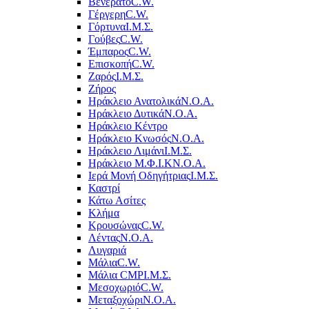
Βενεράτο
C.W.
Γέργερη
C.W.
Γόρτυνα
Ι.Μ.Σ.
Γούβες
C.W.
Έμπαρος
C.W.
Επισκοπή
C.W.
Ζαρός
Ι.Μ.Σ.
Ζήρος
Ηράκλειο Ανατολικά
Ν.Ο.Α.
Ηράκλειο Δυτικά
Ν.Ο.Α.
Ηράκλειο Κέντρο
Ηράκλειο Κνωσός
Ν.Ο.Α.
Ηράκλειο Λιμάνι
Ι.Μ.Σ.
Ηράκλειο Μ.Φ.Ι.Κ
Ν.Ο.Α.
Ιερά Μονή Οδηγήτριας
Ι.Μ.Σ.
Καστρί
Κάτω Ασίτες
Κλήμα
Κρουσώνας
C.W.
Λέντας
Ν.Ο.Α.
Λυγαριά
Μάλια
C.W.
Μάλια CMP
Ι.Μ.Σ.
Μεσοχωριό
C.W.
Μεταξοχώρι
Ν.Ο.Α.