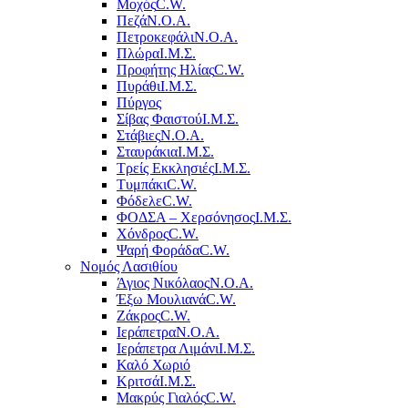
Μοχός
C.W.
Πεζά
Ν.Ο.Α.
Πετροκεφάλι
Ν.Ο.Α.
Πλώρα
Ι.Μ.Σ.
Προφήτης Ηλίας
C.W.
Πυράθι
Ι.Μ.Σ.
Πύργος
Σίβας Φαιστού
Ι.Μ.Σ.
Στάβιες
Ν.Ο.Α.
Σταυράκια
Ι.Μ.Σ.
Τρείς Εκκλησιές
Ι.Μ.Σ.
Τυμπάκι
C.W.
Φόδελε
C.W.
ΦΟΔΣΑ – Χερσόνησος
Ι.Μ.Σ.
Χόνδρος
C.W.
Ψαρή Φοράδα
C.W.
Νομός Λασιθίου
Άγιος Νικόλαος
Ν.Ο.Α.
Έξω Μουλιανά
C.W.
Ζάκρος
C.W.
Ιεράπετρα
Ν.Ο.Α.
Ιεράπετρα Λιμάνι
Ι.Μ.Σ.
Καλό Χωριό
Κριτσά
Ι.Μ.Σ.
Μακρύς Γιαλός
C.W.