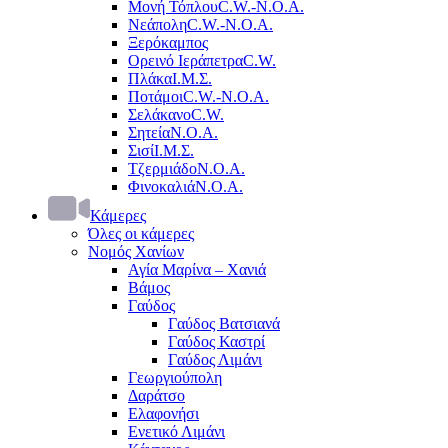
Μονή Τόπλου
C.W.-Ν.Ο.Α.
Νεάπολη
C.W.-Ν.Ο.Α.
Ξερόκαμπος
Ορεινό Ιεράπετρα
C.W.
Πλάκα
Ι.Μ.Σ.
Ποτάμοι
C.W.-Ν.Ο.Α.
Σελάκανο
C.W.
Σητεία
Ν.Ο.Α.
Σισί
Ι.Μ.Σ.
Τζερμιάδο
Ν.Ο.Α.
Φινοκαλιά
Ν.Ο.Α.
Κάμερες
Όλες οι κάμερες
Νομός Χανίων
Αγία Μαρίνα – Χανιά
Βάμος
Γαύδος
Γαύδος Βατσιανά
Γαύδος Καστρί
Γαύδος Λιμάνι
Γεωργιούπολη
Δαράτσο
Ελαφονήσι
Ενετικό Λιμάνι