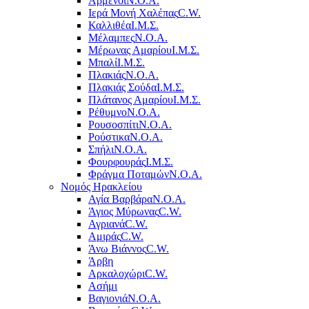
Αρμένοι
Ν.Ο.Α.
Ιερά Μονή Χαλέπας
C.W.
Καλλιθέα
Ι.Μ.Σ.
Μέλαμπες
Ν.Ο.Α.
Μέρωνας Αμαρίου
Ι.Μ.Σ.
Μπαλί
Ι.Μ.Σ.
Πλακιάς
Ν.Ο.Α.
Πλακιάς Σούδα
Ι.Μ.Σ.
Πλάτανος Αμαρίου
Ι.Μ.Σ.
Ρέθυμνο
Ν.Ο.Α.
Ρουσοσπίτι
Ν.Ο.Α.
Ρούστικα
Ν.Ο.Α.
Σπήλι
Ν.Ο.Α.
Φουρφουράς
Ι.Μ.Σ.
Φράγμα Ποταμών
Ν.Ο.Α.
Νομός Ηρακλείου
Αγία Βαρβάρα
Ν.Ο.Α.
Άγιος Μύρωνας
C.W.
Αγριανά
C.W.
Αμιράς
C.W.
Άνω Βιάννος
C.W.
Άρβη
Αρκαλοχώρι
C.W.
Ασήμι
Βαγιονιά
Ν.Ο.Α.