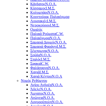
Κάνδανος
Ν.Ο.Α.
Κίσσαμος
Ι.Μ.Σ.
Κολυμπάρι
Ν.Ο.Α.
Κουντούρας Παλαιόχωρα
Λουσακιές
Ι.Μ.Σ.
Νεροκούρου
Ι.Μ.Σ.
Ομαλός
Παλαιά Ρούματα
C.W.
Παλαιόχωρα
Ν.Ο.Α.
Σαμαριά Δρυμός
Ν.Ο.Α.
Σαμαριά Φαράγγι
Ι.Μ.Σ.
Σέμπρωνας
Ν.Ο.Α.
Σούδα
Ν.Ο.Α.
Σταλός
Ι.Μ.Σ.
Σφακιά
C.W.
Φαλάσαρνα
Ν.Ο.Α.
Χανιά
Ι.Μ.Σ.
Χανιά Κέντρο
N.O.A
Νομός Ρεθύμνου
Αγίου Ανδρέα
Ν.Ο.Α.
Άδελε
Ν.Ο.Α.
Άμνατος
Ν.Ο.Α.
Ανώγεια
Ν.Ο.Α.
Αργυρούπολη
Ν.Ο.Α.