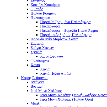
Κάντανος
Καστέλι Κισσάμου
Ομαλός
Παλαιά Ρούματα
Παλαιόχωρα
Παραλία Γραμμένο Παλαιόχωρα
Παλαιόχωρα
Παλαιόχωρα – Παραλία Παχιά Άμμος
Παραλιακός δρόμος Παλαιόχωρα
Παραλία Αγία Μαρίνα – Χανιά
Σαμαριά
Σούγια Χανίων
Σφακιά
Χώρα Σφακίων
Φαλάσαρνα
Χανιά
Χανιά
Χανιά Παλιό Λιμάνι
Νομός Ρεθύμνου
Ανώγεια
Βισταγή
Ιερά Μονή Χαλέπας
Ιερά Μονή Χαλέπας (Μονή Σωτήρος Χριστ
Ιερά Μονή Χαλέπας (Ταλαία Όρη)
Μπαλί